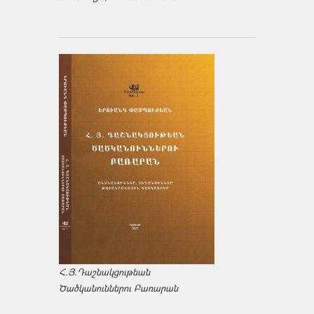
Հ.Յ.Դաշնակցութեան
Ծածկանուններու Բառարան