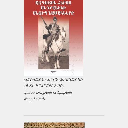
«ԱԶԳԱՅԻՆ ՀԵՐՈՍ ԱՆԴՐԱՆԻԿԻ
ԱՆՏԻՊ ՆԱՄԱԿՆԵՐԸ»
փաստաթղթերի ու նյութերի
ժողովածուն