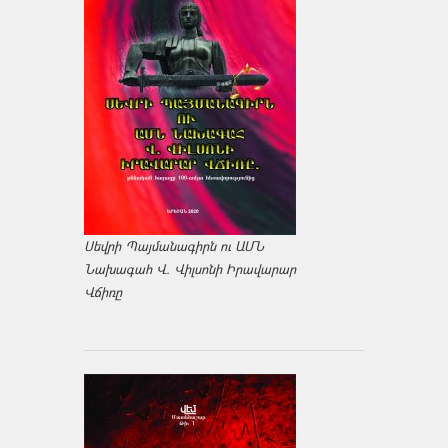
Սեվրի Պայմանագիրն ու ԱՄՆ
Նախագահ Վ. Վիլսոնի Իրավարար
Վճիռը