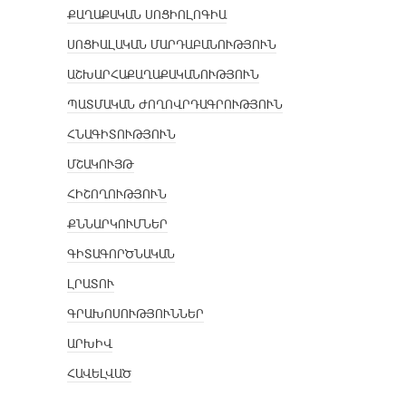
ՔԱՂԱՔԱԿԱՆ ՍՈՑԻՈԼՈԳԻԱ
ՍՈՑԻԱԼԱԿԱՆ ՄԱՐԴԱԲԱՆՈՒԹՅՈՒՆ
ԱՇԽԱՐՀԱՔԱՂԱՔԱԿԱՆՈՒԹՅՈՒՆ
ՊԱՏՄԱԿԱՆ ԺՈՂՈՎՐԴԱԳՐՈՒԹՅՈՒՆ
ՀՆԱԳԻՏՈՒԹՅՈՒՆ
ՄՇԱԿՈՒՅԹ
ՀԻՇՈՂՈՒԹՅՈՒՆ
ՔՆՆԱՐԿՈՒՄՆԵՐ
ԳԻՏԱԳՈՐԾՆԱԿԱՆ
ԼՐԱՏՈՒ
ԳՐԱԽՈՍՈՒԹՅՈՒՆՆԵՐ
ԱՐԽԻՎ
ՀԱՎԵԼՎԱԾ