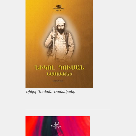
Նիկոլ Դուման. Նամականի