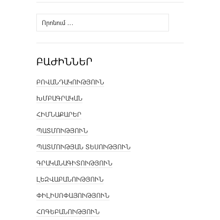
Որոնել՝
ԲԱԺԻՆՆԵՐ
ԲՈՎԱՆԴԱԿՈՒԹՅՈՒՆ
ԽՄԲԱԳՐԱԿԱՆ
ՀԻՄՆԱՔԱՐԵՐ
ՊԱՏՄՈՒԹՅՈՒՆ
ՊԱՏՄՈՒԹՅԱՆ ՏԵՍՈՒԹՅՈՒՆ
ԳՐԱԿԱՆԱԳԻՏՈՒԹՅՈՒՆ
ԼԵԶՎԱԲԱՆՈՒԹՅՈՒՆ
ՓԻԼԻՍՈՓԱՅՈՒԹՅՈՒՆ
ՀՈԳԵԲԱՆՈՒԹՅՈՒՆ