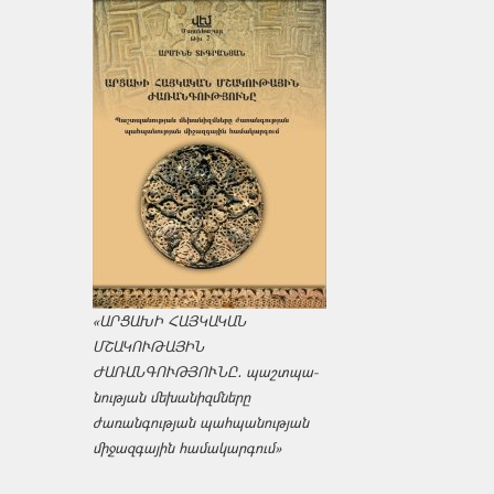
«ԱՐՑԱԽԻ ՀԱՅԿԱԿԱՆ
ՄՇԱԿՈՒԹԱՅԻՆ
ԺԱՌԱՆԳՈՒԹՅՈՒՆԸ․ պաշտպա­
նության մեխանիզմները
ժառանգության պահպանության
միջազ­գային համակարգում»