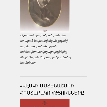
Ազատամարտի սերունդ անունը
ստացած նախաեղեռնյան շրջանի
հայ մտավորականության
ամենավառ ներկայացուցիչներից
մեկի՝ Ռուբեն Զարդարյանի անտիպ
նամակներ
«ՎԷՄ»Ի ՄԱՏԵՆԱՇԱՐԻ
ՀՐԱՏԱՐԱԿՈՒԹՅՈՒՆՆԵՐԸ