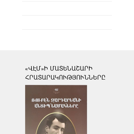
«ՎԷՄ»Ի ՄԱՏԵՆԱՇԱՐԻ
ՀՐԱՏԱՐԱԿՈՒԹՅՈՒՆՆԵՐԸ