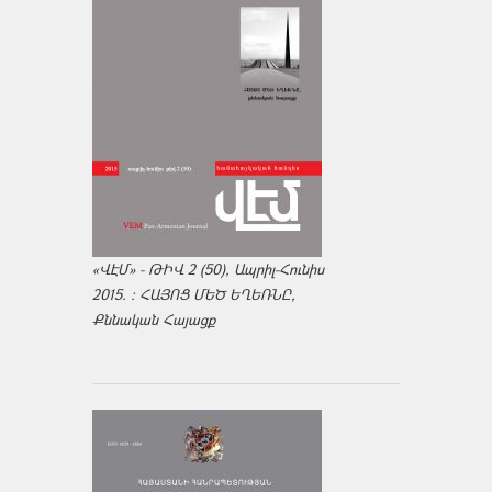
«ՎԷՄ» - ԹԻՎ 2 (50), Ապրիլ-Հունիս
2015. : ՀԱՅՈՑ ՄԵԾ ԵՂԵՌՆԸ,
Քննական Հայացք