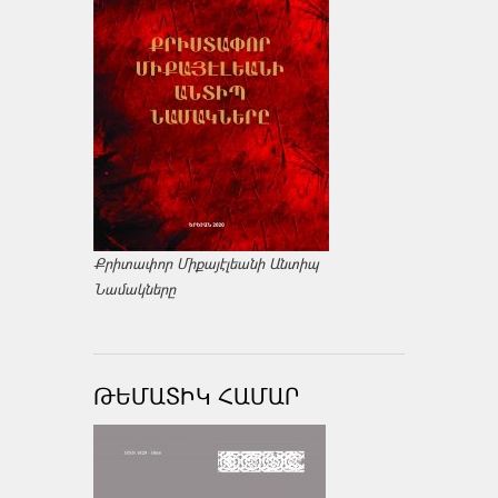
Քրիտափոր Միքայէլեանի Անտիպ
Նամակները
ԹԵՄԱՏԻԿ ՀԱՄԱՐ