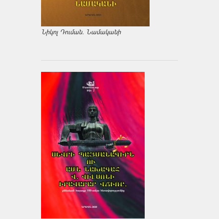
Նիկոլ Դուման. Նամականի