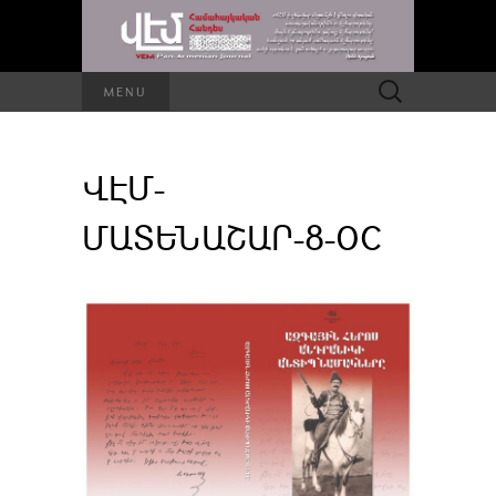
Որոնել՝
MENU
ՎԷՄ-
ՄԱՏԵՆԱՇԱՐ-8-OC