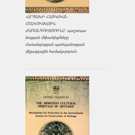
«ԱՐՑԱԽԻ ՀԱՅԿԱԿԱՆ
ՄՇԱԿՈՒԹԱՅԻՆ
ԺԱՌԱՆԳՈՒԹՅՈՒՆԸ․ պաշտպա­
նության մեխանիզմները
ժառանգության պահպանության
միջազ­գային համակարգում»