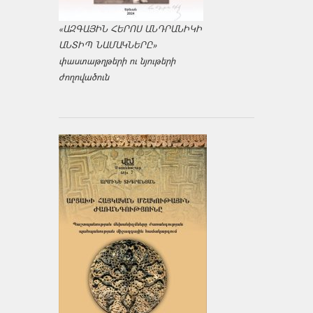
«ԱԶԳԱՅԻՆ ՀԵՐՈՍ ԱՆԴՐԱՆԻԿԻ
ԱՆՏԻՊ ՆԱՄԱԿՆԵՐԸ»
փաստաթղթերի ու նյութերի
ժողովածուն