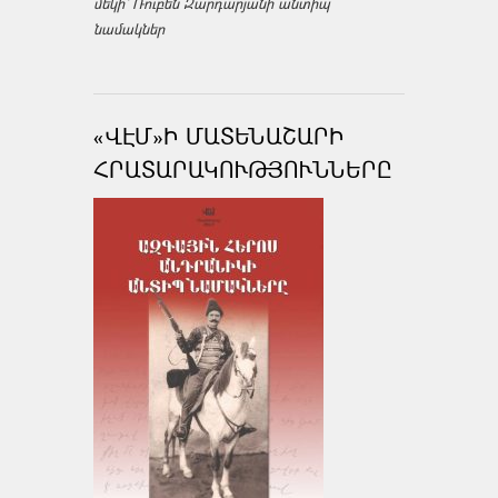
մեկի՝ Ռուբեն Զարդարյանի անտիպ
նամակներ
«ՎԷՄ»Ի ՄԱՏԵՆԱՇԱՐԻ
ՀՐԱՏԱՐԱԿՈՒԹՅՈՒՆՆԵՐԸ