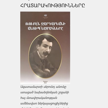
ՀՐԱՏԱՐԱԿՈՒԹՅՈՒՆՆԵՐԸ
Ազատամարտի սերունդ անունը
ստացած նախաեղեռնյան շրջանի
հայ մտավորականության
ամենավառ ներկայացուցիչներից