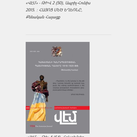
«ՎԷՄ» - ԹԻՎ 2 (50), Ապրիլ-Հունիս
2015. : ՀԱՅՈՑ ՄԵԾ ԵՂԵՌՆԸ,
Քննական Հայացք