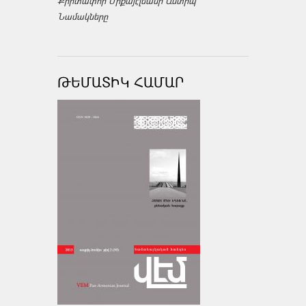
Քրիտափոր Միքայէլեանի Անտիպ
Նամակները
ԹԵՄԱՏԻԿ ՀԱՄԱՐ