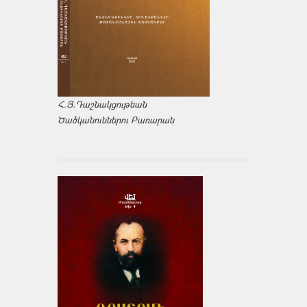
Հ.Յ.Դաշնակցութեան
Ծածկանուններու Բառարան