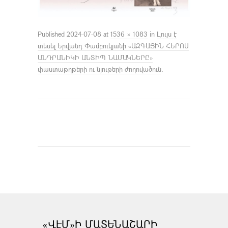
Published
2024-07-08
at
1536 × 1083
in
Լույս է
տեսել Երվանդ Փամբուկյանի «ԱԶԳԱՅԻՆ ՀԵՐՈՍ
ԱՆԴՐԱՆԻԿԻ ԱՆՏԻՊ ՆԱՄԱԿՆԵՐԸ»
փաստաթղթերի ու նյութերի ժողովածուն
.
«ՎԷՄ»Ի ՄԱՏԵՆԱՇԱՐԻ