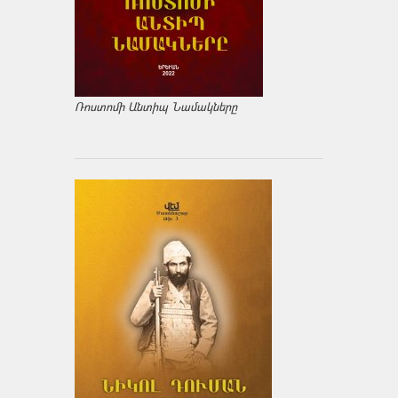
Ռոստոմի Անտիպ Նամակները