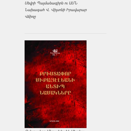
Սեվրի Պայմանագիրն ու ԱՄՆ
Նախագահ Վ. Վիլսոնի Իրավարար
Վճիռը