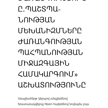
Ը․ՊԱՇՏՊԱ­
ՆՈՒԹՅԱՆ
ՄԵԽԱՆԻԶՄՆԵՐԸ
ԺԱՌԱՆԳՈՒԹՅԱՆ
ՊԱՀՊԱՆՈՒԹՅԱՆ
ՄԻՋԱԶ­ԳԱՅԻՆ
ՀԱՄԱԿԱՐԳՈՒՄ»
ԱՇԽԱՏՈՒԹՅՈՒՆԸ
Առաջնահերթ կերպով անգլերենով
հրատարակվելուց հետո հայերենով նույնպես լույս