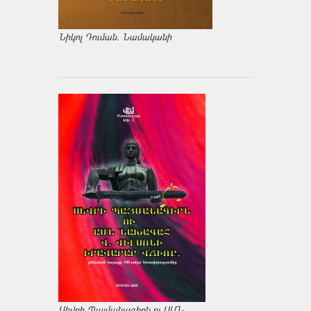
Նիկոլ Դուման. Նամականի
Սեվրի Պայմանագիրն ու ԱՄՆ