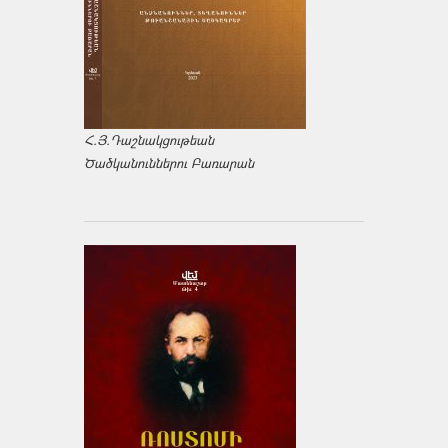
Հ.Յ.Դաշնակցութեան
Ծածկանուններու Բառարան