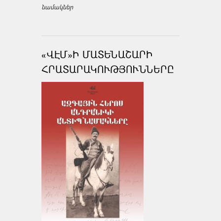
նամակներ
«ՎԷՄ»Ի ՄԱՏԵՆԱՇԱՐԻ
ՀՐԱՏԱՐԱԿՈՒԹՅՈՒՆՆԵՐԸ