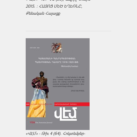
2015. : ՀԱՅՈՑ ՄԵԾ ԵՂԵՌՆԸ,
Քննական Հայացք
«ՎԷՄ» - Թիւ 4 (64). Հոկտեմբեր-