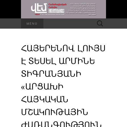
Որոնել՝
MENU
ՀԱՅԵՐԵՆՈՎ ԼՈՒՅՍ
Է ՏԵՍԵԼ ԱՐՄԻՆԵ
ՏԻԳՐԱՆՅԱՆԻ
«ԱՐՑԱԽԻ
ՀԱՅԿԱԿԱՆ
ՄՇԱԿՈՒԹԱՅԻՆ
ԺԱՌԱՆԳՈՒԹՅՈՒՆ