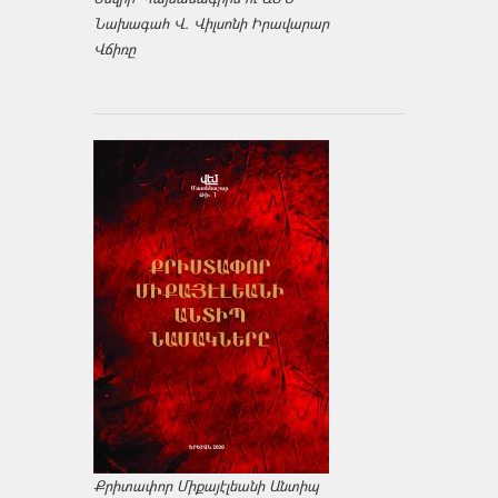
Նախագահ Վ. Վիլսոնի Իրավարար
Վճիռը
Քրիտափոր Միքայէլեանի Անտիպ