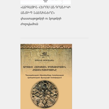
«ԱԶԳԱՅԻՆ ՀԵՐՈՍ ԱՆԴՐԱՆԻԿԻ
ԱՆՏԻՊ ՆԱՄԱԿՆԵՐԸ»
փաստաթղթերի ու նյութերի
ժողովածուն