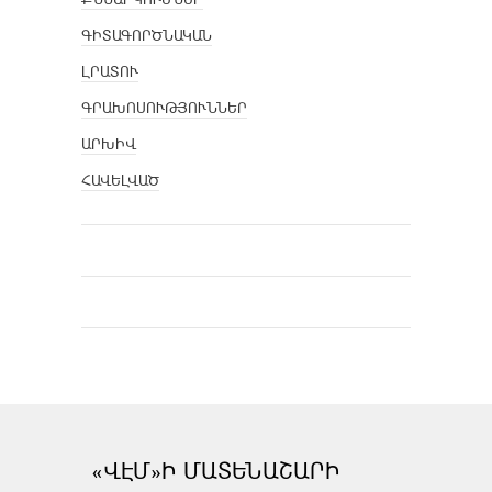
ԳԻՏԱԳՈՐԾՆԱԿԱՆ
ԼՐԱՏՈՒ
ԳՐԱԽՈՍՈՒԹՅՈՒՆՆԵՐ
ԱՐԽԻՎ
ՀԱՎԵԼՎԱԾ
«ՎԷՄ»Ի ՄԱՏԵՆԱՇԱՐԻ