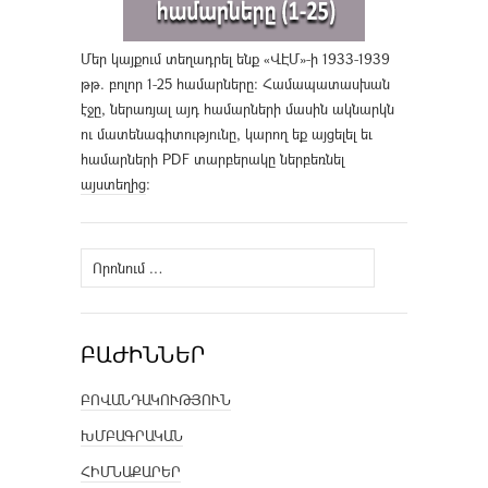
Մեր կայքում տեղադրել ենք «ՎԷՄ»-ի 1933-1939
թթ. բոլոր 1-25 համարները։ Համապատասխան
էջը, ներառյալ այդ համարների մասին ակնարկն
ու մատենագիտությունը, կարող եք այցելել եւ
համարների PDF տարբերակը ներբեռնել
այստեղից
։
Որոնել՝
ԲԱԺԻՆՆԵՐ
ԲՈՎԱՆԴԱԿՈՒԹՅՈՒՆ
ԽՄԲԱԳՐԱԿԱՆ
ՀԻՄՆԱՔԱՐԵՐ