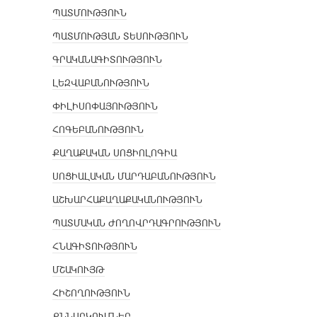
ՊԱՏՄՈՒԹՅՈՒՆ
ՊԱՏՄՈՒԹՅԱՆ ՏԵՍՈՒԹՅՈՒՆ
ԳՐԱԿԱՆԱԳԻՏՈՒԹՅՈՒՆ
ԼԵԶՎԱԲԱՆՈՒԹՅՈՒՆ
ՓԻԼԻՍՈՓԱՅՈՒԹՅՈՒՆ
ՀՈԳԵԲԱՆՈՒԹՅՈՒՆ
ՔԱՂԱՔԱԿԱՆ ՍՈՑԻՈԼՈԳԻԱ
ՍՈՑԻԱԼԱԿԱՆ ՄԱՐԴԱԲԱՆՈՒԹՅՈՒՆ
ԱՇԽԱՐՀԱՔԱՂԱՔԱԿԱՆՈՒԹՅՈՒՆ
ՊԱՏՄԱԿԱՆ ԺՈՂՈՎՐԴԱԳՐՈՒԹՅՈՒՆ
ՀՆԱԳԻՏՈՒԹՅՈՒՆ
ՄՇԱԿՈՒՅԹ
ՀԻՇՈՂՈՒԹՅՈՒՆ
ՔՆՆԱՐԿՈՒՄՆԵՐ