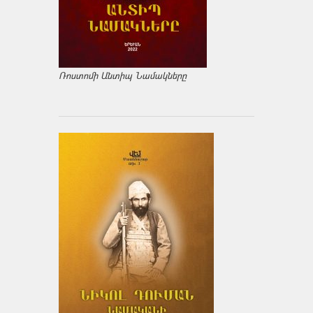
Ռոստոմի Անտիպ Նամակները