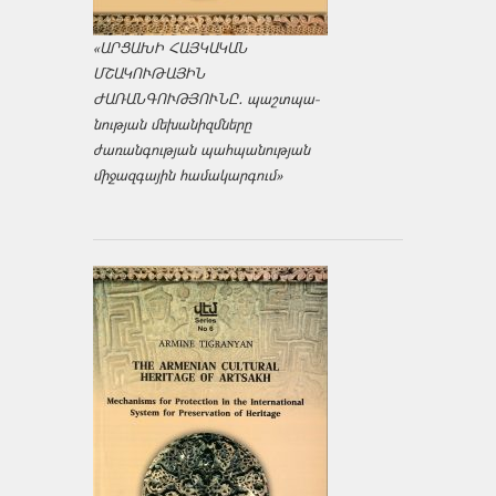
«ԱՐՑԱԽԻ ՀԱՅԿԱԿԱՆ
ՄՇԱԿՈՒԹԱՅԻՆ
ԺԱՌԱՆԳՈՒԹՅՈՒՆԸ․ պաշտպա­
նության մեխանիզմները
ժառանգության պահպանության
միջազ­գային համակարգում»