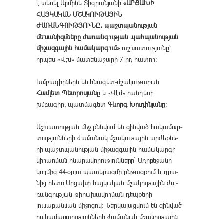
է տեսել Արմինե Տիգրանյանի
«ԱՐՑԱԽԻ
ՀԱՅԿԱԿԱՆ ՄՇԱԿՈՒԹԱՅԻՆ
ԺԱՌԱՆԳՈՒԹՅՈՒՆԸ․ պաշտպա­նության
մեխանիզմները ժառանգության պահպանության
միջազ­գային համակարգում»
աշխատությունը՝
որպես «Վէմ» մատենաշարի 7-րդ հատոր։
Խմբագիրներն են հնագետ-մշակութաբան
Համլետ Պետրոսյան
ը և «Վէմ» հանդեսի
խմբագիր, պատմագետ
Գևորգ Խուդինյանը
։
Աշխատության մեջ քննվում են զին­ված հա­կա­մար­
տութ­յուն­նե­րի ժա­մա­նակ մշա­կու­թա­յին ար­ժեք­նե­
րի պաշտ­պա­նութ­յան մի­ջազ­գա­յին հա­մա­կար­գի
կիրառման հնարավորությունները՝ Ադր­բե­ջա­նի
կող­մից 44-օր­յա պա­տե­րազ­մի ըն­թաց­քում և դ­րա­
նից հե­տո Ար­ցա­խի հայ­կա­կան մշա­կու­թա­յին ժա­
ռան­գութ­յան թի­րա­խա­վոր­ման դեպ­քե­րի
լուսաբանման միջոցով: Ներ­կա­յաց­վում են զին­ված
հա­կա­մար­տութ­յուն­նե­րի ժա­մա­նակ մշա­կու­թա­յին