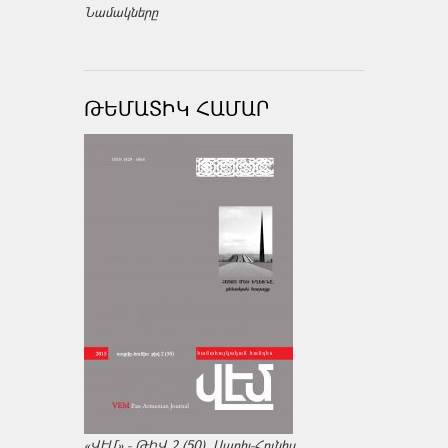
Նամակները
ԹԵՄԱՏԻԿ ՀԱՄԱՐ
«ՎԷՄ» - ԹԻՎ 2 (50), Ապրիլ-Հունիս