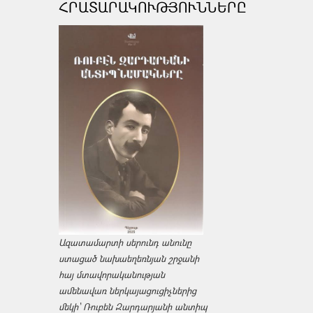
ՀՐԱՏԱՐԱԿՈՒԹՅՈՒՆՆԵՐԸ
Ազատամարտի սերունդ անունը
ստացած նախաեղեռնյան շրջանի
հայ մտավորականության
ամենավառ ներկայացուցիչներից
մեկի՝ Ռուբեն Զարդարյանի անտիպ