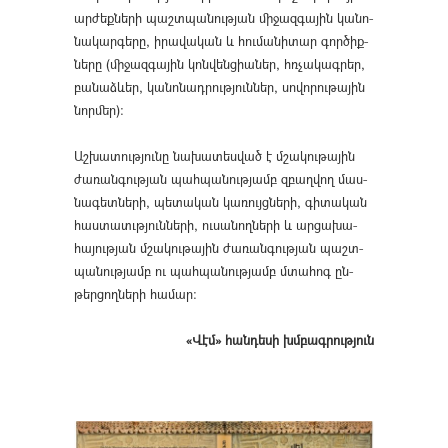
ար­ժեք­նե­րի պաշտ­պա­նութ­յան մի­ջազ­գա­յին կա­նո­
նա­կար­գե­րը, ի­րա­վա­կան և հու­մա­նի­տար գոր­ծիք­
նե­րը (մի­ջազ­գա­յին կոն­վեն­ցիա­ներ, հռչա­կագ­րեր,
բա­նաձ­ևեր, կա­նո­նադ­րութ­յուն­ներ, սո­վո­րու­թա­յին
նոր­մեր)։
Աշխատությունը նա­խա­տես­ված է մշա­կու­թա­յին
ժա­ռան­գու­թյան պահ­պա­նութ­յամբ զբաղ­վող մաս­
նա­գետ­նե­րի, պե­տա­կան կա­ռույց­նե­րի, գի­տա­կան
հաստատւթ­յուն­նե­րի, ուսա­նող­նե­րի և­ ար­ցա­խա­
հա­յութ­յան մշա­կու­թա­յին ժա­ռան­գութ­յան պաշտ­
պա­նութ­յամբ ու պահ­պա­նութ­յամբ մտա­հոգ ըն­
թեր­ցող­նե­րի հա­մար։
«Վէմ» հանդեսի խմբագրություն