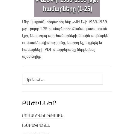
Մեր կայքում տեղադրել ենք «ՎԷՄ»-ի 1933-1939
թթ. բոլոր 1-25 համարները։ Համապատասխան
էջը, ներառյալ այդ համարների մասին ակնարկն
ու մատենագիտությունը, կարող եք այցելել եւ
համարների PDF տարբերակը ներբեռնել
այստեղից
։
Որոնել՝
ԲԱԺԻՆՆԵՐ
ԲՈՎԱՆԴԱԿՈՒԹՅՈՒՆ
ԽՄԲԱԳՐԱԿԱՆ