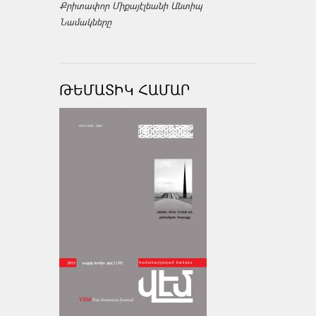
Քրիտափոր Միքայէլեանի Անտիպ
Նամակները
ԹԵՄԱՏԻԿ ՀԱՄԱՐ