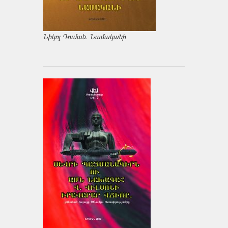
Նիկոլ Դուման. Նամականի