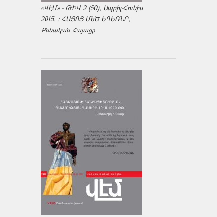
«ՎԷՄ» - ԹԻՎ 2 (50), Ապրիլ-Հունիս
2015. : ՀԱՅՈՑ ՄԵԾ ԵՂԵՌՆԸ,
Քննական Հայացք