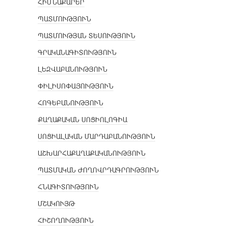
ՀԻՄՆԱՔԱՐԵՐ
ՊԱՏՄՈՒԹՅՈՒՆ
ՊԱՏՄՈՒԹՅԱՆ ՏԵՍՈՒԹՅՈՒՆ
ԳՐԱԿԱՆԱԳԻՏՈՒԹՅՈՒՆ
ԼԵԶՎԱԲԱՆՈՒԹՅՈՒՆ
ՓԻԼԻՍՈՓԱՅՈՒԹՅՈՒՆ
ՀՈԳԵԲԱՆՈՒԹՅՈՒՆ
ՔԱՂԱՔԱԿԱՆ ՍՈՑԻՈԼՈԳԻԱ
ՍՈՑԻԱԼԱԿԱՆ ՄԱՐԴԱԲԱՆՈՒԹՅՈՒՆ
ԱՇԽԱՐՀԱՔԱՂԱՔԱԿԱՆՈՒԹՅՈՒՆ
ՊԱՏՄԱԿԱՆ ԺՈՂՈՎՐԴԱԳՐՈՒԹՅՈՒՆ
ՀՆԱԳԻՏՈՒԹՅՈՒՆ
ՄՇԱԿՈՒՅԹ
ՀԻՇՈՂՈՒԹՅՈՒՆ