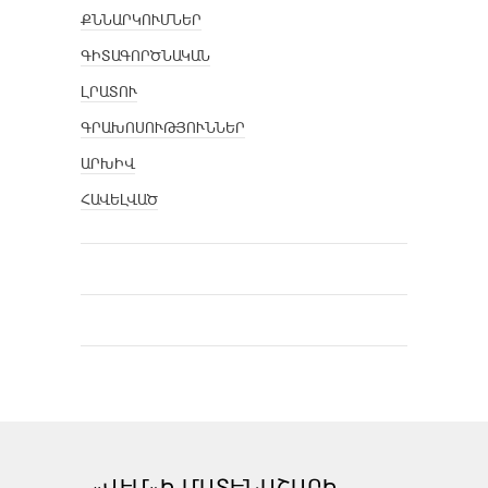
ՔՆՆԱՐԿՈՒՄՆԵՐ
ԳԻՏԱԳՈՐԾՆԱԿԱՆ
ԼՐԱՏՈՒ
ԳՐԱԽՈՍՈՒԹՅՈՒՆՆԵՐ
ԱՐԽԻՎ
ՀԱՎԵԼՎԱԾ
«ՎԷՄ»Ի ՄԱՏԵՆԱՇԱՐԻ