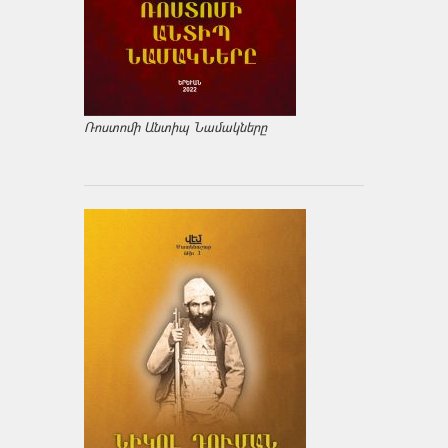
Ռոստոմի Անտիպ Նամակները