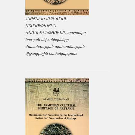
«ԱՐՑԱԽԻ ՀԱՅԿԱԿԱՆ
ՄՇԱԿՈՒԹԱՅԻՆ
ԺԱՌԱՆԳՈՒԹՅՈՒՆԸ․ պաշտպա­
նության մեխանիզմները
ժառանգության պահպանության
միջազ­գային համակարգում»