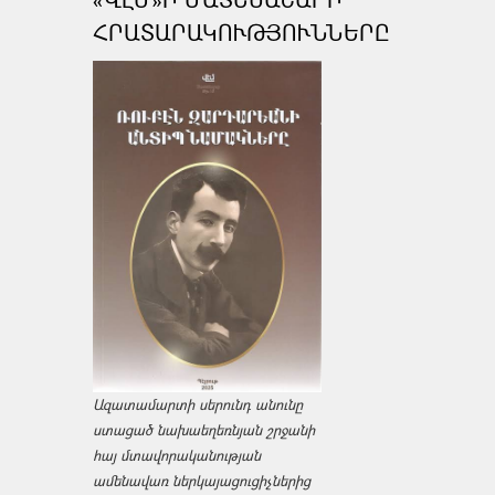
ՀՐԱՏԱՐԱԿՈՒԹՅՈՒՆՆԵՐԸ
Ազատամարտի սերունդ անունը
ստացած նախաեղեռնյան շրջանի
հայ մտավորականության
ամենավառ ներկայացուցիչներից