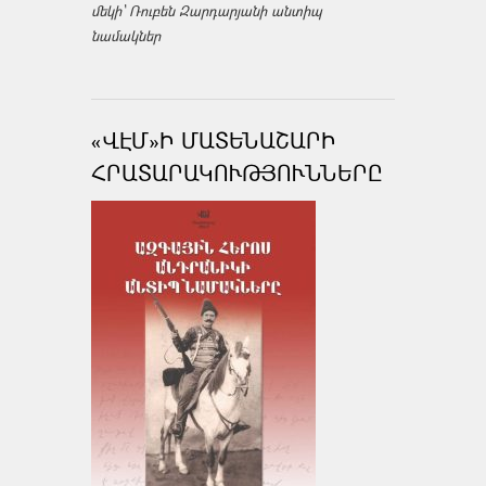
մեկի՝ Ռուբեն Զարդարյանի անտիպ
նամակներ
«ՎԷՄ»Ի ՄԱՏԵՆԱՇԱՐԻ
ՀՐԱՏԱՐԱԿՈՒԹՅՈՒՆՆԵՐԸ