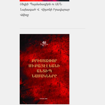
Սեվրի Պայմանագիրն ու ԱՄՆ
Նախագահ Վ. Վիլսոնի Իրավարար
Վճիռը