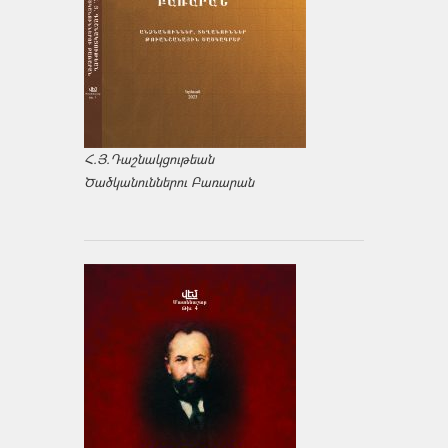
Հ.Յ.Դաշնակցութեան
Ծածկանուններու Բառարան