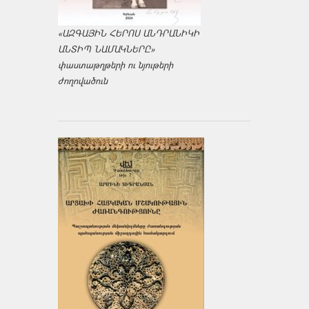
«ԱԶԳԱՅԻՆ ՀԵՐՈՍ ԱՆԴՐԱՆԻԿԻ
ԱՆՏԻՊ ՆԱՄԱԿՆԵՐԸ»
փաստաթղթերի ու նյութերի
ժողովածուն