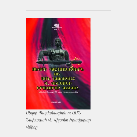
Սեվրի Պայմանագիրն ու ԱՄՆ
Նախագահ Վ. Վիլսոնի Իրավարար
Վճիռը