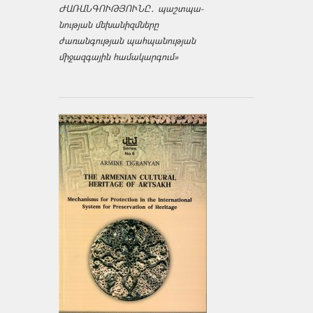
ԺԱՌԱՆԳՈՒԹՅՈՒՆԸ․ պաշտպա­
նության մեխանիզմները
ժառանգության պահպանության
միջազ­գային համակարգում»