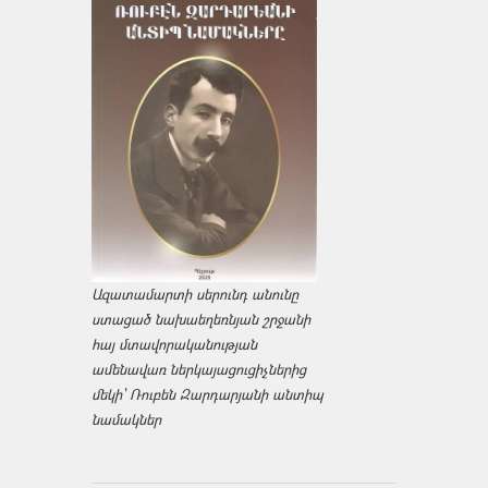
Ազատամարտի սերունդ անունը
ստացած նախաեղեռնյան շրջանի
հայ մտավորականության
ամենավառ ներկայացուցիչներից
մեկի՝ Ռուբեն Զարդարյանի անտիպ
նամակներ