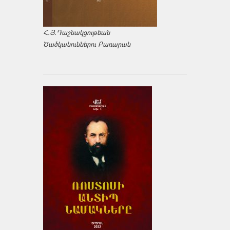
Հ.Յ.Դաշնակցութեան
Ծածկանուններու Բառարան