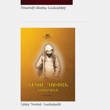
Ռոստոմի Անտիպ Նամակները
Նիկոլ Դուման. Նամականի