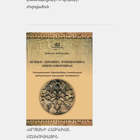
ժողովածուն
«ԱՐՑԱԽԻ ՀԱՅԿԱԿԱՆ
ՄՇԱԿՈՒԹԱՅԻՆ