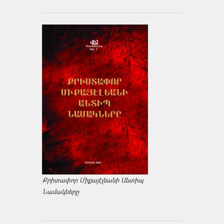
Քրիտափոր Միքայէլեանի Անտիպ
Նամակները