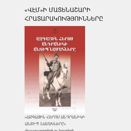
«ՎԷՄ»Ի ՄԱՏԵՆԱՇԱՐԻ
ՀՐԱՏԱՐԱԿՈՒԹՅՈՒՆՆԵՐԸ
«ԱԶԳԱՅԻՆ ՀԵՐՈՍ ԱՆԴՐԱՆԻԿԻ
ԱՆՏԻՊ ՆԱՄԱԿՆԵՐԸ»
փաստաթղթերի ու նյութերի