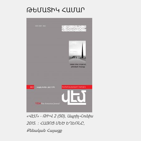
ԹԵՄԱՏԻԿ ՀԱՄԱՐ
«ՎԷՄ» - ԹԻՎ 2 (50), Ապրիլ-Հունիս
2015. : ՀԱՅՈՑ ՄԵԾ ԵՂԵՌՆԸ,
Քննական Հայացք