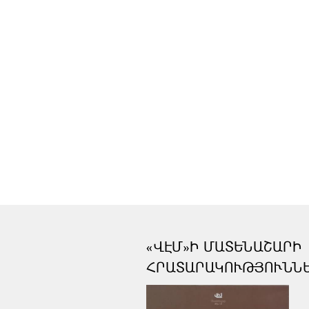
«ՎԷՄ»Ի ՄԱՏԵՆԱՇԱՐԻ
ՀՐԱՏԱՐԱԿՈՒԹՅՈՒՆՆ