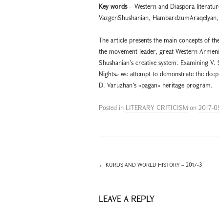
Key words
– Western and Diaspora literatur
VazgenShushanian, HambardzumAraqelyan, «O
The article presents the main concepts of the
the movement leader, great Western-Armeni
Shushanian’s creative system. Examining V.
Nights» we attempt to demonstrate the deep l
D. Varuzhan’s «pagan» heritage program.
Posted in
LITERARY CRITICISM
on
2017-0
←
KURDS AND WORLD HISTORY – 2017-3
LEAVE A REPLY