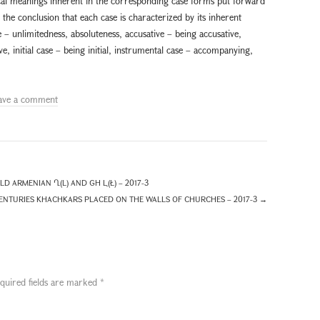
al meanings inherent in the corresponding case forms put forward
he conclusion that each case is characterized by its inherent
– unlimitedness, absoluteness, accusative – being accusative,
ve, initial case – being initial, instrumental case – accompanying,
ave a comment
D ARMENIAN Ղ(L) AND GH Լ(Ł) – 2017-3
CENTURIES KHACHKARS PLACED ON THE WALLS OF CHURCHES – 2017-3
→
quired fields are marked
*