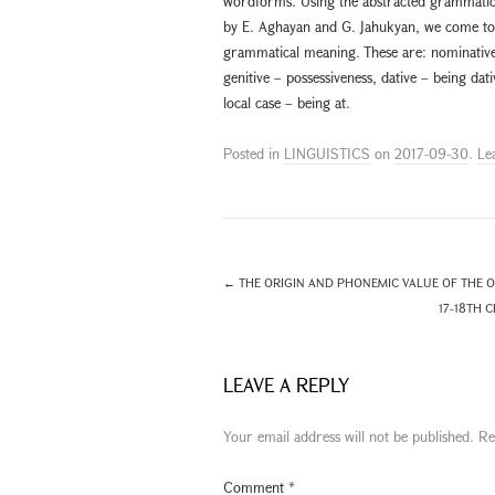
wordforms. Using the abstracted grammatic
by E. Aghayan and G. Jahukyan, we come to t
grammatical meaning. These are: nominative 
genitive – possessiveness, dative – being dati
local case – being at.
Posted in
LINGUISTICS
on
2017-09-30
.
Le
←
THE ORIGIN AND PHONEMIC VALUE OF THE OL
17-18TH 
LEAVE A REPLY
Your email address will not be published.
Re
Comment
*