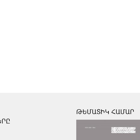
ԹԵՄԱՏԻԿ ՀԱՄԱՐ
ԵՐԸ