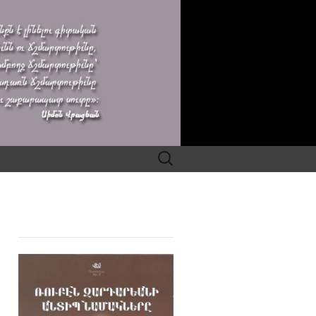
Search
for: