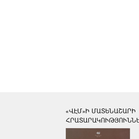
«ՎԷՄ»Ի ՄԱՏԵՆԱՇԱՐԻ
ՀՐԱՏԱՐԱԿՈՒԹՅՈՒՆՆ