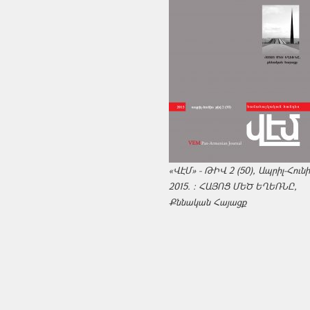
«ՎԷՄ» - ԹԻՎ 2 (50), Ապրիլ-Հուն
2015. : ՀԱՅՈՑ ՄԵԾ ԵՂԵՌՆԸ,
Քննական Հայացք