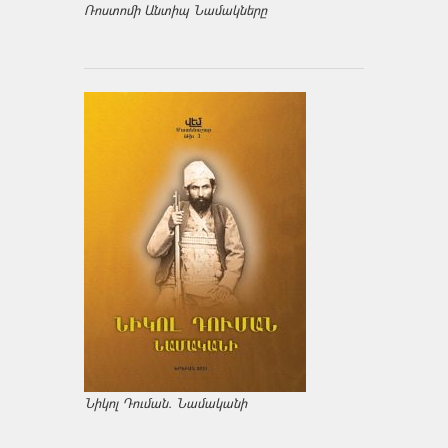
Ռոստոմի Անտիպ Նամակները
Նիկոլ Դուման. Նամականի