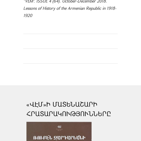
"VEM". ISSUE 4 (64). October-December 2018.
Lessons of History of the Armenian Republic in 1918-
1920
«ՎԷՄ»Ի ՄԱՏԵՆԱՇԱՐԻ
ՀՐԱՏԱՐԱԿՈՒԹՅՈՒՆՆԵՐԸ