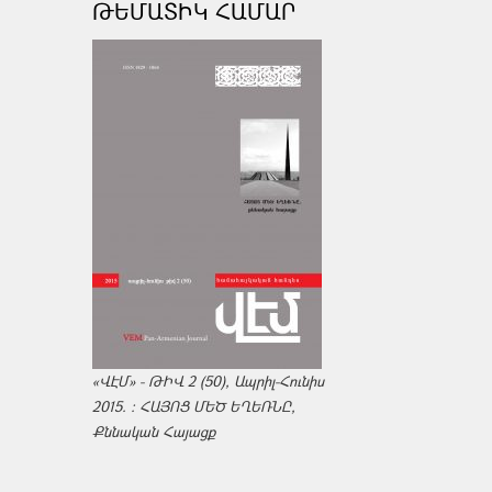
ԹԵՄԱՏԻԿ ՀԱՄԱՐ
«ՎԷՄ» - ԹԻՎ 2 (50), Ապրիլ-Հունիս
2015. : ՀԱՅՈՑ ՄԵԾ ԵՂԵՌՆԸ,
Քննական Հայացք