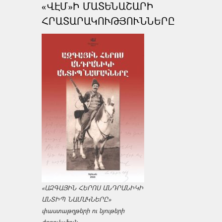
«ՎԷՄ»Ի ՄԱՏԵՆԱՇԱՐԻ
ՀՐԱՏԱՐԱԿՈՒԹՅՈՒՆՆԵՐԸ
«ԱԶԳԱՅԻՆ ՀԵՐՈՍ ԱՆԴՐԱՆԻԿԻ
ԱՆՏԻՊ ՆԱՄԱԿՆԵՐԸ»
փաստաթղթերի ու նյութերի