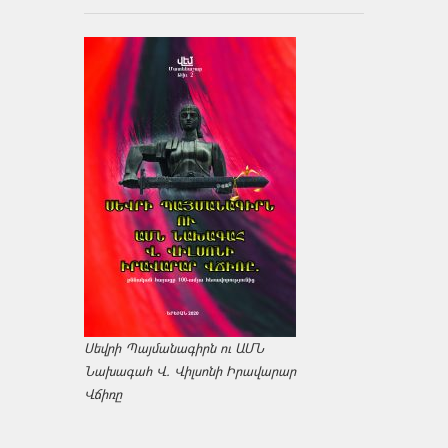
Սեվրի Պայմանագիրն ու ԱՄՆ
Նախագահ Վ. Վիլսոնի Իրավարար
Վճիռը