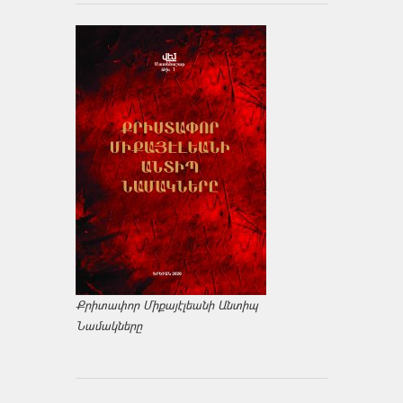
Քրիտափոր Միքայէլեանի Անտիպ
Նամակները