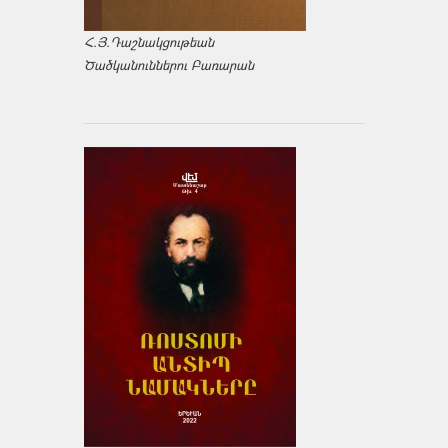
Հ.Յ.Դաշնակցութեան
Ծածկանուններու Բառարան