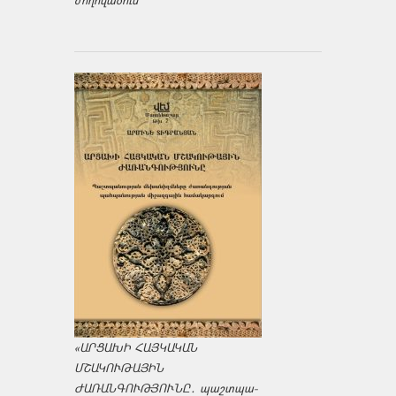
ժողովածուն
«ԱՐՑԱԽԻ ՀԱՅԿԱԿԱՆ
ՄՇԱԿՈՒԹԱՅԻՆ
ԺԱՌԱՆԳՈՒԹՅՈՒՆԸ․ պաշտպա­