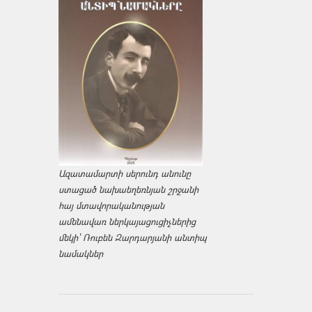
Ազատամարտի սերունդ անունը
ստացած նախաեղեռնյան շրջանի
հայ մտավորականության
ամենավառ ներկայացուցիչներից
մեկի՝ Ռուբեն Զարդարյանի անտիպ
նամակներ