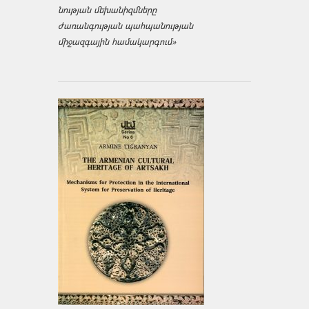
նության մեխանիզմները
ժառանգության պահպանության
միջազ­գային համակարգում»