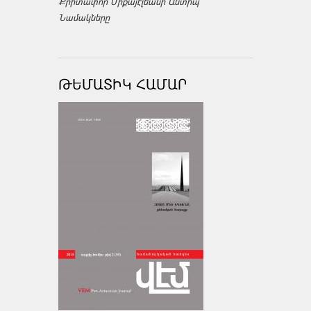
Քրիտափոր Միքայէլեանի Անտիպ
Նամակները
ԹԵՄԱՏԻԿ ՀԱՄԱՐ