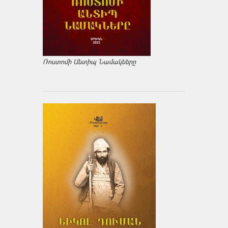
Ռոստոմի Անտիպ Նամակները