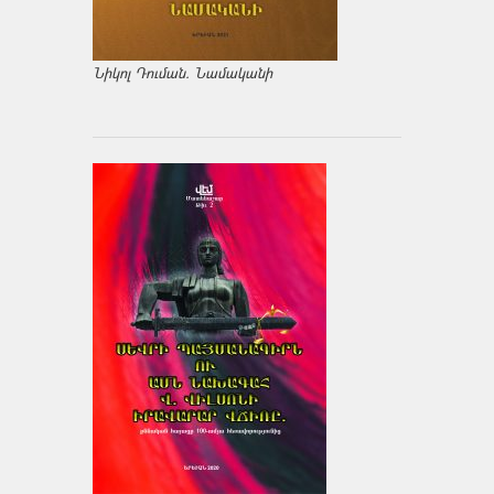
Նիկոլ Դուման. Նամականի