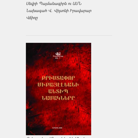
Սեվրի Պայմանագիրն ու ԱՄՆ
Նախագահ Վ. Վիլսոնի Իրավարար
Վճիռը