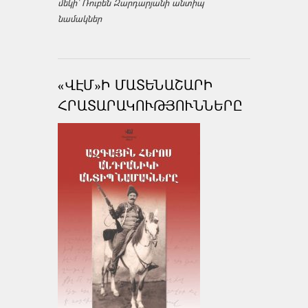
մեկի՝ Ռուբեն Զարդարյանի անտիպ
նամակներ
«ՎԷՄ»Ի ՄԱՏԵՆԱՇԱՐԻ
ՀՐԱՏԱՐԱԿՈՒԹՅՈՒՆՆԵՐԸ