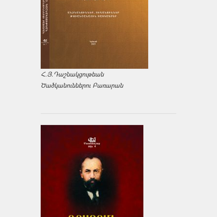
Հ.Յ.Դաշնակցութեան
Ծածկանուններու Բառարան