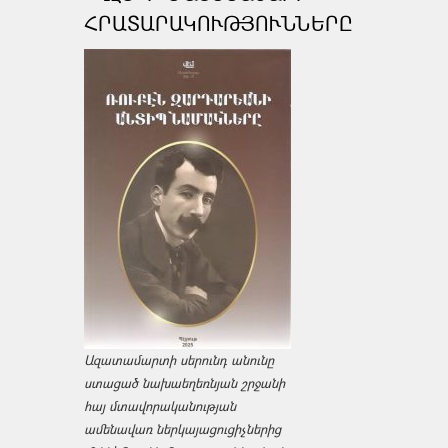
ՀՐԱՏԱՐԱԿՈՒԹՅՈՒՆՆԵՐԸ
Ազատամարտի սերունդ անունը
ստացած նախաեղեռնյան շրջանի
հայ մտավորականության
ամենավառ ներկայացուցիչներից