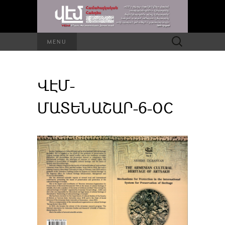
Search
MENU
for:
ՎԷՄ-
ՄԱՏԵՆԱՇԱՐ-6-OC