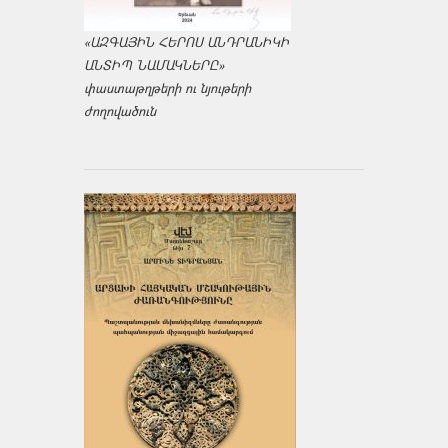
«ԱԶԳԱՅԻՆ ՀԵՐՈՍ ԱՆԴՐԱՆԻԿԻ
ԱՆՏԻՊ ՆԱՄԱԿՆԵՐԸ»
փաստաթղթերի ու նյութերի
ժողովածուն