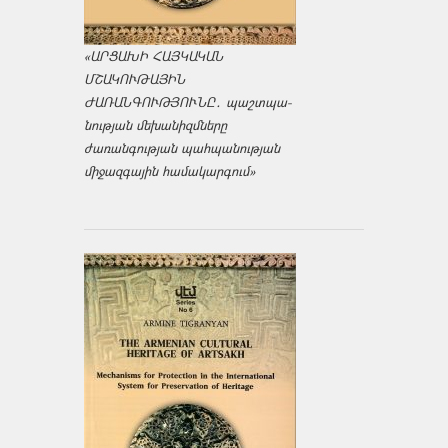
«ԱՐՑԱԽԻ ՀԱՅԿԱԿԱՆ
ՄՇԱԿՈՒԹԱՅԻՆ
ԺԱՌԱՆԳՈՒԹՅՈՒՆԸ․ պաշտպա­
նության մեխանիզմները
ժառանգության պահպանության
միջազ­գային համակարգում»