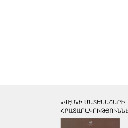
«ՎԷՄ»Ի ՄԱՏԵՆԱՇԱՐԻ
ՀՐԱՏԱՐԱԿՈՒԹՅՈՒՆՆ