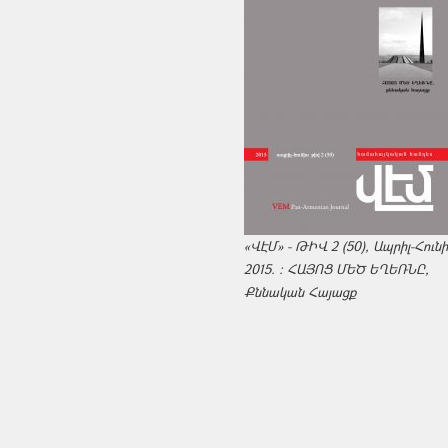
«ՎԷՄ» - ԹԻՎ 2 (50), Ապրիլ-Հուն
2015. : ՀԱՅՈՑ ՄԵԾ ԵՂԵՌՆԸ,
Քննական Հայացք