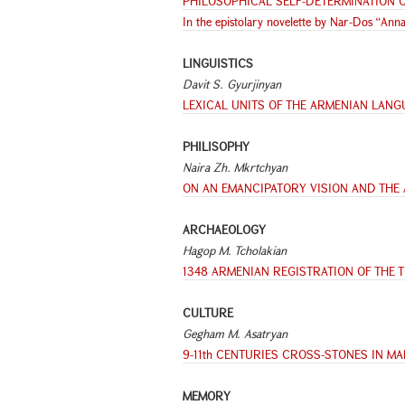
PHILOSOPHICAL SELF-DETERMINATION O
In the epistolary novelette by Nar-Dos “An
LINGUISTICS
Davit S. Gyurjinyan
LEXICAL UNITS OF THE ARMENIAN LAN
PHILISOPHY
Naira Zh. Mkrtchyan
ON AN EMANCIPATORY VISION AND THE A
ARCHAEOLOGY
Hagop M. Tcholakian
1348 ARMENIAN REGISTRATION OF THE 
CULTURE
Gegham M. Asatryan
9-11th CENTURIES CROSS-STONES IN M
MEMORY