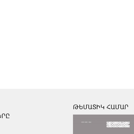
ԹԵՄԱՏԻԿ ՀԱՄԱՐ
ԵՐԸ