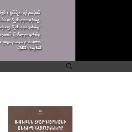
Search
for: