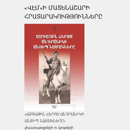
«ՎԷՄ»Ի ՄԱՏԵՆԱՇԱՐԻ
ՀՐԱՏԱՐԱԿՈՒԹՅՈՒՆՆԵՐԸ
«ԱԶԳԱՅԻՆ ՀԵՐՈՍ ԱՆԴՐԱՆԻԿԻ
ԱՆՏԻՊ ՆԱՄԱԿՆԵՐԸ»
փաստաթղթերի ու նյութերի