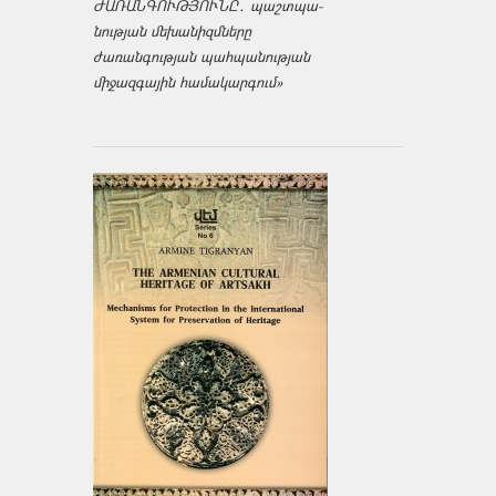
ԺԱՌԱՆԳՈՒԹՅՈՒՆԸ․ պաշտպա­
նության մեխանիզմները
ժառանգության պահպանության
միջազ­գային համակարգում»