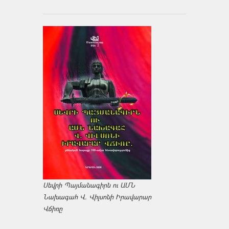
Սեվրի Պայմանագիրն ու ԱՄՆ
Նախագահ Վ. Վիլսոնի Իրավարար
Վճիռը