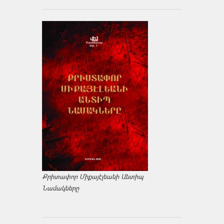
Քրիտափոր Միքայէլեանի Անտիպ
Նամակները