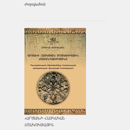
ժողովածուն
«ԱՐՑԱԽԻ ՀԱՅԿԱԿԱՆ
ՄՇԱԿՈՒԹԱՅԻՆ