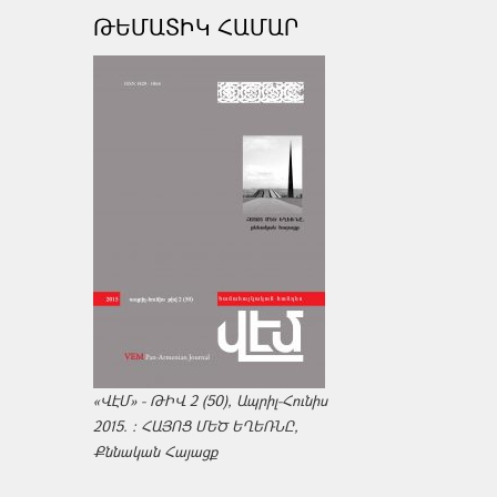
ԹԵՄԱՏԻԿ ՀԱՄԱՐ
«ՎԷՄ» - ԹԻՎ 2 (50), Ապրիլ-Հունիս
2015. : ՀԱՅՈՑ ՄԵԾ ԵՂԵՌՆԸ,
Քննական Հայացք