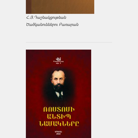
Հ.Յ.Դաշնակցութեան
Ծածկանուններու Բառարան