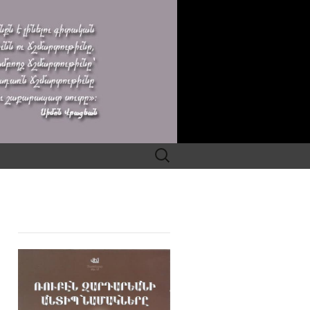
Search
for: