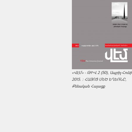
«ՎԷՄ» - ԹԻՎ 2 (50), Ապրիլ-Հուն
2015. : ՀԱՅՈՑ ՄԵԾ ԵՂԵՌՆԸ,
Քննական Հայացք