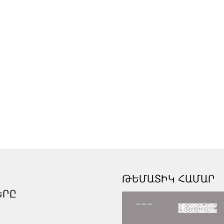
ԹԵՄԱՏԻԿ ՀԱՄԱՐ
ԵՐԸ