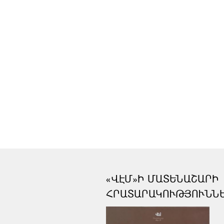
«ՎԷՄ»Ի ՄԱՏԵՆԱՇԱՐԻ
ՀՐԱՏԱՐԱԿՈՒԹՅՈՒՆՆ