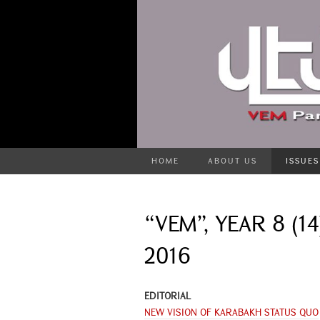
HOME
ABOUT US
ISSUES
“VEM”, YEAR 8 (14
2016
EDITORIAL
NEW VISION OF KARABAKH STATUS QUO