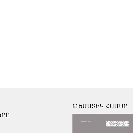
ԹԵՄԱՏԻԿ ՀԱՄԱՐ
ԵՐԸ