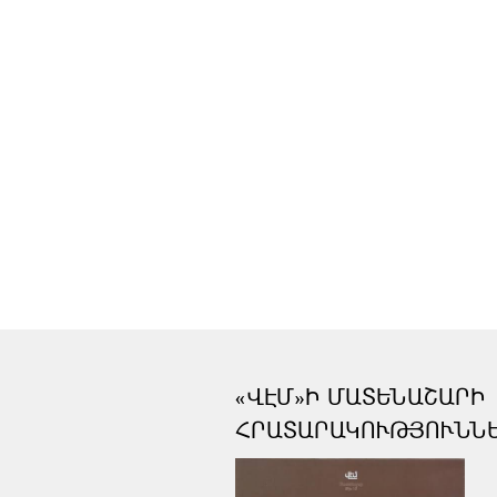
«ՎԷՄ»Ի ՄԱՏԵՆԱՇԱՐԻ
ՀՐԱՏԱՐԱԿՈՒԹՅՈՒՆՆ