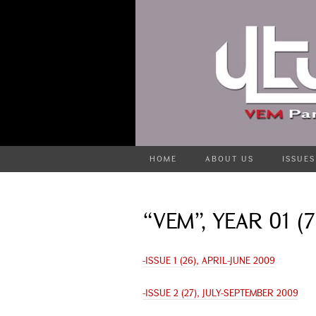
HOME
ABOUT US
ISSUES
“VEM”, YEAR 01 (7
-ISSUE 1 (26), APRIL-JUNE 2009
-ISSUE 2 (27), JULY-SEPTEMBER 2009