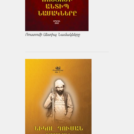
Ռոստոմի Անտիպ Նամակները