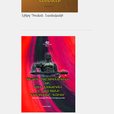
Նիկոլ Դուման. Նամականի