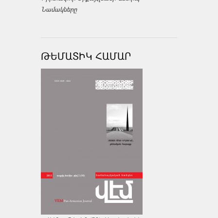
Նամակները
ԹԵՄԱՏԻԿ ՀԱՄԱՐ