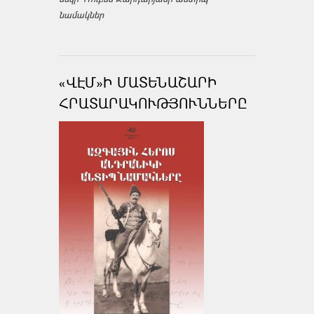
նամակներ
«ՎԷՄ»Ի ՄԱՏԵՆԱՇԱՐԻ
ՀՐԱՏԱՐԱԿՈՒԹՅՈՒՆՆԵՐԸ