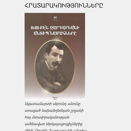
ՀՐԱՏԱՐԱԿՈՒԹՅՈՒՆՆԵՐԸ
Ազատամարտի սերունդ անունը
ստացած նախաեղեռնյան շրջանի
հայ մտավորականության
ամենավառ ներկայացուցիչներից
մեկի՝ Ռուբեն Զարդարյանի անտիպ