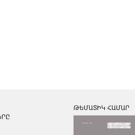
ԹԵՄԱՏԻԿ ՀԱՄԱՐ
ԵՐԸ