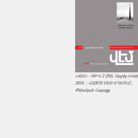
«ՎԷՄ» - ԹԻՎ 2 (50), Ապրիլ-Հուն
2015. : ՀԱՅՈՑ ՄԵԾ ԵՂԵՌՆԸ,
Քննական Հայացք