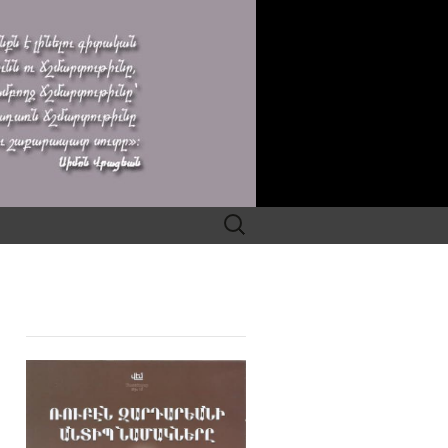
Search
for: