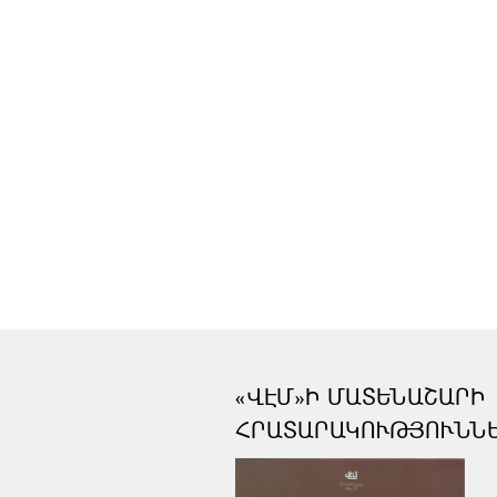
«ՎԷՄ»Ի ՄԱՏԵՆԱՇԱՐԻ
ՀՐԱՏԱՐԱԿՈՒԹՅՈՒՆՆ