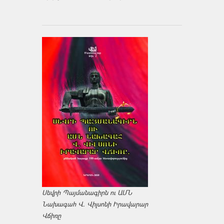
Սեվրի Պայմանագիրն ու ԱՄՆ
Նախագահ Վ. Վիլսոնի Իրավարար
Վճիռը