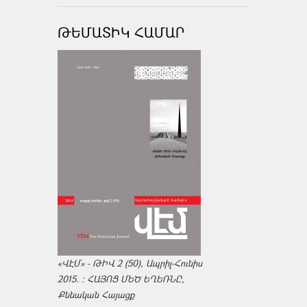
ԹԵՄԱՏԻԿ ՀԱՄԱՐ
«ՎԷՄ» - ԹԻՎ 2 (50), Ապրիլ-Հունիս
2015. : ՀԱՅՈՑ ՄԵԾ ԵՂԵՌՆԸ,
Քննական Հայացք