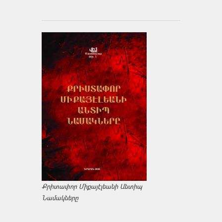
Քրիտափոր Միքայէլեանի Անտիպ
Նամակները