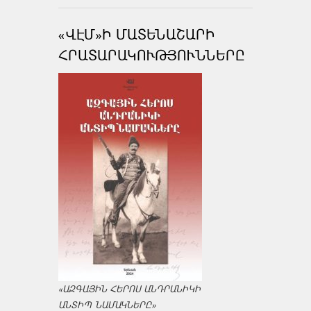
«ՎԷՄ»Ի ՄԱՏԵՆԱՇԱՐԻ
ՀՐԱՏԱՐԱԿՈՒԹՅՈՒՆՆԵՐԸ
«ԱԶԳԱՅԻՆ ՀԵՐՈՍ ԱՆԴՐԱՆԻԿԻ
ԱՆՏԻՊ ՆԱՄԱԿՆԵՐԸ»