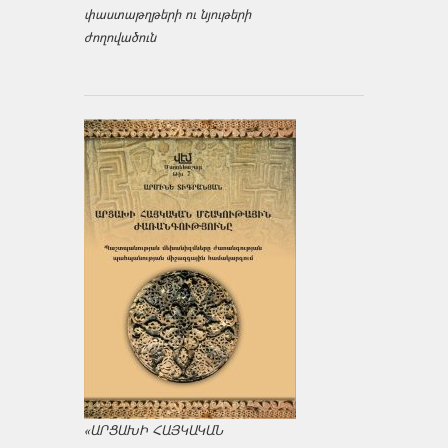
փաստաթղթերի ու նյութերի
ժողովածուն
«ԱՐՑԱԽԻ ՀԱՅԿԱԿԱՆ