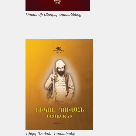
Ռոստոմի Անտիպ Նամակները
Նիկոլ Դուման. Նամականի