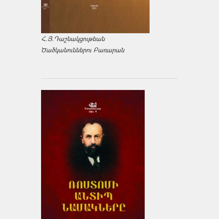
Հ.Յ.Դաշնակցութեան
Ծածկանուններու Բառարան