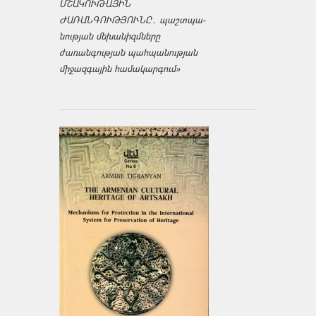
ՄՇԱԿՈՒԹԱՅԻՆ
ԺԱՌԱՆԳՈՒԹՅՈՒՆԸ․ պաշտպա­
նության մեխանիզմները
ժառանգության պահպանության
միջազ­գային համակարգում»