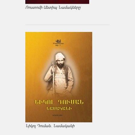
Ռոստոմի Անտիպ Նամակները
Նիկոլ Դուման. Նամականի