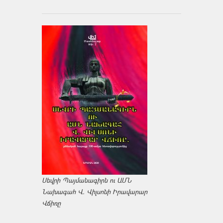
Սեվրի Պայմանագիրն ու ԱՄՆ
Նախագահ Վ. Վիլսոնի Իրավարար
Վճիռը