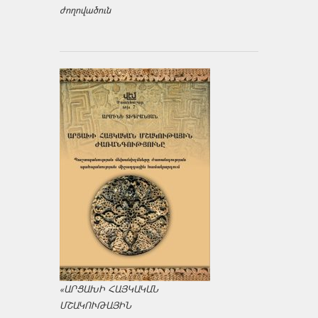
ժողովածուն
«ԱՐՑԱԽԻ ՀԱՅԿԱԿԱՆ
ՄՇԱԿՈՒԹԱՅԻՆ