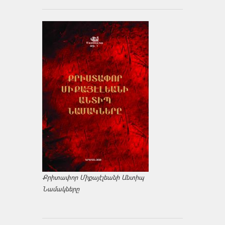
Քրիտափոր Միքայէլեանի Անտիպ
Նամակները