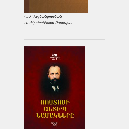
Հ.Յ.Դաշնակցութեան
Ծածկանուններու Բառարան