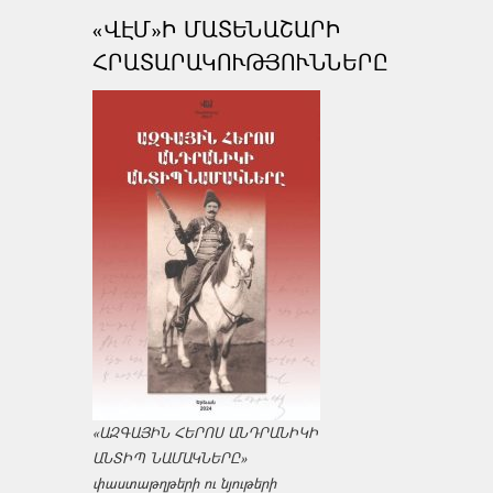
«ՎԷՄ»Ի ՄԱՏԵՆԱՇԱՐԻ
ՀՐԱՏԱՐԱԿՈՒԹՅՈՒՆՆԵՐԸ
«ԱԶԳԱՅԻՆ ՀԵՐՈՍ ԱՆԴՐԱՆԻԿԻ
ԱՆՏԻՊ ՆԱՄԱԿՆԵՐԸ»
փաստաթղթերի ու նյութերի