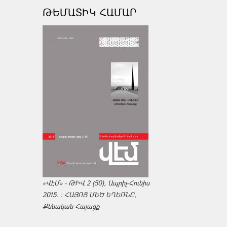
ԹԵՄԱՏԻԿ ՀԱՄԱՐ
«ՎԷՄ» - ԹԻՎ 2 (50), Ապրիլ-Հունիս
2015. : ՀԱՅՈՑ ՄԵԾ ԵՂԵՌՆԸ,
Քննական Հայացք