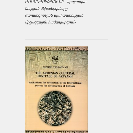
ԺԱՌԱՆԳՈՒԹՅՈՒՆԸ․ պաշտպա­
նության մեխանիզմները
ժառանգության պահպանության
միջազ­գային համակարգում»