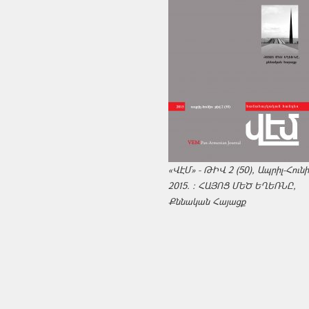
«ՎԷՄ» - ԹԻՎ 2 (50), Ապրիլ-Հուն
2015. : ՀԱՅՈՑ ՄԵԾ ԵՂԵՌՆԸ,
Քննական Հայացք