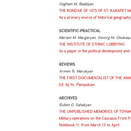
Gegham M. Badalyan
THE KONDAK OF 1475 OF ST. KARAPET 
As a primary source of historical geograph
SCIENTIFIC-PRACTICAL
Mariam M. Margaryan
,
Gevorg M. Ghukasy
THE INSTITUTE OF ETHNIC LOBBYING
As a player in the political development an
REVIEWS
Armen Ts. Marukyan
THE FIRST DOCUMENTALIST OF THE AR
Ed. by Ye. Pampukian
ARCHIVES
Ruben O. Sahakyan
THE UNPUBLISHED MEMORIES OF TOVM
Military operations on the Caucasus Front f
Notebook 11: from March 13 to April