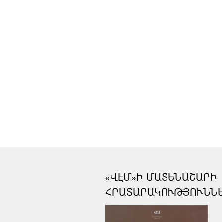
«ՎԷՄ»Ի ՄԱՏԵՆԱՇԱՐԻ
ՀՐԱՏԱՐԱԿՈՒԹՅՈՒՆՆ