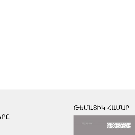
ԹԵՄԱՏԻԿ ՀԱՄԱՐ
ԵՐԸ