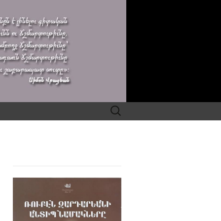
Search
for: