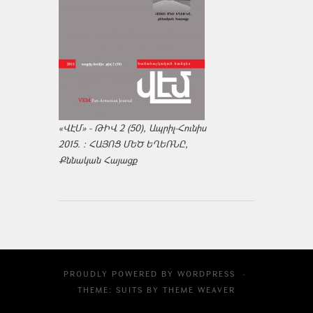
«ՎԷՄ» - ԹԻՎ 2 (50), Ապրիլ-Հունիս
2015. : ՀԱՅՈՑ ՄԵԾ ԵՂԵՌՆԸ,
Քննական Հայացք
PROUDLY POWERED BY
WORDPRESS
·
THEME: SUITS BY
THEME WEAVER