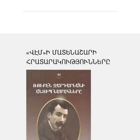
«ՎԷՄ»Ի ՄԱՏԵՆԱՇԱՐԻ
ՀՐԱՏԱՐԱԿՈՒԹՅՈՒՆՆԵՐԸ