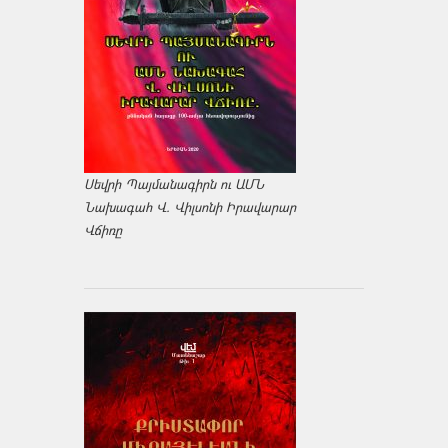
Սեվրի Պայմանագիրն ու ԱՄՆ
Նախագահ Վ. Վիլսոնի Իրավարար
Վճիռը