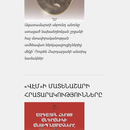
Ազատամարտի սերունդ անունը
ստացած նախաեղեռնյան շրջանի
հայ մտավորականության
ամենավառ ներկայացուցիչներից
մեկի՝ Ռուբեն Զարդարյանի անտիպ
նամակներ
«ՎԷՄ»Ի ՄԱՏԵՆԱՇԱՐԻ
ՀՐԱՏԱՐԱԿՈՒԹՅՈՒՆՆԵՐԸ