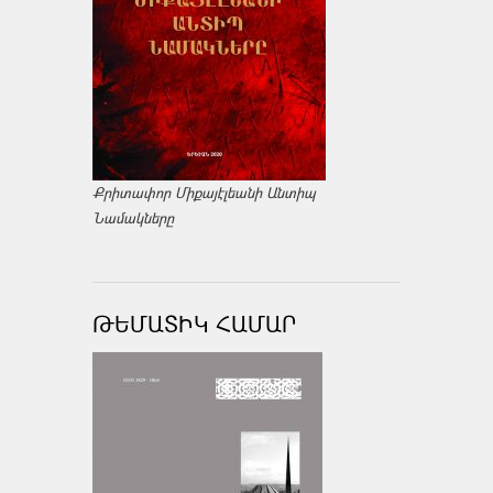
Քրիտափոր Միքայէլեանի Անտիպ
Նամակները
ԹԵՄԱՏԻԿ ՀԱՄԱՐ