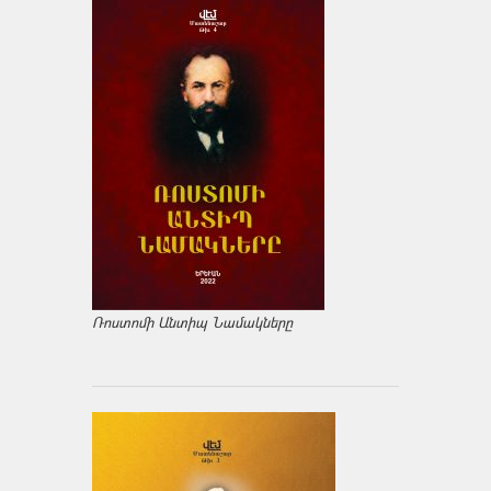
Ռոստոմի Անտիպ Նամակները