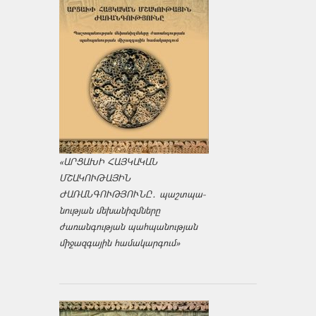
«ԱՐՑԱԽԻ ՀԱՅԿԱԿԱՆ
ՄՇԱԿՈՒԹԱՅԻՆ
ԺԱՌԱՆԳՈՒԹՅՈՒՆԸ․ պաշտպա­
նության մեխանիզմները
ժառանգության պահպանության
միջազ­գային համակարգում»