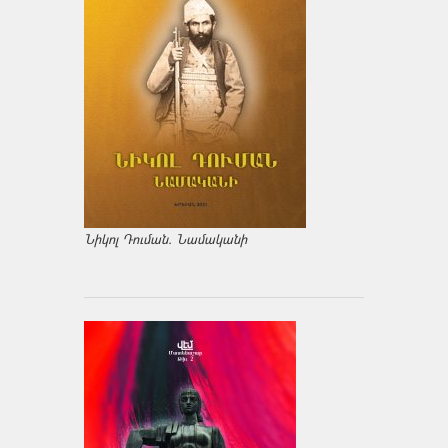
Նիկոլ Դուման. Նամականի