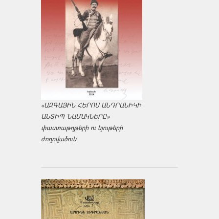
«ԱԶԳԱՅԻՆ ՀԵՐՈՍ ԱՆԴՐԱՆԻԿԻ
ԱՆՏԻՊ ՆԱՄԱԿՆԵՐԸ»
փաստաթղթերի ու նյութերի
ժողովածուն