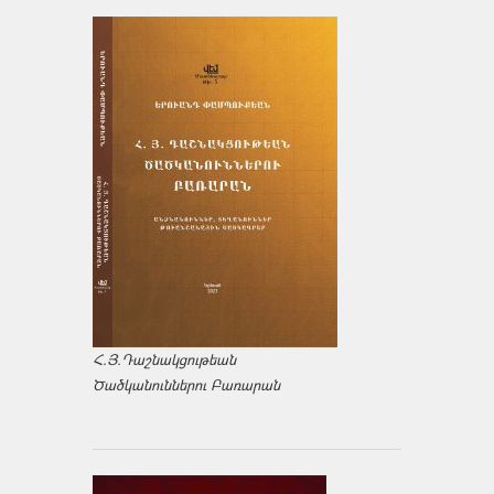
Հ.Յ.Դաշնակցութեան
Ծածկանուններու Բառարան