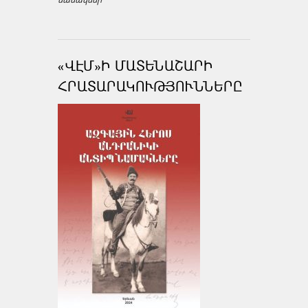
«ՎԷՄ»Ի ՄԱՏԵՆԱՇԱՐԻ
ՀՐԱՏԱՐԱԿՈՒԹՅՈՒՆՆԵՐԸ