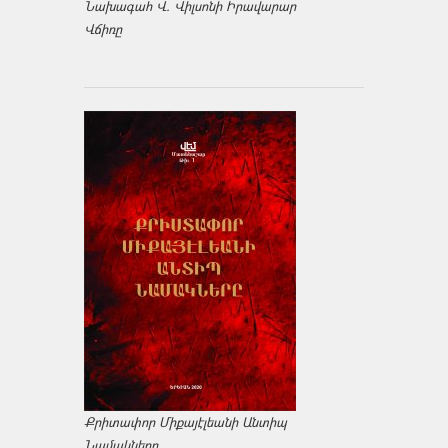
Նախագահ Վ. Վիլսոնի Իրավարար
Վճիռը
Քրիտափոր Միքայէլեանի Անտիպ
Նամակները