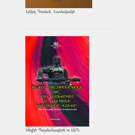
Նիկոլ Դուման. Նամականի
Սեվրի Պայմանագիրն ու ԱՄՆ