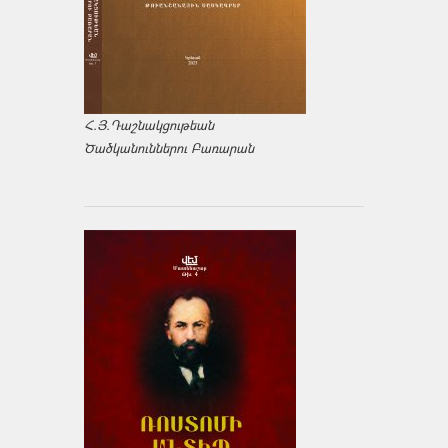
Հ.Յ.Դաշնակցութեան
Ծածկանուններու Բառարան