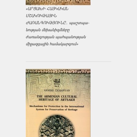
«ԱՐՑԱԽԻ ՀԱՅԿԱԿԱՆ
ՄՇԱԿՈՒԹԱՅԻՆ
ԺԱՌԱՆԳՈՒԹՅՈՒՆԸ․ պաշտպա­
նության մեխանիզմները
ժառանգության պահպանության
միջազ­գային համակարգում»