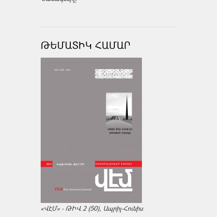
ԹԵՄԱՏԻԿ ՀԱՄԱՐ
«ՎԷՄ» - ԹԻՎ 2 (50), Ապրիլ-Հունիս