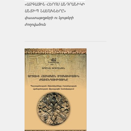
«ԱԶԳԱՅԻՆ ՀԵՐՈՍ ԱՆԴՐԱՆԻԿԻ
ԱՆՏԻՊ ՆԱՄԱԿՆԵՐԸ»
փաստաթղթերի ու նյութերի
ժողովածուն