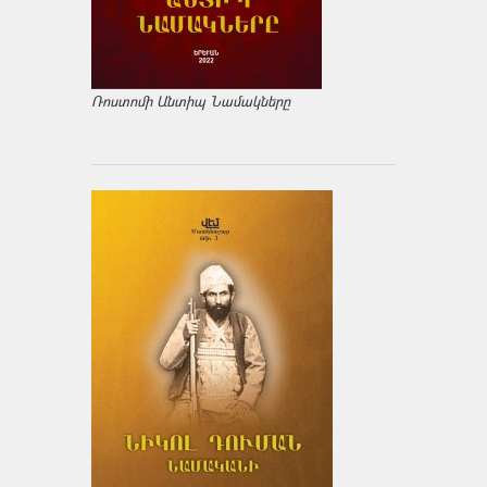
Ռոստոմի Անտիպ Նամակները