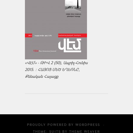
«ՎԷՄ» - ԹԻՎ 2 (50), Ապրիլ-Հունիս
2015. : ՀԱՅՈՑ ՄԵԾ ԵՂԵՌՆԸ,
Քննական Հայացք
PROUDLY POWERED BY
WORDPRESS
·
THEME: SUITS BY
THEME WEAVER