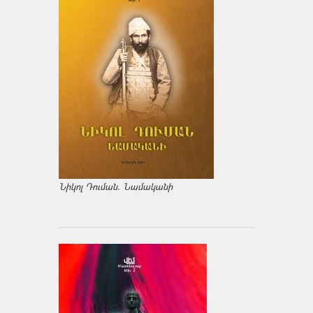
Նիկոլ Դուման. Նամականի