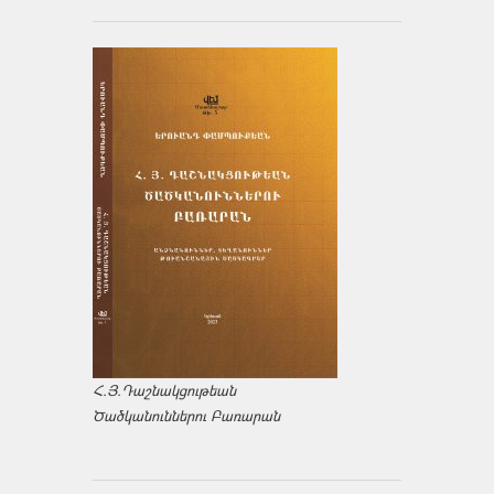
Հ.Յ.Դաշնակցութեան
Ծածկանուններու Բառարան