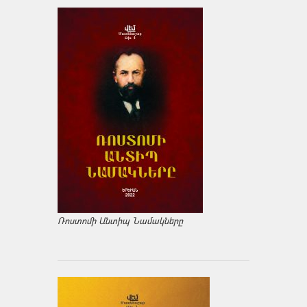
Ռոստոմի Անտիպ Նամակները