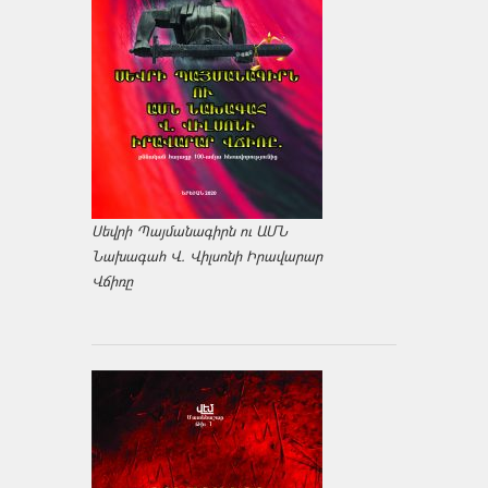
Սեվրի Պայմանագիրն ու ԱՄՆ
Նախագահ Վ. Վիլսոնի Իրավարար
Վճիռը