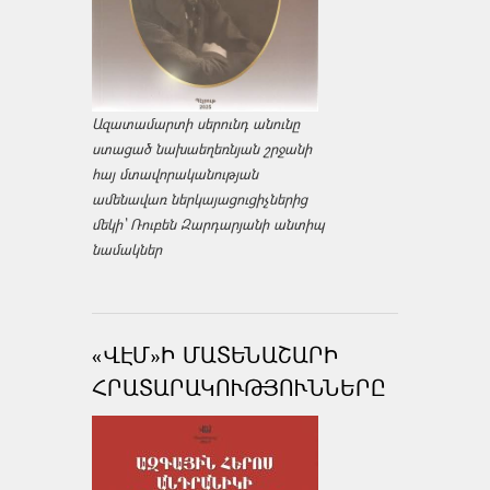
Ազատամարտի սերունդ անունը
ստացած նախաեղեռնյան շրջանի
հայ մտավորականության
ամենավառ ներկայացուցիչներից
մեկի՝ Ռուբեն Զարդարյանի անտիպ
նամակներ
«ՎԷՄ»Ի ՄԱՏԵՆԱՇԱՐԻ
ՀՐԱՏԱՐԱԿՈՒԹՅՈՒՆՆԵՐԸ