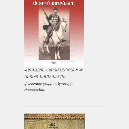
«ԱԶԳԱՅԻՆ ՀԵՐՈՍ ԱՆԴՐԱՆԻԿԻ
ԱՆՏԻՊ ՆԱՄԱԿՆԵՐԸ»
փաստաթղթերի ու նյութերի
ժողովածուն