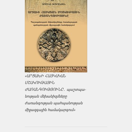
«ԱՐՑԱԽԻ ՀԱՅԿԱԿԱՆ
ՄՇԱԿՈՒԹԱՅԻՆ
ԺԱՌԱՆԳՈՒԹՅՈՒՆԸ․ պաշտպա­
նության մեխանիզմները
ժառանգության պահպանության
միջազ­գային համակարգում»