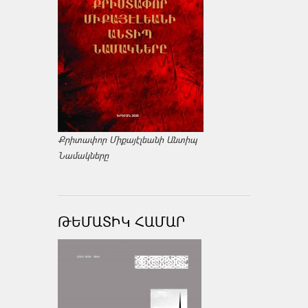
Քրիտափոր Միքայէլեանի Անտիպ
Նամակները
ԹԵՄԱՏԻԿ ՀԱՄԱՐ