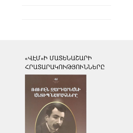
«ՎԷՄ»Ի ՄԱՏԵՆԱՇԱՐԻ
ՀՐԱՏԱՐԱԿՈՒԹՅՈՒՆՆԵՐԸ