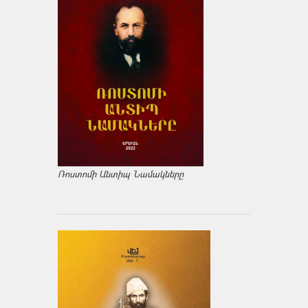
Ռոստոմի Անտիպ Նամակները