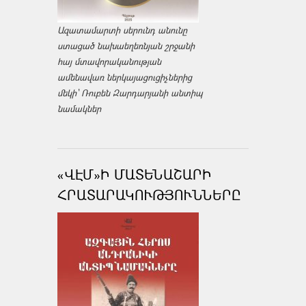
Ազատամարտի սերունդ անունը
ստացած նախաեղեռնյան շրջանի
հայ մտավորականության
ամենավառ ներկայացուցիչներից
մեկի՝ Ռուբեն Զարդարյանի անտիպ
նամակներ
«ՎԷՄ»Ի ՄԱՏԵՆԱՇԱՐԻ
ՀՐԱՏԱՐԱԿՈՒԹՅՈՒՆՆԵՐԸ