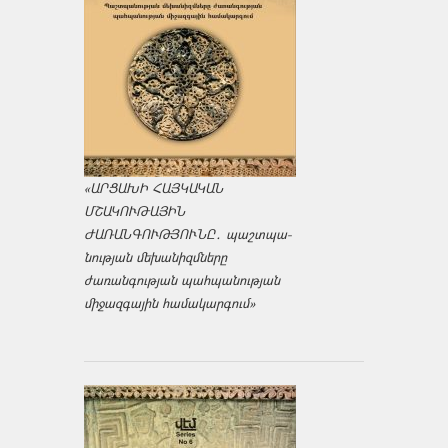
«ԱՐՑԱԽԻ ՀԱՅԿԱԿԱՆ
ՄՇԱԿՈՒԹԱՅԻՆ
ԺԱՌԱՆԳՈՒԹՅՈՒՆԸ․ պաշտպա­
նության մեխանիզմները
ժառանգության պահպանության
միջազ­գային համակարգում»