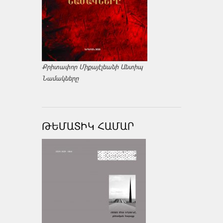
Քրիտափոր Միքայէլեանի Անտիպ
Նամակները
ԹԵՄԱՏԻԿ ՀԱՄԱՐ