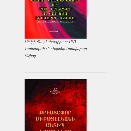
Սեվրի Պայմանագիրն ու ԱՄՆ
Նախագահ Վ. Վիլսոնի Իրավարար
Վճիռը