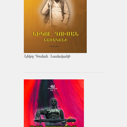
Նիկոլ Դուման. Նամականի