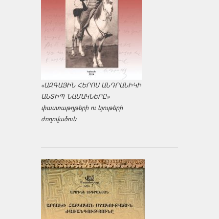
«ԱԶԳԱՅԻՆ ՀԵՐՈՍ ԱՆԴՐԱՆԻԿԻ
ԱՆՏԻՊ ՆԱՄԱԿՆԵՐԸ»
փաստաթղթերի ու նյութերի
ժողովածուն