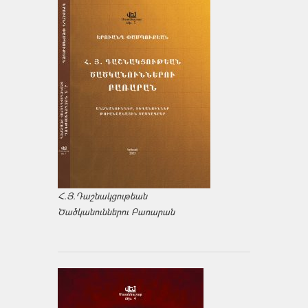
Հ.Յ.Դաշնակցութեան
Ծածկանուններու Բառարան