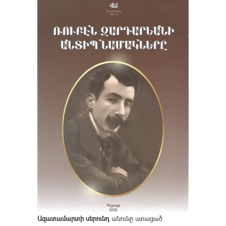
Ազատամարտի սերունդ
անունը ստացած