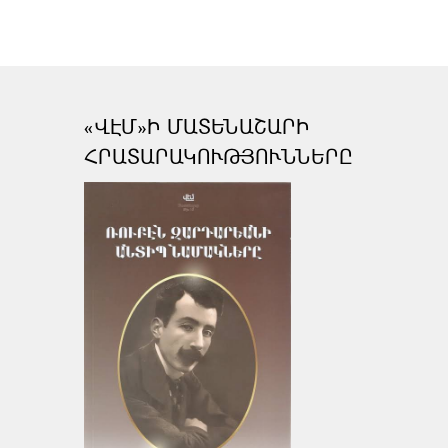
«ՎԷՄ»Ի ՄԱՏԵՆԱՇԱՐԻ
ՀՐԱՏԱՐԱԿՈՒԹՅՈՒՆՆԵՐԸ