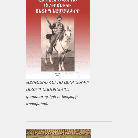
«ԱԶԳԱՅԻՆ ՀԵՐՈՍ ԱՆԴՐԱՆԻԿԻ
ԱՆՏԻՊ ՆԱՄԱԿՆԵՐԸ»
փաստաթղթերի ու նյութերի
ժողովածուն