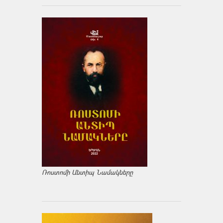
Ռոստոմի Անտիպ Նամակները