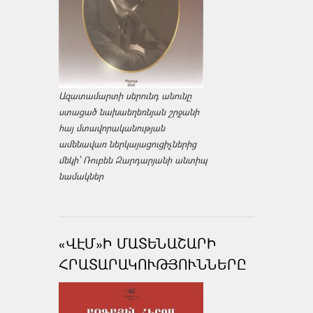
Ազատամարտի սերունդ անունը
ստացած նախաեղեռնյան շրջանի
հայ մտավորականության
ամենավառ ներկայացուցիչներից
մեկի՝ Ռուբեն Զարդարյանի անտիպ
նամակներ
«ՎԷՄ»Ի ՄԱՏԵՆԱՇԱՐԻ
ՀՐԱՏԱՐԱԿՈՒԹՅՈՒՆՆԵՐԸ