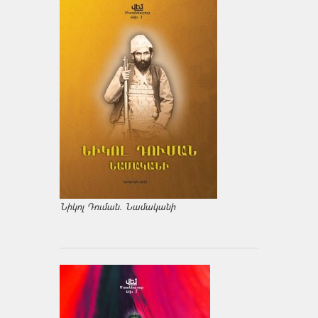
Նիկոլ Դուման. Նամականի