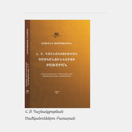
Հ.Յ.Դաշնակցութեան
Ծածկանուններու Բառարան