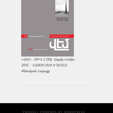
«ՎԷՄ» - ԹԻՎ 2 (50), Ապրիլ-Հունիս
2015. : ՀԱՅՈՑ ՄԵԾ ԵՂԵՌՆԸ,
Քննական Հայացք
PROUDLY POWERED BY
WORDPRESS
·