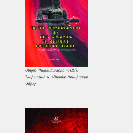
Սեվրի Պայմանագիրն ու ԱՄՆ
Նախագահ Վ. Վիլսոնի Իրավարար
Վճիռը