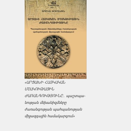
«ԱՐՑԱԽԻ ՀԱՅԿԱԿԱՆ
ՄՇԱԿՈՒԹԱՅԻՆ
ԺԱՌԱՆԳՈՒԹՅՈՒՆԸ․ պաշտպա­
նության մեխանիզմները
ժառանգության պահպանության
միջազ­գային համակարգում»