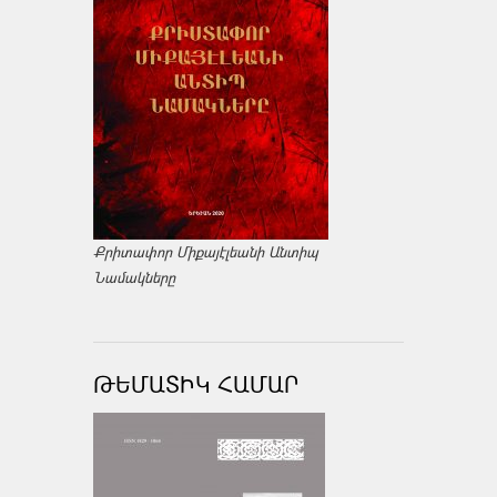
Քրիտափոր Միքայէլեանի Անտիպ
Նամակները
ԹԵՄԱՏԻԿ ՀԱՄԱՐ