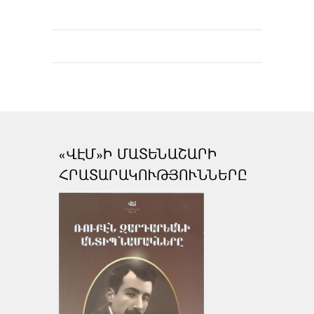
«ՎԷՄ»Ի ՄԱՏԵՆԱՇԱՐԻ
ՀՐԱՏԱՐԱԿՈՒԹՅՈՒՆՆԵՐԸ