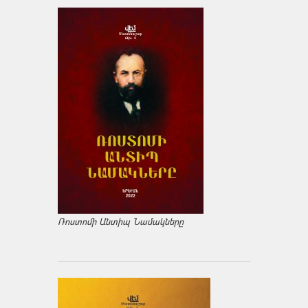
Ռոստոմի Անտիպ Նամակները