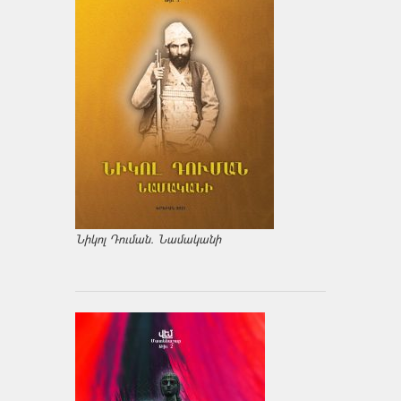
Նիկոլ Դուման. Նամականի