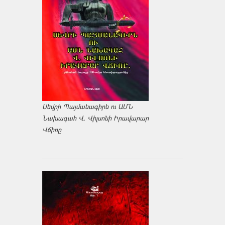
Սեվրի Պայմանագիրն ու ԱՄՆ
Նախագահ Վ. Վիլսոնի Իրավարար
Վճիռը