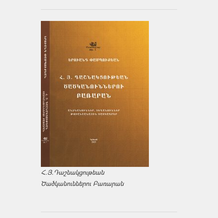
Հ.Յ.Դաշնակցութեան
Ծածկանուններու Բառարան