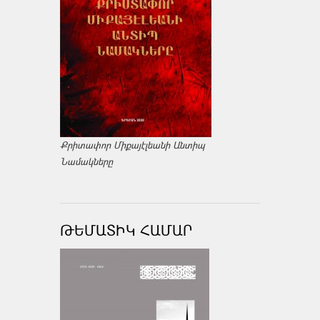
Քրիտափոր Միքայէլեանի Անտիպ
Նամակները
ԹԵՄԱՏԻԿ ՀԱՄԱՐ