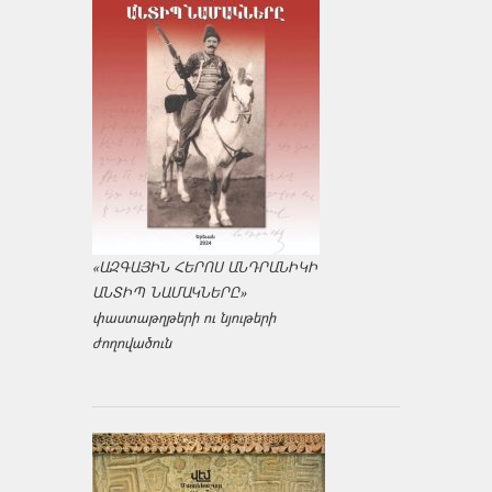
«ԱԶԳԱՅԻՆ ՀԵՐՈՍ ԱՆԴՐԱՆԻԿԻ
ԱՆՏԻՊ ՆԱՄԱԿՆԵՐԸ»
փաստաթղթերի ու նյութերի
ժողովածուն