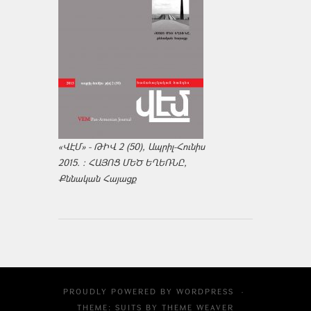
«ՎԷՄ» - ԹԻՎ 2 (50), Ապրիլ-Հունիս
2015. : ՀԱՅՈՑ ՄԵԾ ԵՂԵՌՆԸ,
Քննական Հայացք
PROUDLY POWERED BY
WORDPRESS
·
THEME: SUITS BY
THEME WEAVER