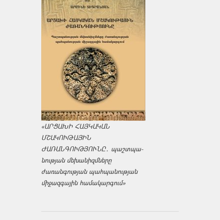
«ԱՐՑԱԽԻ ՀԱՅԿԱԿԱՆ
ՄՇԱԿՈՒԹԱՅԻՆ
ԺԱՌԱՆԳՈՒԹՅՈՒՆԸ․ պաշտպա­
նության մեխանիզմները
ժառանգության պահպանության
միջազ­գային համակարգում»