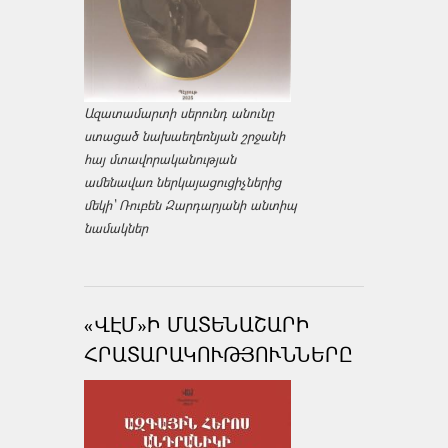
Ազատամարտի սերունդ անունը
ստացած նախաեղեռնյան շրջանի
հայ մտավորականության
ամենավառ ներկայացուցիչներից
մեկի՝ Ռուբեն Զարդարյանի անտիպ
նամակներ
«ՎԷՄ»Ի ՄԱՏԵՆԱՇԱՐԻ
ՀՐԱՏԱՐԱԿՈՒԹՅՈՒՆՆԵՐԸ