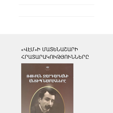
«ՎԷՄ»Ի ՄԱՏԵՆԱՇԱՐԻ
ՀՐԱՏԱՐԱԿՈՒԹՅՈՒՆՆԵՐԸ