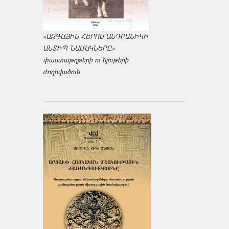
«ԱԶԳԱՅԻՆ ՀԵՐՈՍ ԱՆԴՐԱՆԻԿԻ
ԱՆՏԻՊ ՆԱՄԱԿՆԵՐԸ»
փաստաթղթերի ու նյութերի
ժողովածուն