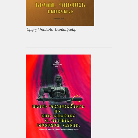
Նիկոլ Դուման. Նամականի