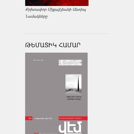
Քրիտափոր Միքայէլեանի Անտիպ
Նամակները
ԹԵՄԱՏԻԿ ՀԱՄԱՐ