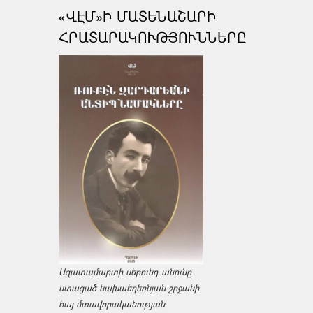
«ՎԷՄ»Ի ՄԱՏԵՆԱՇԱՐԻ
ՀՐԱՏԱՐԱԿՈՒԹՅՈՒՆՆԵՐԸ
Ազատամարտի սերունդ անունը
ստացած նախաեղեռնյան շրջանի
հայ մտավորականության