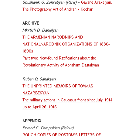
Shushanik G. Zohrabyan (Paris)
–
Gayane Arakelyan,
The Photography Art of Andranik Kochar
ARCHIVE
Mkrtich D. Danielyan
THE ARMENIAN NARODNIKS AND
NATIONALNARODNIK ORGANIZATIONS OF 1880-
1890s
Part two: New-found Ratifications about the
Revolutionary Activity of Abraham Dastakyan
Ruben O. Sahakyan
THE UNPRINTED MEMOIRS OF TOVMAS
NAZARBEKYAN
The military actions in Caucasus front since July, 1914
up to April 26, 1916
APPENDIX
Ervand G. Pampukian (Beirut)
ROUGH COPIES OF ROSTOM’S LETTERS OF