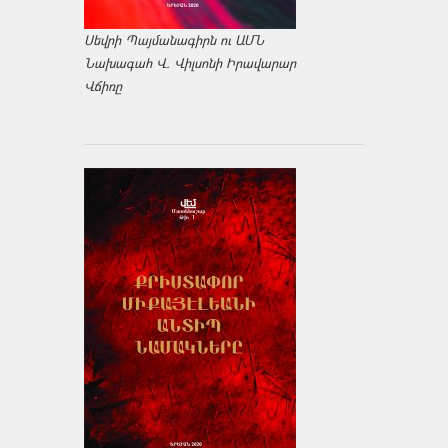
Սեվրի Պայմանագիրն ու ԱՄՆ
Նախագահ Վ. Վիլսոնի Իրավարար
Վճիռը