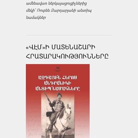
ամենավառ ներկայացուցիչներից
մեկի՝ Ռուբեն Զարդարյանի անտիպ
նամակներ
«ՎԷՄ»Ի ՄԱՏԵՆԱՇԱՐԻ
ՀՐԱՏԱՐԱԿՈՒԹՅՈՒՆՆԵՐԸ