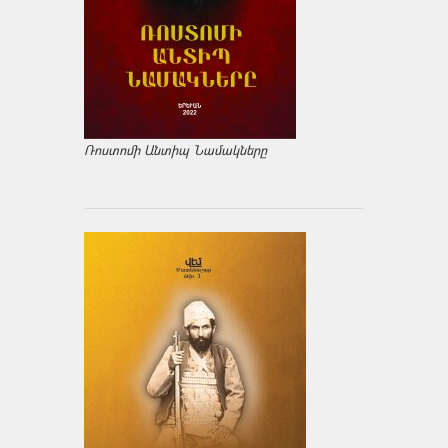
Ռոստոմի Անտիպ Նամակները