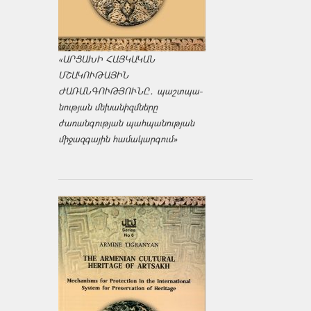
«ԱՐՑԱԽԻ ՀԱՅԿԱԿԱՆ
ՄՇԱԿՈՒԹԱՅԻՆ
ԺԱՌԱՆԳՈՒԹՅՈՒՆԸ․ պաշտպա­
նության մեխանիզմները
ժառանգության պահպանության
միջազ­գային համակարգում»