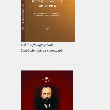
Հ.Յ.Դաշնակցութեան
Ծածկանուններու Բառարան