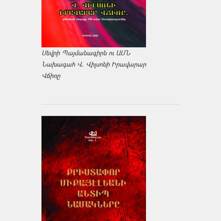
Սեվրի Պայմանագիրն ու ԱՄՆ
Նախագահ Վ. Վիլսոնի Իրավարար
Վճիռը