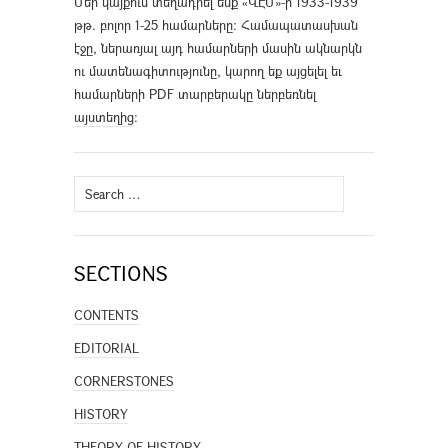
Մեր կայքում տեղադրել ենք «ՎԷՄ»-ի 1933-1939
թթ. բոլոր 1-25 համարները։ Համապատասխան
էջը, ներառյալ այդ համարների մասին ակնարկն
ու մատենագիտությունը, կարող եք այցելել եւ
համարների PDF տարբերակը ներբեռնել
այստեղից
։
Search
for:
SECTIONS
CONTENTS
EDITORIAL
CORNERSTONES
HISTORY
THEORY OF HISTORY