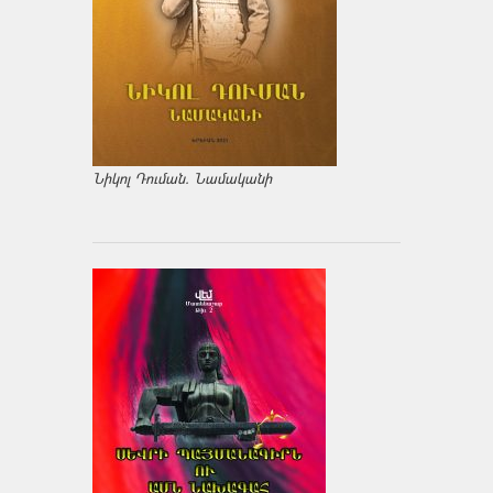
Նիկոլ Դուման. Նամականի