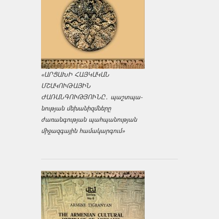
«ԱՐՑԱԽԻ ՀԱՅԿԱԿԱՆ
ՄՇԱԿՈՒԹԱՅԻՆ
ԺԱՌԱՆԳՈՒԹՅՈՒՆԸ․ պաշտպա­
նության մեխանիզմները
ժառանգության պահպանության
միջազ­գային համակարգում»