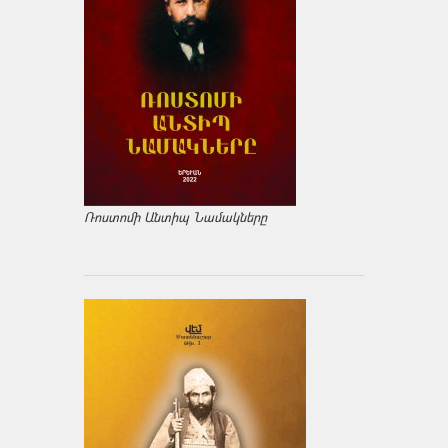
Ռոստոմի Անտիպ Նամակները