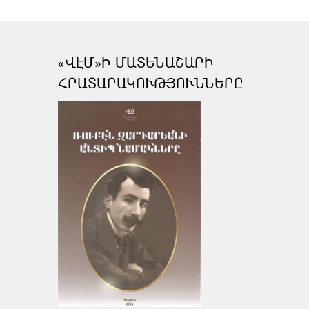
«ՎԷՄ»Ի ՄԱՏԵՆԱՇԱՐԻ
ՀՐԱՏԱՐԱԿՈՒԹՅՈՒՆՆԵՐԸ