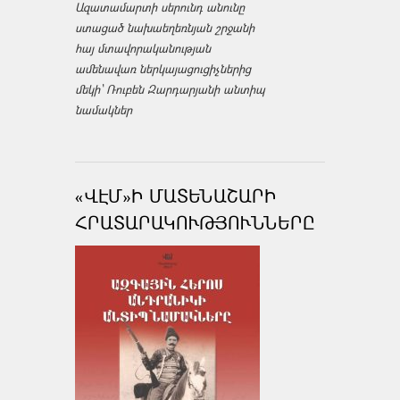
Ազատամարտի սերունդ անունը
ստացած նախաեղեռնյան շրջանի
հայ մտավորականության
ամենավառ ներկայացուցիչներից
մեկի՝ Ռուբեն Զարդարյանի անտիպ
նամակներ
«ՎԷՄ»Ի ՄԱՏԵՆԱՇԱՐԻ
ՀՐԱՏԱՐԱԿՈՒԹՅՈՒՆՆԵՐԸ