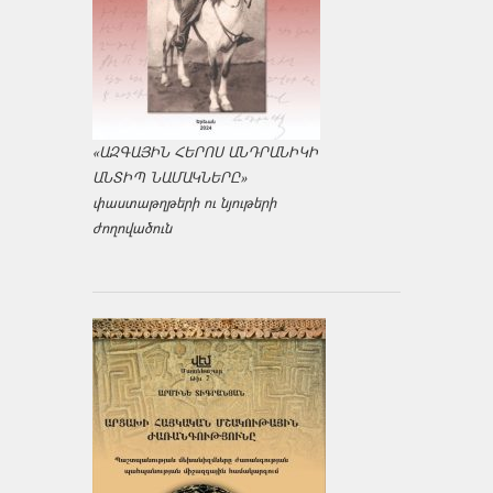
«ԱԶԳԱՅԻՆ ՀԵՐՈՍ ԱՆԴՐԱՆԻԿԻ
ԱՆՏԻՊ ՆԱՄԱԿՆԵՐԸ»
փաստաթղթերի ու նյութերի
ժողովածուն