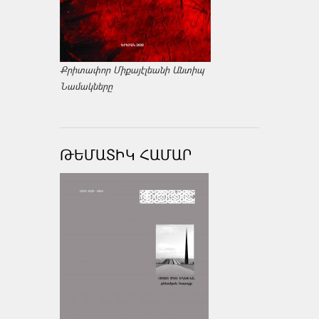
Քրիտափոր Միքայէլեանի Անտիպ
Նամակները
ԹԵՄԱՏԻԿ ՀԱՄԱՐ