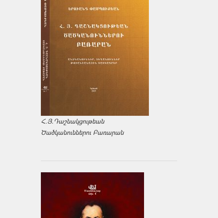
Հ.Յ.Դաշնակցութեան
Ծածկանուններու Բառարան