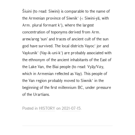
Šiuini (to read: Siwini) is comparable to the name of
the Armenian province of Siwnik‘ (< Siwini-yā, with
Arm. plural formant k‘), where the largest
concentration of toponyms derived from Arm.
arew/areg ‘sun’ and traces of ancient cult of the sun
god have survived. The local districts Vayoc‘ jor and
Vaykunik‘ (Vay-ik-uni-k‘) are probably associated with
the ethnonym of the ancient inhabitants of the East of
the Lake Van, the Biai people (to read: Vyāy/Vǣy,
which in Armenian reflected as Vay). This people of
the Van region probably moved to Siwnik‘ in the
beginning of the first millennium BC, under pressure
of the Urartians.
Posted in
HISTORY
on
2021-07-15
.