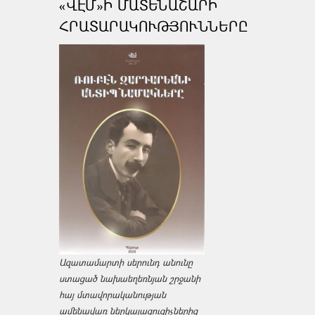
«ՎԷՄ»Ի ՄԱՏԵՆԱՇԱՐԻ
ՀՐԱՏԱՐԱԿՈՒԹՅՈՒՆՆԵՐԸ
Ազատամարտի սերունդ անունը
ստացած նախաեղեռնյան շրջանի
հայ մտավորականության
ամենավառ ներկայացուցիչներից