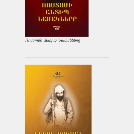
Ռոստոմի Անտիպ Նամակները