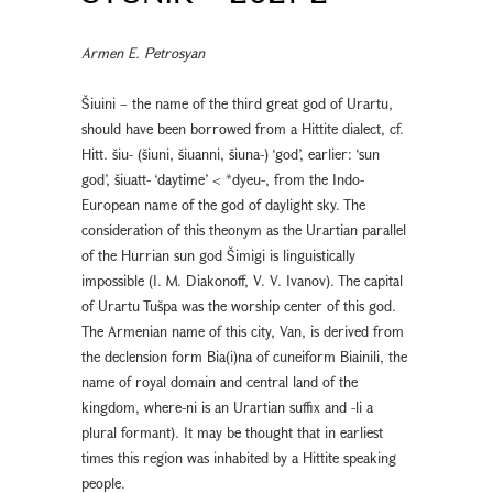
Armen E. Petrosyan
Šiuini – the name of the third great god of Urartu,
should have been borrowed from a Hittite dialect, cf.
Hitt. šiu- (šiuni, šiuanni, šiuna-) ‘god’, earlier: ‘sun
god’, šiuatt- ‘daytime’ < *dyeu-, from the Indo-
European name of the god of daylight sky. The
consideration of this theonym as the Urartian parallel
of the Hurrian sun god Šimigi is linguistically
impossible (I. M. Diakonoff, V. V. Ivanov). The capital
of Urartu Tušpa was the worship center of this god.
The Armenian name of this city, Van, is derived from
the declension form Bia(i)na of cuneiform Biainili, the
name of royal domain and central land of the
kingdom, where-ni is an Urartian suffix and -li a
plural formant). It may be thought that in earliest
times this region was inhabited by a Hittite speaking
people.