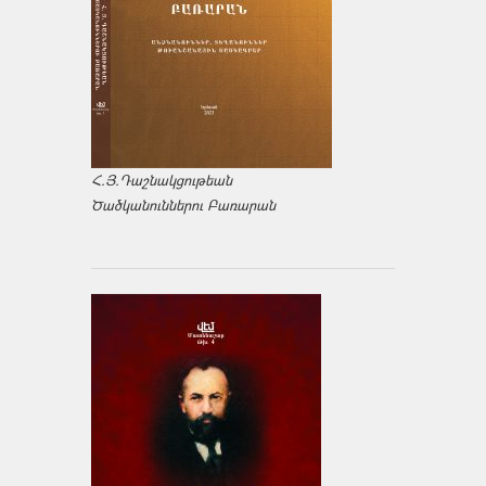
Հ.Յ.Դաշնակցութեան
Ծածկանուններու Բառարան