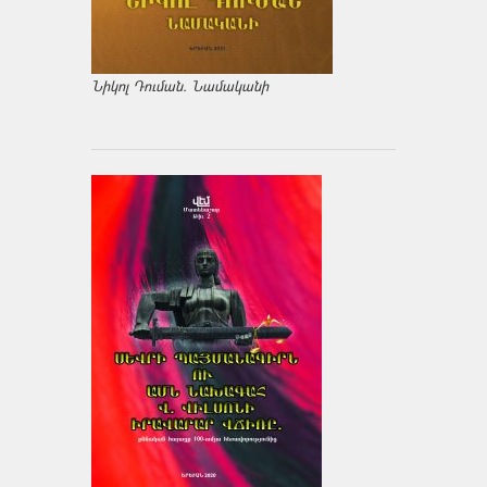
Նիկոլ Դուման. Նամականի