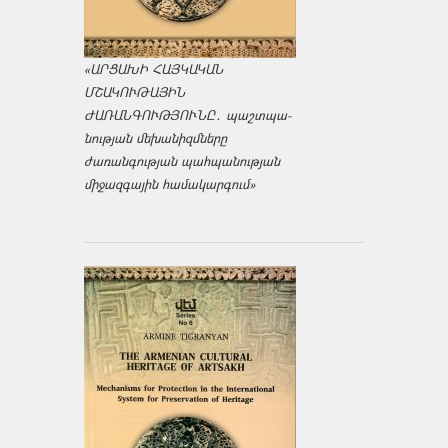
«ԱՐՑԱԽԻ ՀԱՅԿԱԿԱՆ
ՄՇԱԿՈՒԹԱՅԻՆ
ԺԱՌԱՆԳՈՒԹՅՈՒՆԸ․ պաշտպա­
նության մեխանիզմները
ժառանգության պահպանության
միջազ­գային համակարգում»