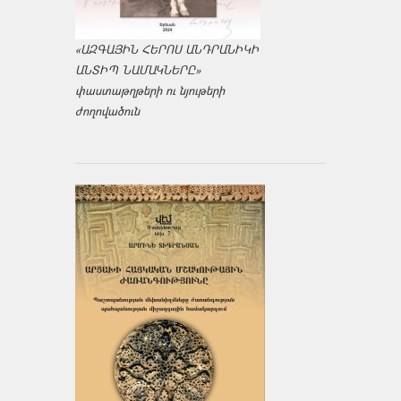
«ԱԶԳԱՅԻՆ ՀԵՐՈՍ ԱՆԴՐԱՆԻԿԻ
ԱՆՏԻՊ ՆԱՄԱԿՆԵՐԸ»
փաստաթղթերի ու նյութերի
ժողովածուն