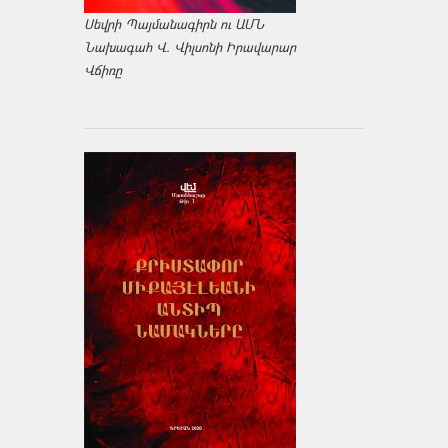
Սեվրի Պայմանագիրն ու ԱՄՆ
Նախագահ Վ. Վիլսոնի Իրավարար
Վճիռը