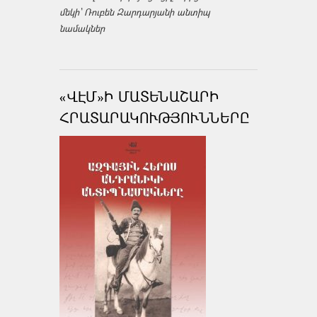
մեկի՝ Ռուբեն Զարդարյանի անտիպ
նամակներ
«ՎԷՄ»Ի ՄԱՏԵՆԱՇԱՐԻ
ՀՐԱՏԱՐԱԿՈՒԹՅՈՒՆՆԵՐԸ