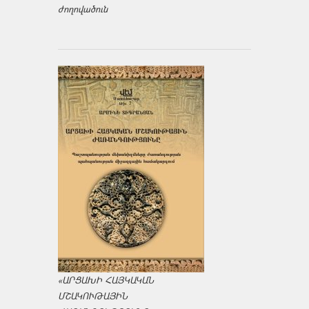
ժողովածուն
«ԱՐՑԱԽԻ ՀԱՅԿԱԿԱՆ
ՄՇԱԿՈՒԹԱՅԻՆ