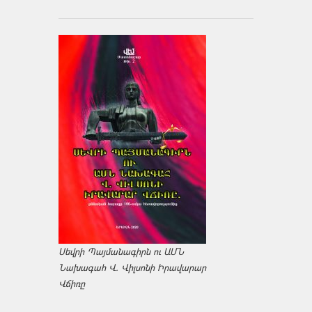
Սեվրի Պայմանագիրն ու ԱՄՆ
Նախագահ Վ. Վիլսոնի Իրավարար
Վճիռը