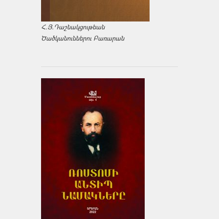
Հ.Յ.Դաշնակցութեան
Ծածկանուններու Բառարան