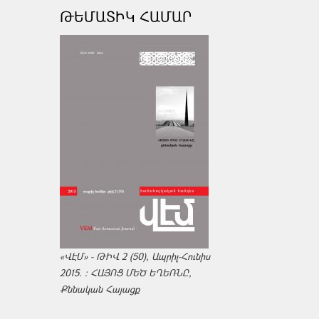
ԹԵՄԱՏԻԿ ՀԱՄԱՐ
«ՎԷՄ» - ԹԻՎ 2 (50), Ապրիլ-Հունիս
2015. : ՀԱՅՈՑ ՄԵԾ ԵՂԵՌՆԸ,
Քննական Հայացք