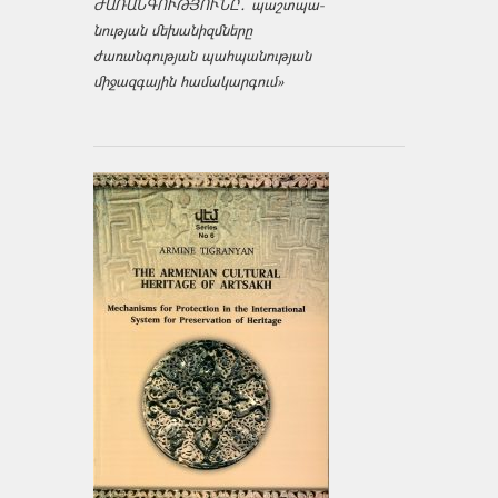
ԺԱՌԱՆԳՈՒԹՅՈՒՆԸ․ պաշտպա­
նության մեխանիզմները
ժառանգության պահպանության
միջազ­գային համակարգում»