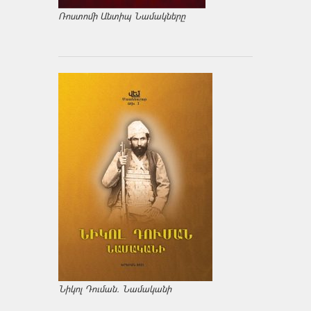
Ռոստոմի Անտիպ Նամակները
Նիկոլ Դուման. Նամականի