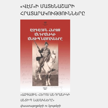
«ՎԷՄ»Ի ՄԱՏԵՆԱՇԱՐԻ
ՀՐԱՏԱՐԱԿՈՒԹՅՈՒՆՆԵՐԸ
«ԱԶԳԱՅԻՆ ՀԵՐՈՍ ԱՆԴՐԱՆԻԿԻ
ԱՆՏԻՊ ՆԱՄԱԿՆԵՐԸ»
փաստաթղթերի ու նյութերի