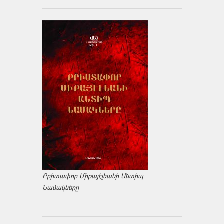
Քրիտափոր Միքայէլեանի Անտիպ
Նամակները