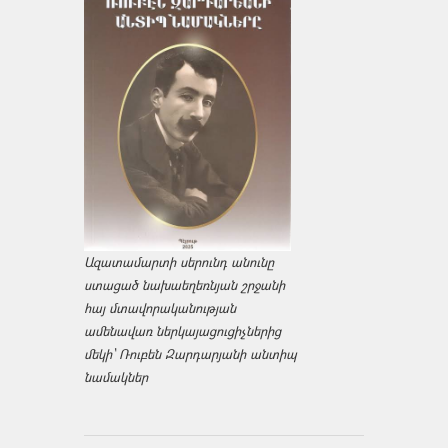
Ազատամարտի սերունդ անունը
ստացած նախաեղեռնյան շրջանի
հայ մտավորականության
ամենավառ ներկայացուցիչներից
մեկի՝ Ռուբեն Զարդարյանի անտիպ
նամակներ