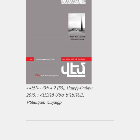
«ՎԷՄ» - ԹԻՎ 2 (50), Ապրիլ-Հունիս
2015. : ՀԱՅՈՑ ՄԵԾ ԵՂԵՌՆԸ,
Քննական Հայացք