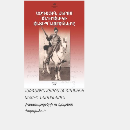
«ԱԶԳԱՅԻՆ ՀԵՐՈՍ ԱՆԴՐԱՆԻԿԻ
ԱՆՏԻՊ ՆԱՄԱԿՆԵՐԸ»
փաստաթղթերի ու նյութերի
ժողովածուն