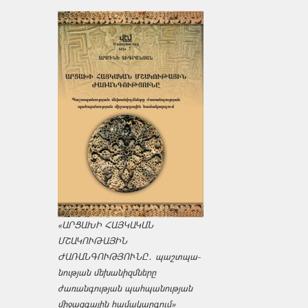
«ԱՐՑԱԽԻ ՀԱՅԿԱԿԱՆ
ՄՇԱԿՈՒԹԱՅԻՆ
ԺԱՌԱՆԳՈՒԹՅՈՒՆԸ․ պաշտպա­
նության մեխանիզմները
ժառանգության պահպանության
միջազ­գային համակարգում»