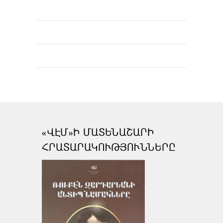
«ՎԷՄ»Ի ՄԱՏԵՆԱՇԱՐԻ
ՀՐԱՏԱՐԱԿՈՒԹՅՈՒՆՆԵՐԸ