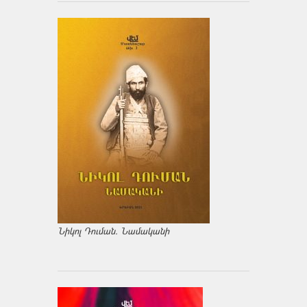
Նիկոլ Դուման. Նամականի