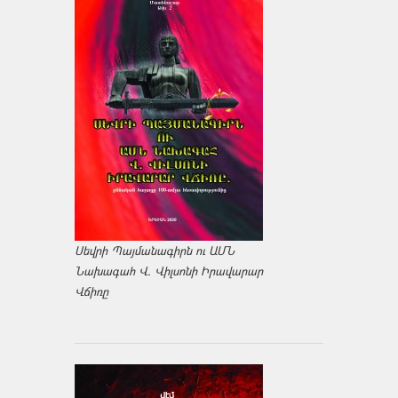
Սեվրի Պայմանագիրն ու ԱՄՆ
Նախագահ Վ. Վիլսոնի Իրավարար
Վճիռը