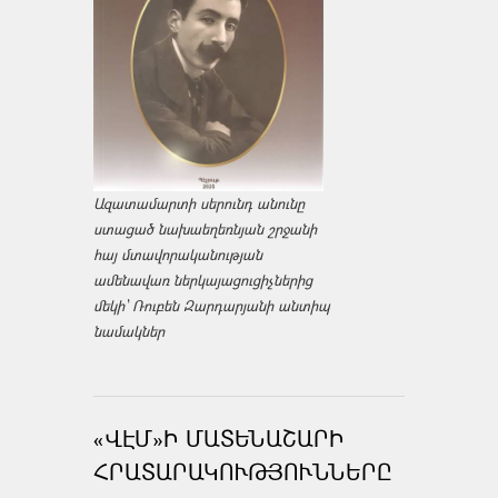
Ազատամարտի սերունդ անունը
ստացած նախաեղեռնյան շրջանի
հայ մտավորականության
ամենավառ ներկայացուցիչներից
մեկի՝ Ռուբեն Զարդարյանի անտիպ
նամակներ
«ՎԷՄ»Ի ՄԱՏԵՆԱՇԱՐԻ
ՀՐԱՏԱՐԱԿՈՒԹՅՈՒՆՆԵՐԸ