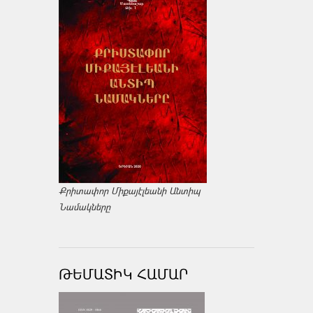
Քրիտափոր Միքայէլեանի Անտիպ
Նամակները
ԹԵՄԱՏԻԿ ՀԱՄԱՐ