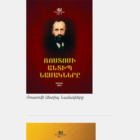
Ռոստոմի Անտիպ Նամակները