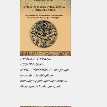
«ԱՐՑԱԽԻ ՀԱՅԿԱԿԱՆ
ՄՇԱԿՈՒԹԱՅԻՆ
ԺԱՌԱՆԳՈՒԹՅՈՒՆԸ․ պաշտպա­
նության մեխանիզմները
ժառանգության պահպանության
միջազ­գային համակարգում»