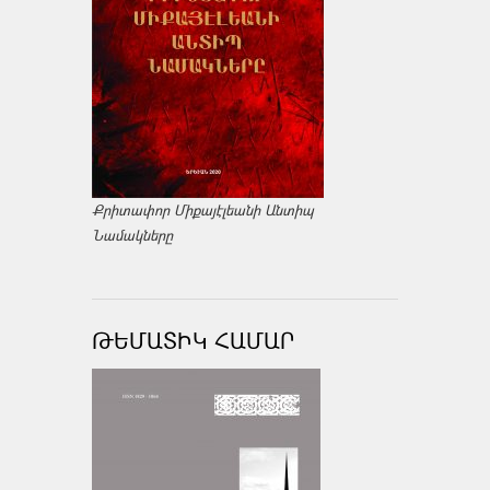
Քրիտափոր Միքայէլեանի Անտիպ
Նամակները
ԹԵՄԱՏԻԿ ՀԱՄԱՐ