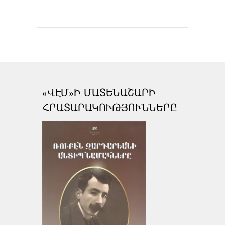
«ՎԷՄ»Ի ՄԱՏԵՆԱՇԱՐԻ
ՀՐԱՏԱՐԱԿՈՒԹՅՈՒՆՆԵՐԸ