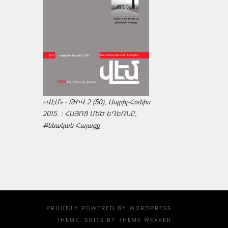
«ՎԷՄ» - ԹԻՎ 2 (50), Ապրիլ-Հունիս
2015. : ՀԱՅՈՑ ՄԵԾ ԵՂԵՌՆԸ,
Քննական Հայացք
PROUDLY POWERED BY
WORDPRESS
·
THEME: SUITS BY
THEME WEAVER