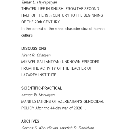
Tamar L. Hayrapetyan
THEATER LIFE IN SHUSHI FROM THE SECOND
HALF OF THE 19th CENTURY TO THE BEGINNING
OF THE 20th CENTURY
In the context of the ethnic characteristics of human
culture
DISCUSSIONS
Hrant R. Ohanyan
MIKAYEL SALLANTYAN: UNKNOWN EPISODES
FROM THE ACTIVITY OF THE TEACHER OF
LAZAREV INSTITUTE
SCIENTIFIC-PRACTICAL
Armen Ts. Marukyan
MANIFESTATIONS OF AZERBAIJAN’S GENOCIDAL
POLICY After the 44-day war of 2020…
ARCHIVES
Gevorg S. Khoudinyan, Mkrtich D. Danielyan