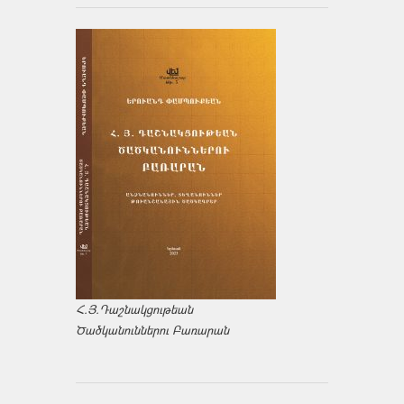
Հ.Յ.Դաշնակցութեան
Ծածկանուններու Բառարան