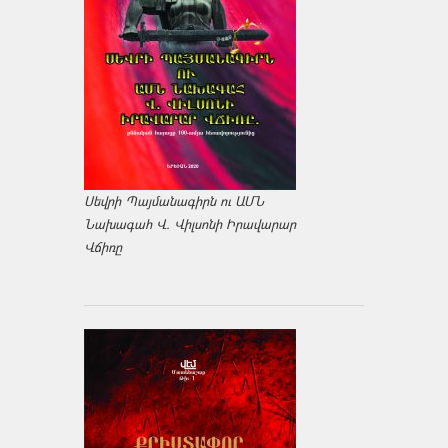
Սեվրի Պայմանագիրն ու ԱՄՆ
Նախագահ Վ. Վիլսոնի Իրավարար
Վճիռը