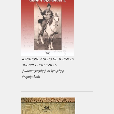
«ԱԶԳԱՅԻՆ ՀԵՐՈՍ ԱՆԴՐԱՆԻԿԻ
ԱՆՏԻՊ ՆԱՄԱԿՆԵՐԸ»
փաստաթղթերի ու նյութերի
ժողովածուն