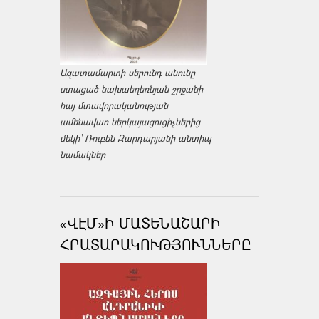
Ազատամարտի սերունդ անունը
ստացած նախաեղեռնյան շրջանի
հայ մտավորականության
ամենավառ ներկայացուցիչներից
մեկի՝ Ռուբեն Զարդարյանի անտիպ
նամակներ
«ՎԷՄ»Ի ՄԱՏԵՆԱՇԱՐԻ
ՀՐԱՏԱՐԱԿՈՒԹՅՈՒՆՆԵՐԸ