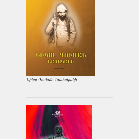
Նիկոլ Դուման. Նամականի