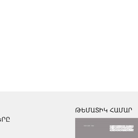
ԹԵՄԱՏԻԿ ՀԱՄԱՐ
ԵՐԸ