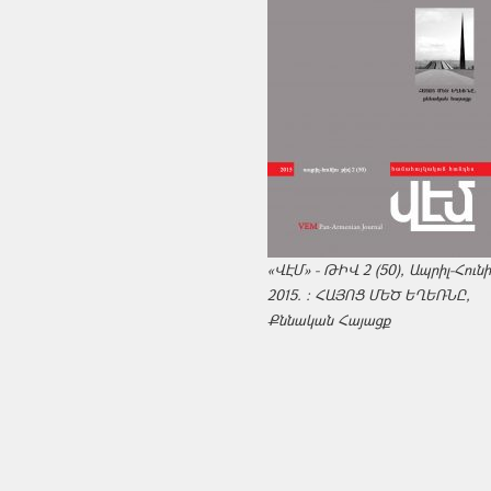
«ՎԷՄ» - ԹԻՎ 2 (50), Ապրիլ-Հուն
2015. : ՀԱՅՈՑ ՄԵԾ ԵՂԵՌՆԸ,
Քննական Հայացք