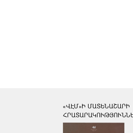
«ՎԷՄ»Ի ՄԱՏԵՆԱՇԱՐԻ
ՀՐԱՏԱՐԱԿՈՒԹՅՈՒՆՆ