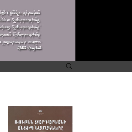
Search
for: