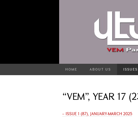
HOME
ABOUT US
ISSUES
“VEM”, YEAR 17 (2
– ISSUE 1 (87), JANUARY-MARCH 2025