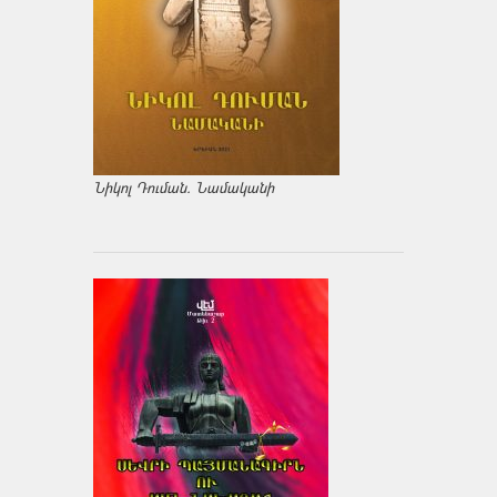
Նիկոլ Դուման. Նամականի