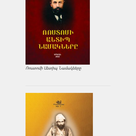
Ռոստոմի Անտիպ Նամակները