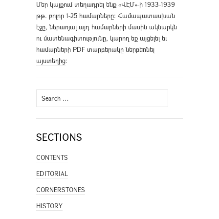
Մեր կայքում տեղադրել ենք «ՎԷՄ»-ի 1933-1939
թթ. բոլոր 1-25 համարները։ Համապատասխան
էջը, ներառյալ այդ համարների մասին ակնարկն
ու մատենագիտությունը, կարող եք այցելել եւ
համարների PDF տարբերակը ներբեռնել
այստեղից
։
Search
for:
SECTIONS
CONTENTS
EDITORIAL
CORNERSTONES
HISTORY