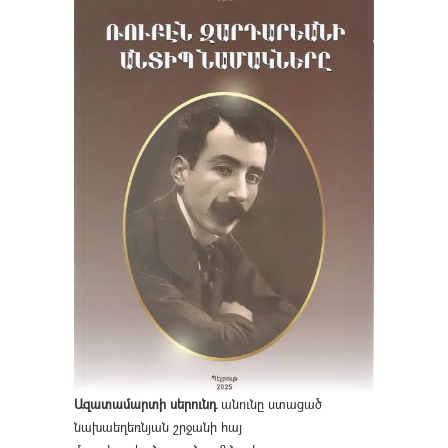
Ազատամարտի սերունդ
անունը ստացած
նախաեղեռնյան շրջանի հայ