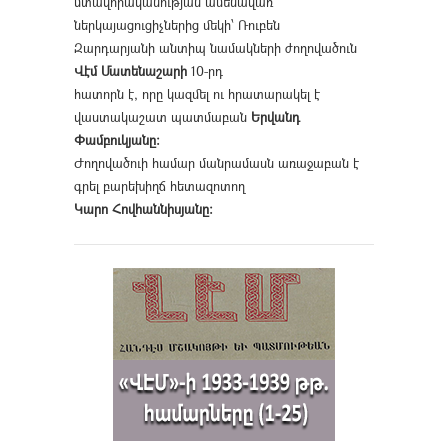
մտավորականության ամենավառ
ներկայացուցիչներից մեկի՝ Ռուբեն
Զարդարյանի անտիպ նամակների ժողովածուն
Վէմ Մատենաշարի
10-րդ
հատորն է, որը կազմել ու հրատարակել է
վաստակաշատ պատմաբան
Երվանդ
Փամբուկյանը։
Ժողովածուի համար մանրամասն առաջաբան է
գրել բարեխիղճ հետազոտող
Կարո Հովհաննիսյանը։