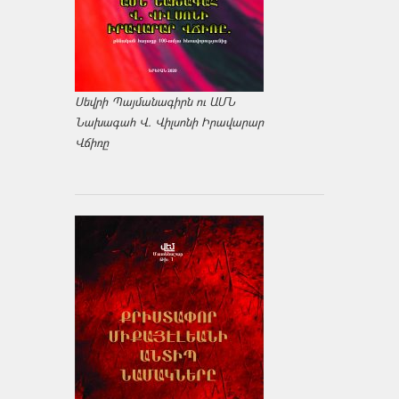
Սեվրի Պայմանագիրն ու ԱՄՆ
Նախագահ Վ. Վիլսոնի Իրավարար
Վճիռը