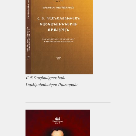
Հ.Յ.Դաշնակցութեան
Ծածկանուններու Բառարան