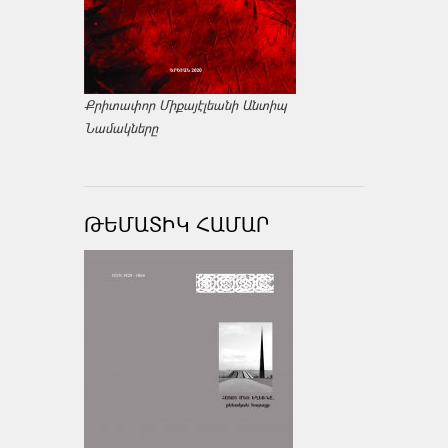
Քրիտափոր Միքայէլեանի Անտիպ
Նամակները
ԹԵՄԱՏԻԿ ՀԱՄԱՐ