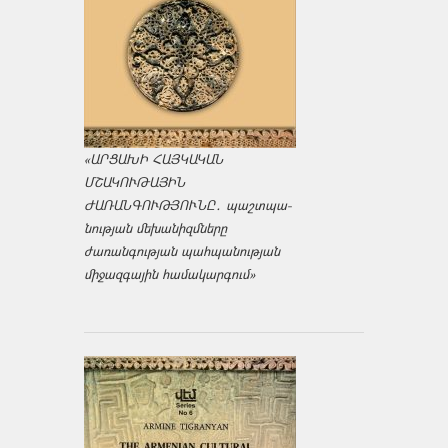
«ԱՐՑԱԽԻ ՀԱՅԿԱԿԱՆ
ՄՇԱԿՈՒԹԱՅԻՆ
ԺԱՌԱՆԳՈՒԹՅՈՒՆԸ․ պաշտպա­
նության մեխանիզմները
ժառանգության պահպանության
միջազ­գային համակարգում»