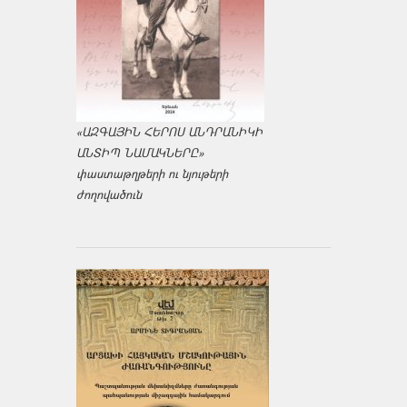
«ԱԶԳԱՅԻՆ ՀԵՐՈՍ ԱՆԴՐԱՆԻԿԻ
ԱՆՏԻՊ ՆԱՄԱԿՆԵՐԸ»
փաստաթղթերի ու նյութերի
ժողովածուն