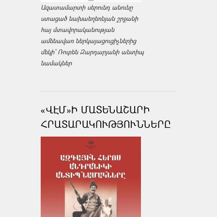
Ազատամարտի սերունդ անունը
ստացած նախաեղեռնյան շրջանի
հայ մտավորականության
ամենավառ ներկայացուցիչներից
մեկի՝ Ռուբեն Զարդարյանի անտիպ
նամակներ
«ՎԷՄ»Ի ՄԱՏԵՆԱՇԱՐԻ
ՀՐԱՏԱՐԱԿՈՒԹՅՈՒՆՆԵՐԸ