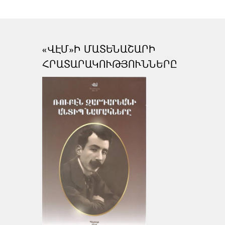
«ՎԷՄ»Ի ՄԱՏԵՆԱՇԱՐԻ
ՀՐԱՏԱՐԱԿՈՒԹՅՈՒՆՆԵՐԸ