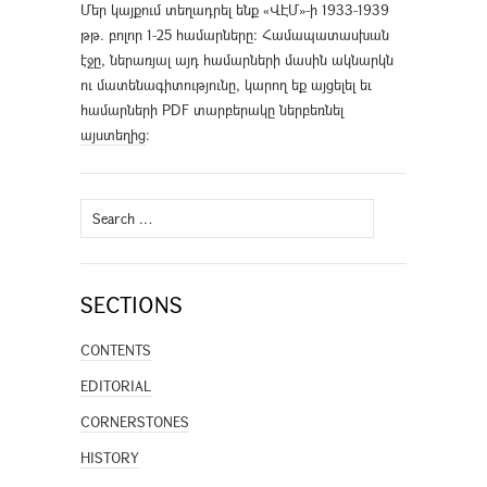
Մեր կայքում տեղադրել ենք «ՎԷՄ»-ի 1933-1939
թթ. բոլոր 1-25 համարները։ Համապատասխան
էջը, ներառյալ այդ համարների մասին ակնարկն
ու մատենագիտությունը, կարող եք այցելել եւ
համարների PDF տարբերակը ներբեռնել
այստեղից
։
Search
for:
SECTIONS
CONTENTS
EDITORIAL
CORNERSTONES
HISTORY