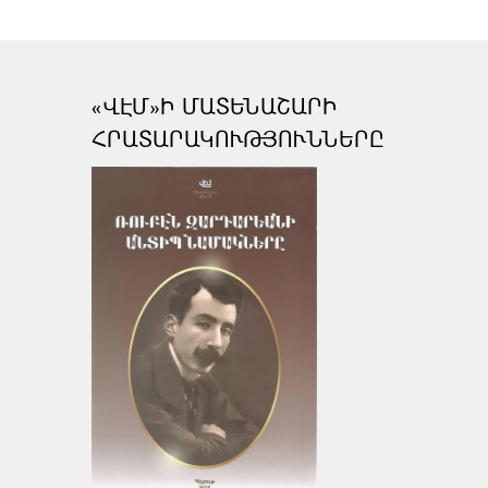
«ՎԷՄ»Ի ՄԱՏԵՆԱՇԱՐԻ
ՀՐԱՏԱՐԱԿՈՒԹՅՈՒՆՆԵՐԸ