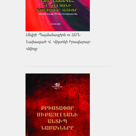
Սեվրի Պայմանագիրն ու ԱՄՆ
Նախագահ Վ. Վիլսոնի Իրավարար
Վճիռը