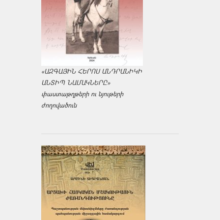
«ԱԶԳԱՅԻՆ ՀԵՐՈՍ ԱՆԴՐԱՆԻԿԻ
ԱՆՏԻՊ ՆԱՄԱԿՆԵՐԸ»
փաստաթղթերի ու նյութերի
ժողովածուն