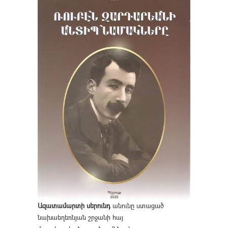
Ազատամարտի սերունդ
անունը ստացած
նախաեղեռնյան շրջանի հայ