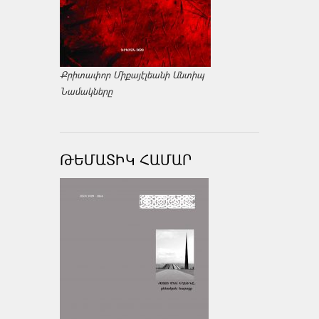
Քրիտափոր Միքայէլեանի Անտիպ
Նամակները
ԹԵՄԱՏԻԿ ՀԱՄԱՐ