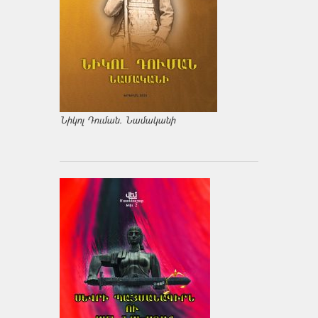
Նիկոլ Դուման. Նամականի