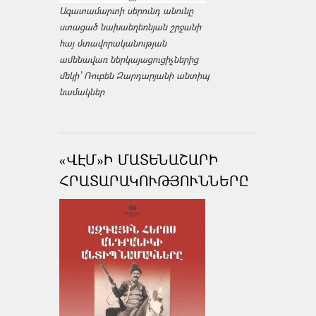
Ազատամարտի սերունդ անունը
ստացած նախաեղեռնյան շրջանի
հայ մտավորականության
ամենավառ ներկայացուցիչներից
մեկի՝ Ռուբեն Զարդարյանի անտիպ
նամակներ
«ՎԷՄ»Ի ՄԱՏԵՆԱՇԱՐԻ
ՀՐԱՏԱՐԱԿՈՒԹՅՈՒՆՆԵՐԸ