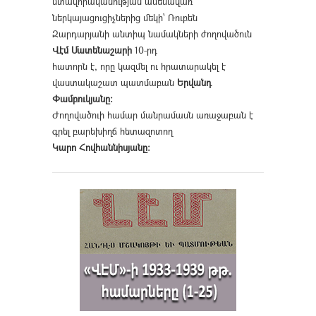
մտավորականության ամենավառ
ներկայացուցիչներից մեկի՝ Ռուբեն
Զարդարյանի անտիպ նամակների ժողովածուն
Վէմ Մատենաշարի
10-րդ
հատորն է, որը կազմել ու հրատարակել է
վաստակաշատ պատմաբան
Երվանդ
Փամբուկյանը։
Ժողովածուի համար մանրամասն առաջաբան է
գրել բարեխիղճ հետազոտող
Կարո Հովհաննիսյանը։