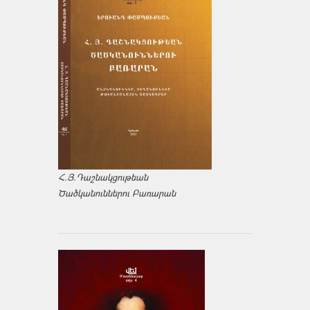
Հ.Յ.Դաշնակցութեան
Ծածկանուններու Բառարան