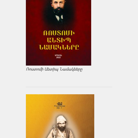
Ռոստոմի Անտիպ Նամակները