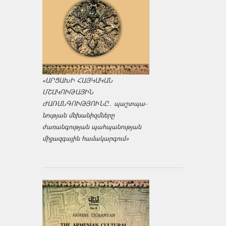
«ԱՐՑԱԽԻ ՀԱՅԿԱԿԱՆ
ՄՇԱԿՈՒԹԱՅԻՆ
ԺԱՌԱՆԳՈՒԹՅՈՒՆԸ․ պաշտպա­
նության մեխանիզմները
ժառանգության պահպանության
միջազ­գային համակարգում»