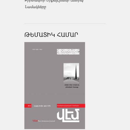
Նամակները
ԹԵՄԱՏԻԿ ՀԱՄԱՐ