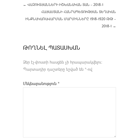
←
ՎԱՉՈՒՏՅԱՆՆԵՐԻ ԻՇԽԱՆԱԿԱՆ ՏԱՆ – 2018-1
ՀԱՅԱՍՏԱՆԻ ՀԱՆՐԱՊԵՏՈՒԹՅԱՆ ՏԵՂԱԿԱՆ
ԻՆՔՆԱԿԱՌԱՎԱՐՄԱՆ ՄԱՐՄԻՆՆԵՐԸ 1918-1920 ԹԹ –
2018-1
→
ԹՈՂՆԵԼ ՊԱՏԱՍԽԱՆ
Ձեր էլ-փոստի հասցեն չի հրապարակվելու։
Պարտադիր դաշտերը նշված են
*
-ով
Մեկնաբանություն
*