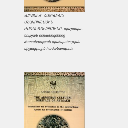
«ԱՐՑԱԽԻ ՀԱՅԿԱԿԱՆ
ՄՇԱԿՈՒԹԱՅԻՆ
ԺԱՌԱՆԳՈՒԹՅՈՒՆԸ․ պաշտպա­
նության մեխանիզմները
ժառանգության պահպանության
միջազ­գային համակարգում»