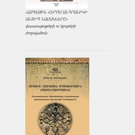
«ԱԶԳԱՅԻՆ ՀԵՐՈՍ ԱՆԴՐԱՆԻԿԻ
ԱՆՏԻՊ ՆԱՄԱԿՆԵՐԸ»
փաստաթղթերի ու նյութերի
ժողովածուն