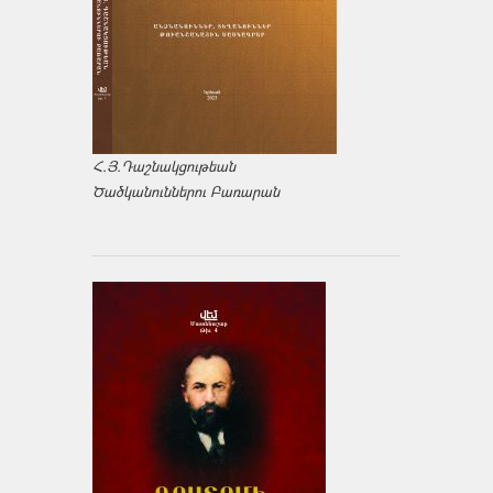
Հ.Յ.Դաշնակցութեան
Ծածկանուններու Բառարան