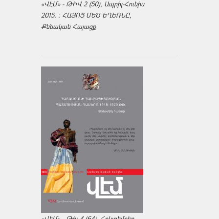
«ՎԷՄ» - ԹԻՎ 2 (50), Ապրիլ-Հունիս
2015. : ՀԱՅՈՑ ՄԵԾ ԵՂԵՌՆԸ,
Քննական Հայացք
«ՎԷՄ» - Թիւ 4 (64). Հոկտեմբեր-