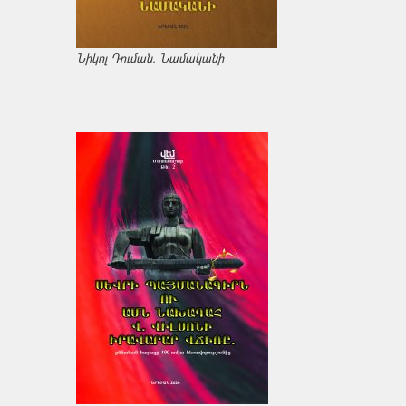
Նիկոլ Դուման. Նամականի