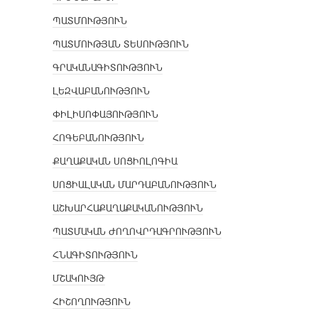
ՊԱՏՄՈՒԹՅՈՒՆ
ՊԱՏՄՈՒԹՅԱՆ ՏԵՍՈՒԹՅՈՒՆ
ԳՐԱԿԱՆԱԳԻՏՈՒԹՅՈՒՆ
ԼԵԶՎԱԲԱՆՈՒԹՅՈՒՆ
ՓԻԼԻՍՈՓԱՅՈՒԹՅՈՒՆ
ՀՈԳԵԲԱՆՈՒԹՅՈՒՆ
ՔԱՂԱՔԱԿԱՆ ՍՈՑԻՈԼՈԳԻԱ
ՍՈՑԻԱԼԱԿԱՆ ՄԱՐԴԱԲԱՆՈՒԹՅՈՒՆ
ԱՇԽԱՐՀԱՔԱՂԱՔԱԿԱՆՈՒԹՅՈՒՆ
ՊԱՏՄԱԿԱՆ ԺՈՂՈՎՐԴԱԳՐՈՒԹՅՈՒՆ
ՀՆԱԳԻՏՈՒԹՅՈՒՆ
ՄՇԱԿՈՒՅԹ
ՀԻՇՈՂՈՒԹՅՈՒՆ