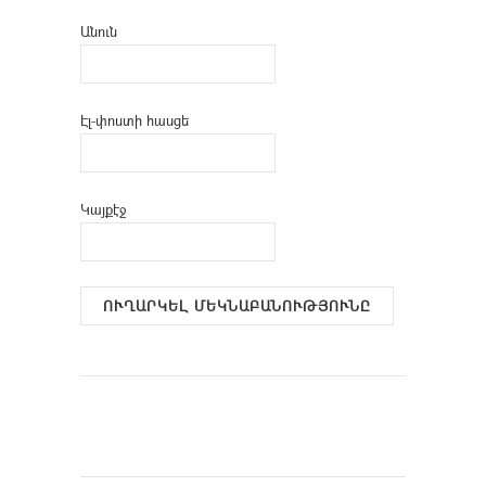
Անուն
Էլ-փոստի հասցե
Կայքէջ