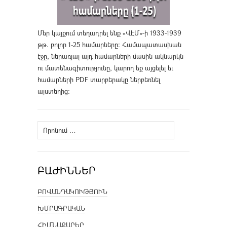
Մեր կայքում տեղադրել ենք «ՎԷՄ»-ի 1933-1939
թթ. բոլոր 1-25 համարները։ Համապատասխան
էջը, ներառյալ այդ համարների մասին ակնարկն
ու մատենագիտությունը, կարող եք այցելել եւ
համարների PDF տարբերակը ներբեռնել
այստեղից
։
Որոնել՝
ԲԱԺԻՆՆԵՐ
ԲՈՎԱՆԴԱԿՈՒԹՅՈՒՆ
ԽՄԲԱԳՐԱԿԱՆ
ՀԻՄՆԱՔԱՐԵՐ