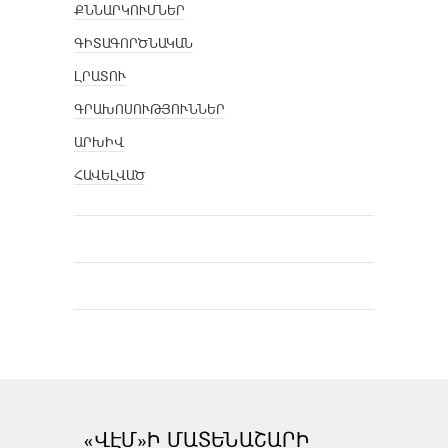
ՔՆՆԱՐԿՈՒՄՆԵՐ
ԳԻՏԱԳՈՐԾՆԱԿԱՆ
ԼՐԱՏՈՒ
ԳՐԱԽՈՍՈՒԹՅՈՒՆՆԵՐ
ԱՐԽԻՎ
ՀԱՎԵԼՎԱԾ
«ՎԷՄ»Ի ՄԱՏԵՆԱՇԱՐԻ