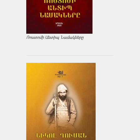
Ռոստոմի Անտիպ Նամակները