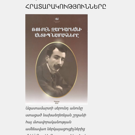
ՀՐԱՏԱՐԱԿՈՒԹՅՈՒՆՆԵՐԸ
Ազատամարտի սերունդ անունը
ստացած նախաեղեռնյան շրջանի
հայ մտավորականության
ամենավառ ներկայացուցիչներից