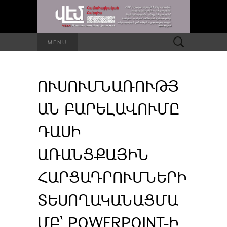
Որոնել՝
MENU
ՈՒՍՈՒՄՆԱՌՈՒԹՅ
ԱՆ ԲԱՐԵԼԱՎՈՒՄԸ
ԴԱՍԻ
ԱՌԱՆՑՔԱՅԻՆ
ՀԱՐՑԱԴՐՈՒՄՆԵՐԻ
ՏԵՍՈՂԱԿԱՆԱՑՄԱ
ՄԲ՝ POWERPOINT-Ի