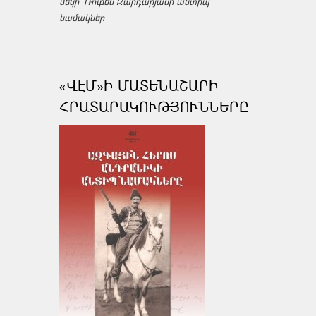
մեկի՝ Ռուբեն Զարդարյանի անտիպ
նամակներ
«ՎԷՄ»Ի ՄԱՏԵՆԱՇԱՐԻ
ՀՐԱՏԱՐԱԿՈՒԹՅՈՒՆՆԵՐԸ