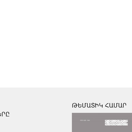
ԹԵՄԱՏԻԿ ՀԱՄԱՐ
ԵՐԸ