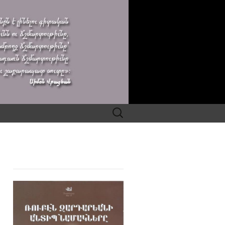
Search
for: