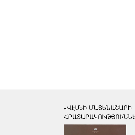
«ՎԷՄ»Ի ՄԱՏԵՆԱՇԱՐԻ
ՀՐԱՏԱՐԱԿՈՒԹՅՈՒՆՆ