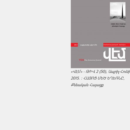
«ՎԷՄ» - ԹԻՎ 2 (50), Ապրիլ-Հուն
2015. : ՀԱՅՈՑ ՄԵԾ ԵՂԵՌՆԸ,
Քննական Հայացք