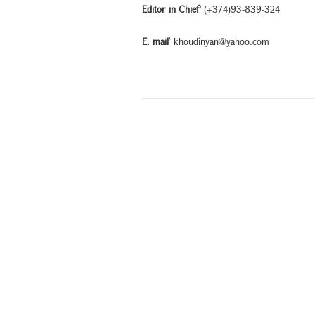
Editor in Chief՝
(+374)93-839-324
E. mail
՝
khoudinyan@yahoo.com