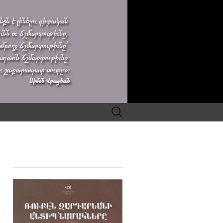
Search
for: