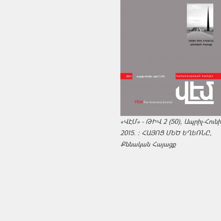
«ՎԷՄ» - ԹԻՎ 2 (50), Ապրիլ-Հուն
2015. : ՀԱՅՈՑ ՄԵԾ ԵՂԵՌՆԸ,
Քննական Հայացք