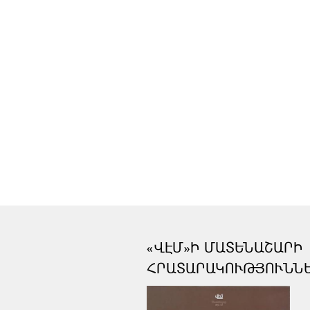
«ՎԷՄ»Ի ՄԱՏԵՆԱՇԱՐԻ
ՀՐԱՏԱՐԱԿՈՒԹՅՈՒՆՆ