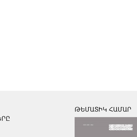
ԹԵՄԱՏԻԿ ՀԱՄԱՐ
ԵՐԸ