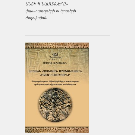
ԱՆՏԻՊ ՆԱՄԱԿՆԵՐԸ»
փաստաթղթերի ու նյութերի
ժողովածուն