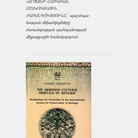
«ԱՐՑԱԽԻ ՀԱՅԿԱԿԱՆ
ՄՇԱԿՈՒԹԱՅԻՆ
ԺԱՌԱՆԳՈՒԹՅՈՒՆԸ․ պաշտպա­
նության մեխանիզմները
ժառանգության պահպանության
միջազ­գային համակարգում»