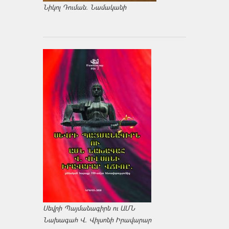
Նիկոլ Դուման. Նամականի
Սեվրի Պայմանագիրն ու ԱՄՆ
Նախագահ Վ. Վիլսոնի Իրավարար