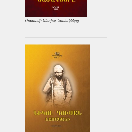
Ռոստոմի Անտիպ Նամակները