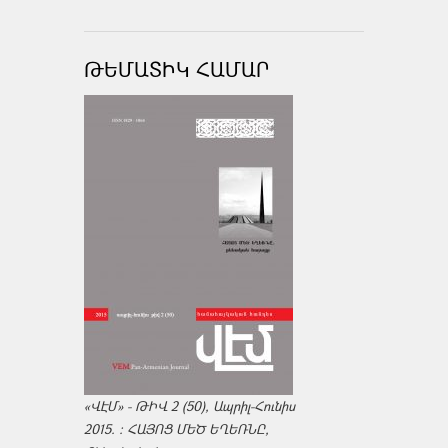
ԹԵՄԱՏԻԿ ՀԱՄԱՐ
«ՎԷՄ» - ԹԻՎ 2 (50), Ապրիլ-Հունիս
2015. : ՀԱՅՈՑ ՄԵԾ ԵՂԵՌՆԸ,