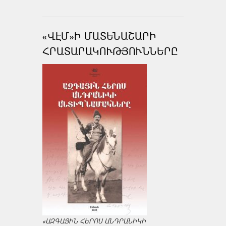
«ՎԷՄ»Ի ՄԱՏԵՆԱՇԱՐԻ
ՀՐԱՏԱՐԱԿՈՒԹՅՈՒՆՆԵՐԸ
«ԱԶԳԱՅԻՆ ՀԵՐՈՍ ԱՆԴՐԱՆԻԿԻ