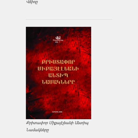
Վճիռը
Քրիտափոր Միքայէլեանի Անտիպ
Նամակները