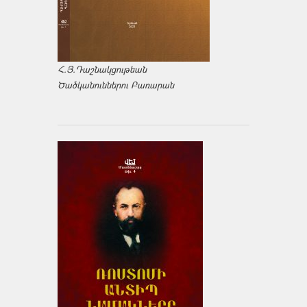
Հ.Յ.Դաշնակցութեան
Ծածկանուններու Բառարան