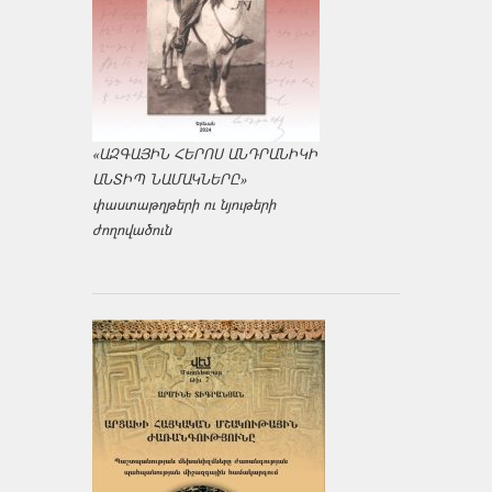
«ԱԶԳԱՅԻՆ ՀԵՐՈՍ ԱՆԴՐԱՆԻԿԻ
ԱՆՏԻՊ ՆԱՄԱԿՆԵՐԸ»
փաստաթղթերի ու նյութերի
ժողովածուն