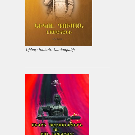
Նիկոլ Դուման. Նամականի