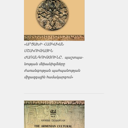
«ԱՐՑԱԽԻ ՀԱՅԿԱԿԱՆ
ՄՇԱԿՈՒԹԱՅԻՆ
ԺԱՌԱՆԳՈՒԹՅՈՒՆԸ․ պաշտպա­
նության մեխանիզմները
ժառանգության պահպանության
միջազ­գային համակարգում»