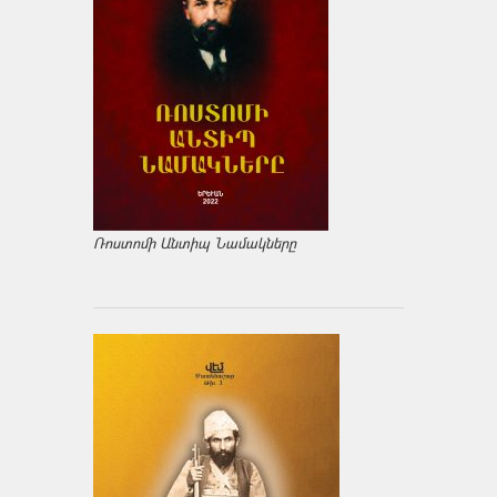
Ռոստոմի Անտիպ Նամակները