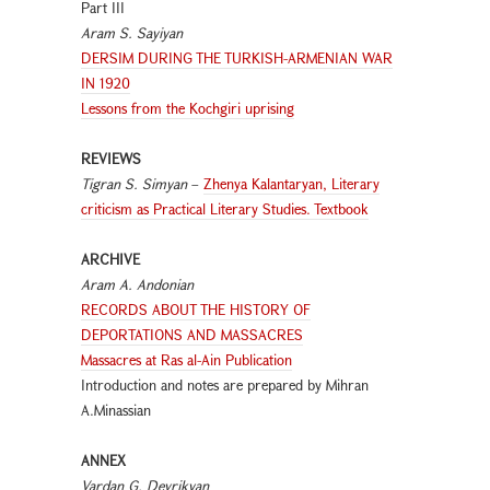
Part III
Aram S. Sayiyan
DERSIM DURING THE TURKISH-ARMENIAN WAR
IN 1920
Lessons from the Kochgiri uprising
REVIEWS
Tigran S. Simyаn
–
Zhenya Kalantaryan, Literary
criticism as Practical Literary Studies. Textbook
ARCHIVE
Aram A. Andonian
RECORDS ABOUT THE HISTORY OF
DEPORTATIONS AND MASSACRES
Massacres at Ras al-Ain Publication
Introduction and notes are prepared by Mihran
A.Minassian
ANNEX
Vardan G. Devrikyan