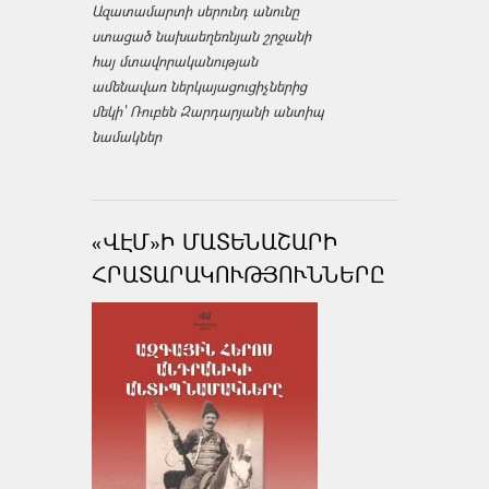
Ազատամարտի սերունդ անունը
ստացած նախաեղեռնյան շրջանի
հայ մտավորականության
ամենավառ ներկայացուցիչներից
մեկի՝ Ռուբեն Զարդարյանի անտիպ
նամակներ
«ՎԷՄ»Ի ՄԱՏԵՆԱՇԱՐԻ
ՀՐԱՏԱՐԱԿՈՒԹՅՈՒՆՆԵՐԸ