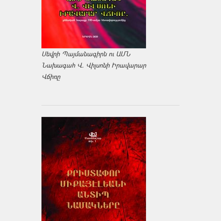
Սեվրի Պայմանագիրն ու ԱՄՆ
Նախագահ Վ. Վիլսոնի Իրավարար
Վճիռը