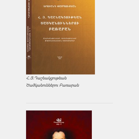
Հ.Յ.Դաշնակցութեան
Ծածկանուններու Բառարան