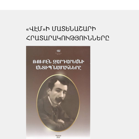
«ՎԷՄ»Ի ՄԱՏԵՆԱՇԱՐԻ
ՀՐԱՏԱՐԱԿՈՒԹՅՈՒՆՆԵՐԸ