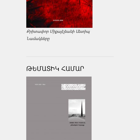
Քրիտափոր Միքայէլեանի Անտիպ
Նամակները
ԹԵՄԱՏԻԿ ՀԱՄԱՐ