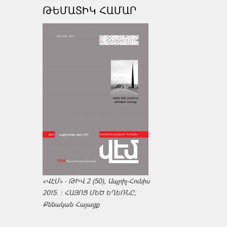
ԹԵՄԱՏԻԿ ՀԱՄԱՐ
«ՎԷՄ» - ԹԻՎ 2 (50), Ապրիլ-Հունիս
2015. : ՀԱՅՈՑ ՄԵԾ ԵՂԵՌՆԸ,
Քննական Հայացք