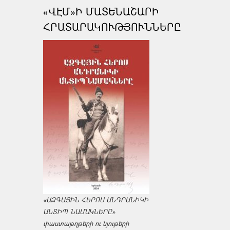
«ՎԷՄ»Ի ՄԱՏԵՆԱՇԱՐԻ
ՀՐԱՏԱՐԱԿՈՒԹՅՈՒՆՆԵՐԸ
«ԱԶԳԱՅԻՆ ՀԵՐՈՍ ԱՆԴՐԱՆԻԿԻ
ԱՆՏԻՊ ՆԱՄԱԿՆԵՐԸ»
փաստաթղթերի ու նյութերի