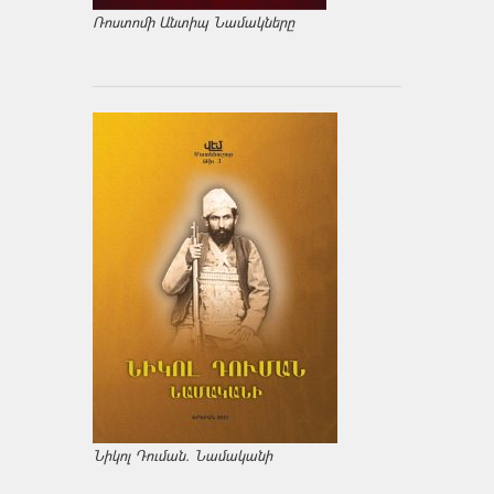
Ռոստոմի Անտիպ Նամակները
Նիկոլ Դուման. Նամականի