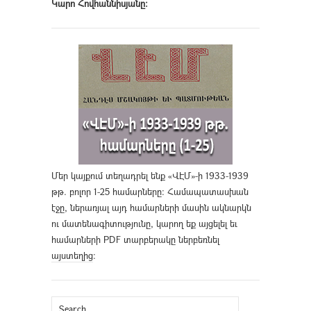
Կարո Հովհաննիսյանը։
Մեր կայքում տեղադրել ենք «ՎԷՄ»-ի 1933-1939
թթ. բոլոր 1-25 համարները։ Համապատասխան
էջը, ներառյալ այդ համարների մասին ակնարկն
ու մատենագիտությունը, կարող եք այցելել եւ
համարների PDF տարբերակը ներբեռնել
այստեղից
։
Search