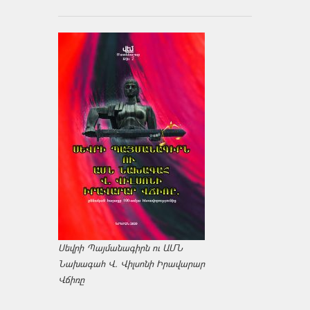
Սեվրի Պայմանագիրն ու ԱՄՆ
Նախագահ Վ. Վիլսոնի Իրավարար
Վճիռը