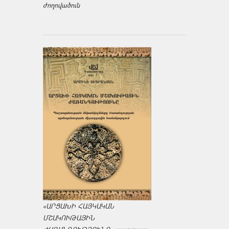
ժողովածուն
«ԱՐՑԱԽԻ ՀԱՅԿԱԿԱՆ
ՄՇԱԿՈՒԹԱՅԻՆ