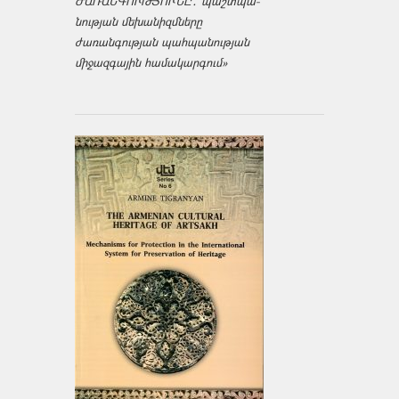
ԺԱՌԱՆԳՈՒԹՅՈՒՆԸ․ պաշտպա­
նության մեխանիզմները
ժառանգության պահպանության
միջազ­գային համակարգում»