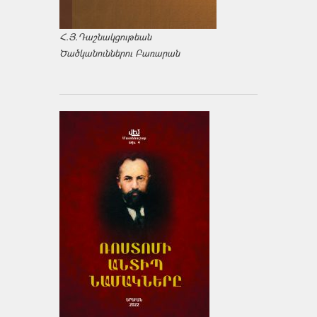
Հ.Յ.Դաշնակցութեան
Ծածկանուններու Բառարան