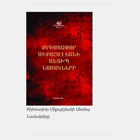
Քրիտափոր Միքայէլեանի Անտիպ
Նամակները