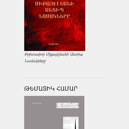
Քրիտափոր Միքայէլեանի Անտիպ
Նամակները
ԹԵՄԱՏԻԿ ՀԱՄԱՐ