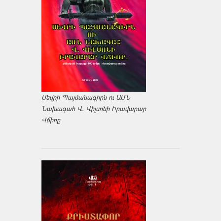
Սեվրի Պայմանագիրն ու ԱՄՆ
Նախագահ Վ. Վիլսոնի Իրավարար
Վճիռը