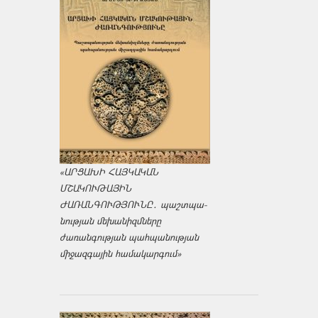
«ԱՐՑԱԽԻ ՀԱՅԿԱԿԱՆ
ՄՇԱԿՈՒԹԱՅԻՆ
ԺԱՌԱՆԳՈՒԹՅՈՒՆԸ․ պաշտպա­
նության մեխանիզմները
ժառանգության պահպանության
միջազ­գային համակարգում»