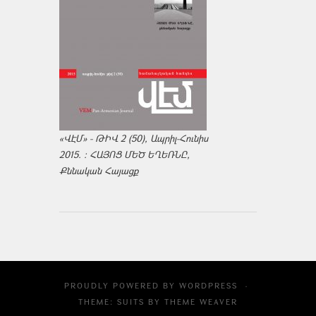
«ՎԷՄ» - ԹԻՎ 2 (50), Ապրիլ-Հունիս
2015. : ՀԱՅՈՑ ՄԵԾ ԵՂԵՌՆԸ,
Քննական Հայացք
PROUDLY POWERED BY
WORDPRESS
·
THEME: SUITS BY
THEME WEAVER