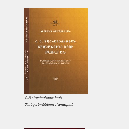
Հ.Յ.Դաշնակցութեան
Ծածկանուններու Բառարան