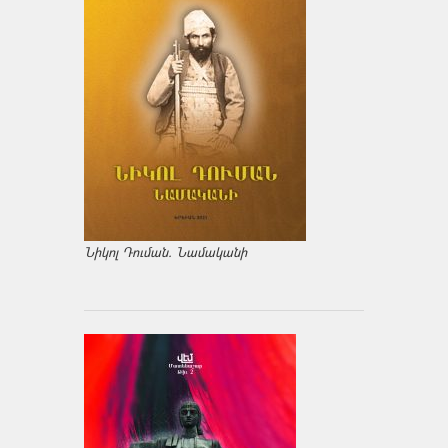
Նիկոլ Դուման. Նամականի