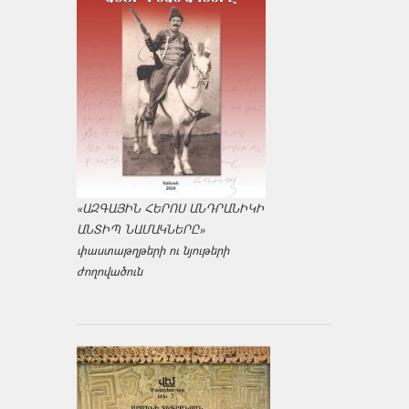
«ԱԶԳԱՅԻՆ ՀԵՐՈՍ ԱՆԴՐԱՆԻԿԻ
ԱՆՏԻՊ ՆԱՄԱԿՆԵՐԸ»
փաստաթղթերի ու նյութերի
ժողովածուն