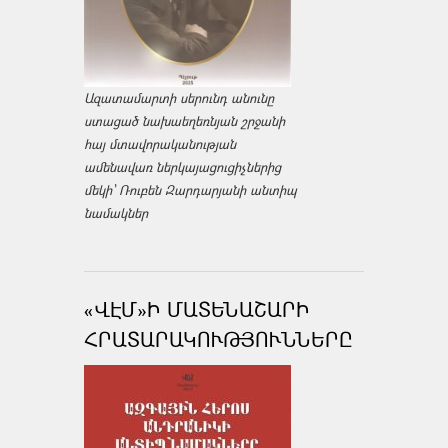
Ազատամարտի սերունդ անունը
ստացած նախաեղեռնյան շրջանի
հայ մտավորականության
ամենավառ ներկայացուցիչներից
մեկի՝ Ռուբեն Զարդարյանի անտիպ
նամակներ
«ՎԷՄ»Ի ՄԱՏԵՆԱՇԱՐԻ
ՀՐԱՏԱՐԱԿՈՒԹՅՈՒՆՆԵՐԸ