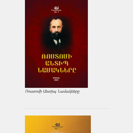
Ռոստոմի Անտիպ Նամակները