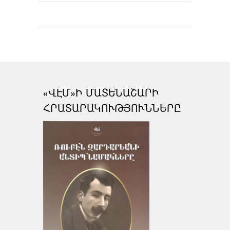
«ՎԷՄ»Ի ՄԱՏԵՆԱՇԱՐԻ
ՀՐԱՏԱՐԱԿՈՒԹՅՈՒՆՆԵՐԸ