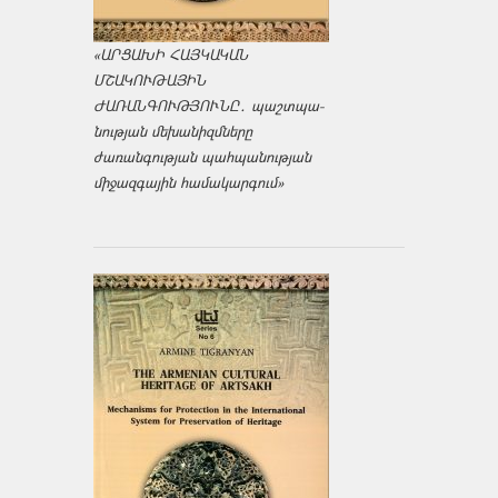
«ԱՐՑԱԽԻ ՀԱՅԿԱԿԱՆ
ՄՇԱԿՈՒԹԱՅԻՆ
ԺԱՌԱՆԳՈՒԹՅՈՒՆԸ․ պաշտպա­
նության մեխանիզմները
ժառանգության պահպանության
միջազ­գային համակարգում»