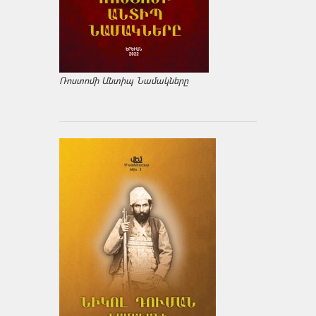
Ռոստոմի Անտիպ Նամակները