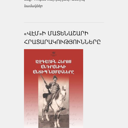
նամակներ
«ՎԷՄ»Ի ՄԱՏԵՆԱՇԱՐԻ
ՀՐԱՏԱՐԱԿՈՒԹՅՈՒՆՆԵՐԸ