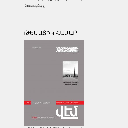
Նամակները
ԹԵՄԱՏԻԿ ՀԱՄԱՐ