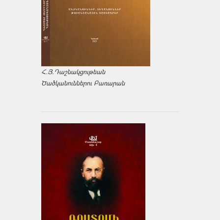
Հ.Յ.Դաշնակցութեան
Ծածկանուններու Բառարան