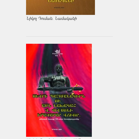
Նիկոլ Դուման. Նամականի