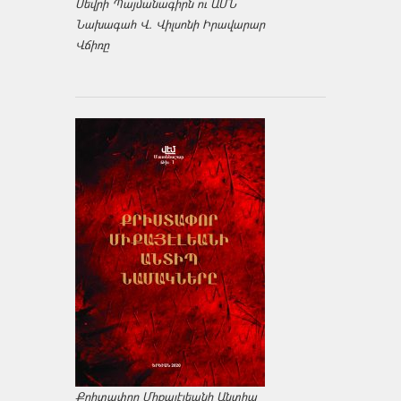
Սեվրի Պայմանագիրն ու ԱՄՆ
Նախագահ Վ. Վիլսոնի Իրավարար
Վճիռը
Քրիտափոր Միքայէլեանի Անտիպ