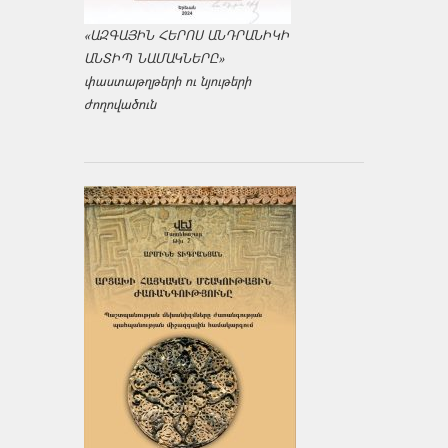
«ԱԶԳԱՅԻՆ ՀԵՐՈՍ ԱՆԴՐԱՆԻԿԻ
ԱՆՏԻՊ ՆԱՄԱԿՆԵՐԸ»
փաստաթղթերի ու նյութերի
ժողովածուն