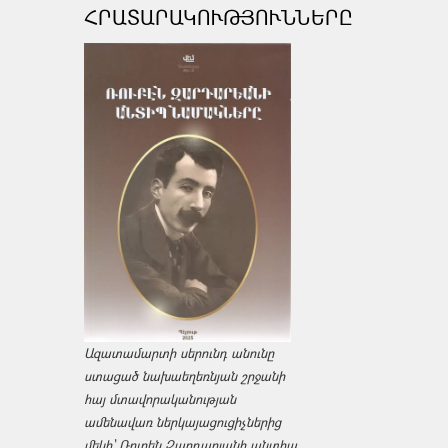
ՀՐԱՏԱՐԱԿՈՒԹՅՈՒՆՆԵՐԸ
Ազատամարտի սերունդ անունը
ստացած նախաեղեռնյան շրջանի
հայ մտավորականության
ամենավառ ներկայացուցիչներից
մեկի՝ Ռուբեն Զարդարյանի անտիպ