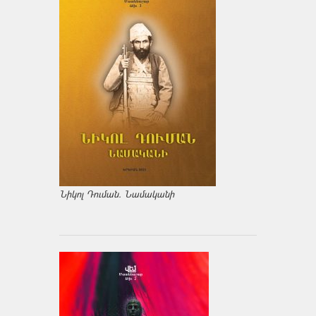
Նիկոլ Դուման. Նամականի