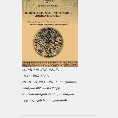
«ԱՐՑԱԽԻ ՀԱՅԿԱԿԱՆ
ՄՇԱԿՈՒԹԱՅԻՆ
ԺԱՌԱՆԳՈՒԹՅՈՒՆԸ․ պաշտպա­
նության մեխանիզմները
ժառանգության պահպանության
միջազ­գային համակարգում»