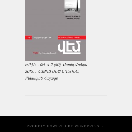
«ՎԷՄ» - ԹԻՎ 2 (50), Ապրիլ-Հունիս
2015. : ՀԱՅՈՑ ՄԵԾ ԵՂԵՌՆԸ,
Քննական Հայացք
PROUDLY POWERED BY
WORDPRESS
·