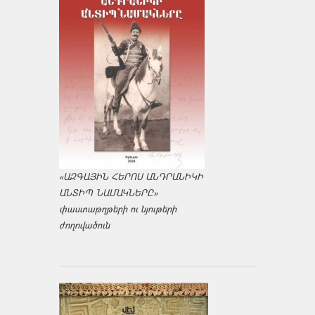
«ԱԶԳԱՅԻՆ ՀԵՐՈՍ ԱՆԴՐԱՆԻԿԻ
ԱՆՏԻՊ ՆԱՄԱԿՆԵՐԸ»
փաստաթղթերի ու նյութերի
ժողովածուն