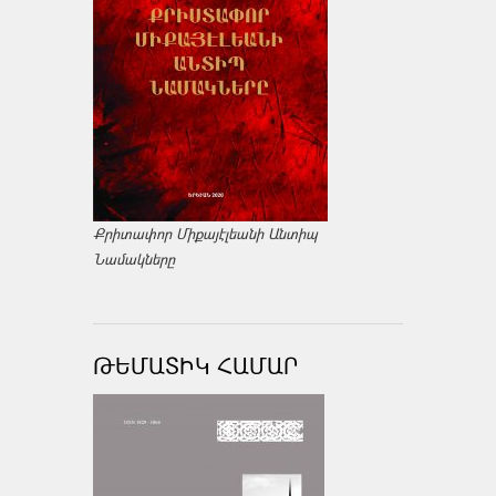
Քրիտափոր Միքայէլեանի Անտիպ
Նամակները
ԹԵՄԱՏԻԿ ՀԱՄԱՐ