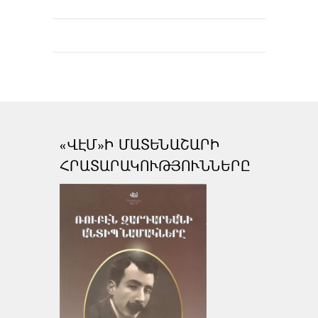
«ՎԷՄ»Ի ՄԱՏԵՆԱՇԱՐԻ
ՀՐԱՏԱՐԱԿՈՒԹՅՈՒՆՆԵՐԸ