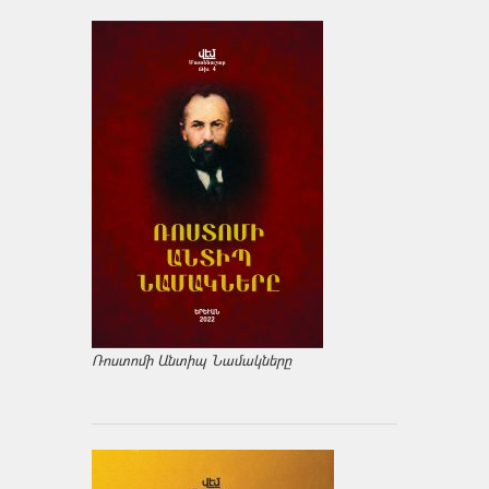
Ռոստոմի Անտիպ Նամակները