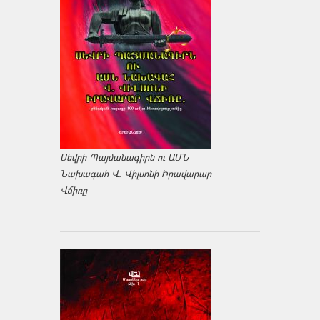
Սեվրի Պայմանագիրն ու ԱՄՆ
Նախագահ Վ. Վիլսոնի Իրավարար
Վճիռը