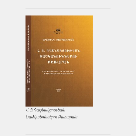
Հ.Յ.Դաշնակցութեան
Ծածկանուններու Բառարան