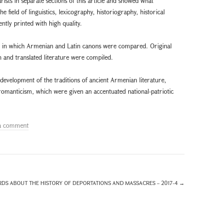
ists in separate sections of this article and showed what
 field of linguistics, lexicography, historiography, historical
tly printed with high quality.
ed, in which Armenian and Latin canons were compared. Original
and translated literature were compiled.
 development of the traditions of ancient Armenian literature,
romanticism, which were given an accentuated national-patriotic
a comment
DS ABOUT THE HISTORY OF DEPORTATIONS AND MASSACRES – 2017-4
→