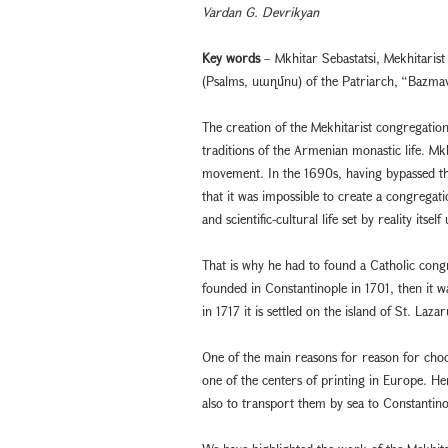
Vardan G. Devrikyan
Key words
– Mkhitar Sebastatsi, Mekhitaris
(Psalms, սաղմոս) of the Patriarch, “Bazma
The creation of the Mekhitarist congregation
traditions of the Armenian monastic life. Mk
movement. In the 1690s, having bypassed th
that it was impossible to create a congregati
and scientific-cultural life set by reality its
That is why he had to found a Catholic cong
founded in Constantinople in 1701, then it w
in 1717 it is settled on the island of St. Laza
One of the main reasons for reason for choo
one of the centers of printing in Europe. Her
also to transport them by sea to Constanti