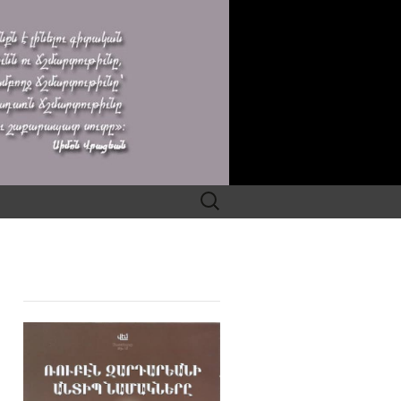
Search
for: