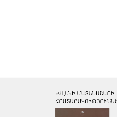
«ՎԷՄ»Ի ՄԱՏԵՆԱՇԱՐԻ
ՀՐԱՏԱՐԱԿՈՒԹՅՈՒՆՆ