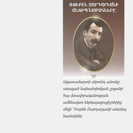
Ազատամարտի սերունդ անունը
ստացած նախաեղեռնյան շրջանի
հայ մտավորականության
ամենավառ ներկայացուցիչներից
մեկի՝ Ռուբեն Զարդարյանի անտիպ
նամակներ