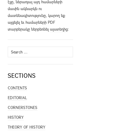
էջը, ներառյալ այդ համարների
մասին ակնարկն ու
մատենագիտությունը, կարող եք
այցելել եւ համարների PDF
տարբերակը ներբեռնել
այստեղից
։
Search
for:
SECTIONS
CONTENTS
EDITORIAL
CORNERSTONES
HISTORY
THEORY OF HISTORY