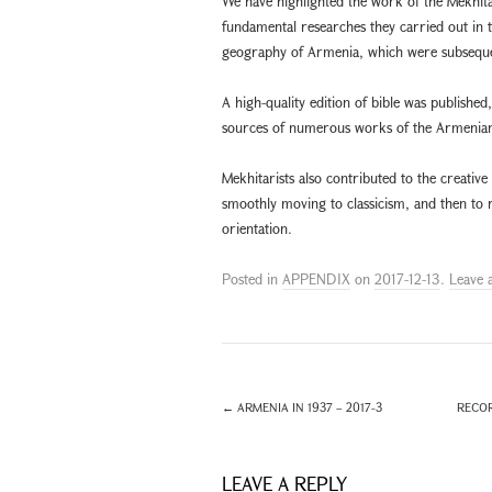
We have highlighted the work of the Mekhitar
fundamental researches they carried out in the
geography of Armenia, which were subsequen
A high-quality edition of bible was publish
sources of numerous works of the Armenian 
Mekhitarists also contributed to the creative
smoothly moving to classicism, and then to 
orientation.
Posted in
APPENDIX
on
2017-12-13
.
Leave 
←
ARMENIA IN 1937 – 2017-3
RECOR
LEAVE A REPLY