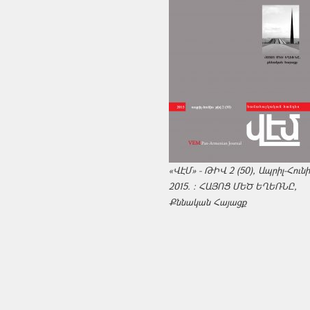
«ՎԷՄ» - ԹԻՎ 2 (50), Ապրիլ-Հուն
2015. : ՀԱՅՈՑ ՄԵԾ ԵՂԵՌՆԸ,
Քննական Հայացք