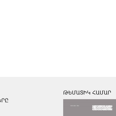
ԹԵՄԱՏԻԿ ՀԱՄԱՐ
ԵՐԸ