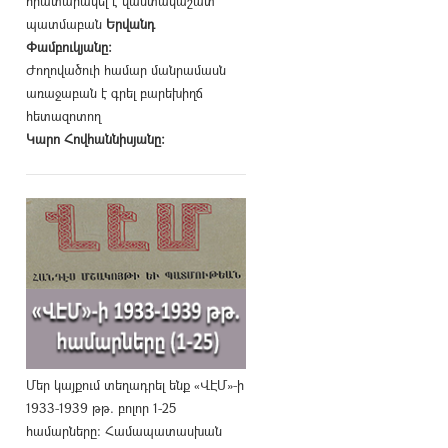
հրատարակել է վաստակաշատ
պատմաբան
Երվանդ
Փամբուկյանը։
Ժողովածուի համար մանրամասն
առաջաբան է գրել բարեխիղճ
հետազոտող
Կարո Հովհաննիսյանը։
Մեր կայքում տեղադրել ենք «ՎԷՄ»-ի
1933-1939 թթ. բոլոր 1-25
համարները։ Համապատասխան