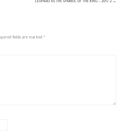
LEOPARD AS THE SYMBOL OF THE KING – 2017-2
→
quired fields are marked
*