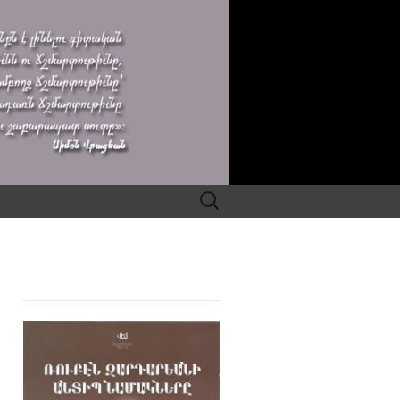
Search
for: