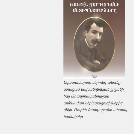
Ազատամարտի սերունդ անունը
ստացած նախաեղեռնյան շրջանի
հայ մտավորականության
ամենավառ ներկայացուցիչներից
մեկի՝ Ռուբեն Զարդարյանի անտիպ
նամակներ