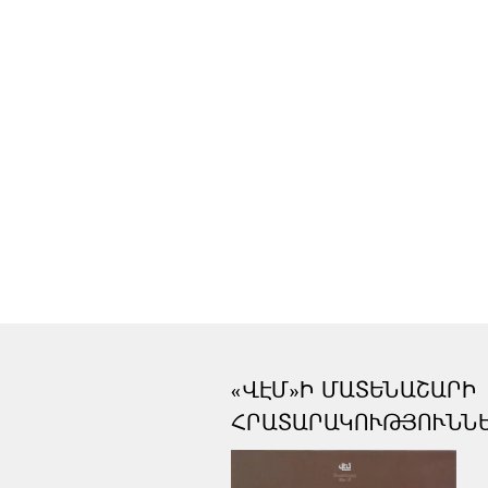
«ՎԷՄ»Ի ՄԱՏԵՆԱՇԱՐԻ
ՀՐԱՏԱՐԱԿՈՒԹՅՈՒՆՆ