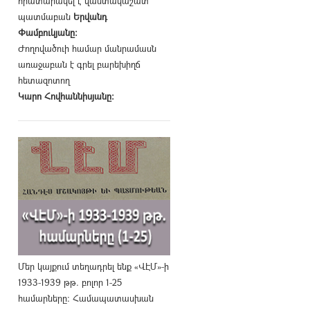
հրատարակել է վաստակաշատ
պատմաբան
Երվանդ
Փամբուկյանը։
Ժողովածուի համար մանրամասն
առաջաբան է գրել բարեխիղճ
հետազոտող
Կարո Հովհաննիսյանը։
Մեր կայքում տեղադրել ենք «ՎԷՄ»-ի
1933-1939 թթ. բոլոր 1-25
համարները։ Համապատասխան