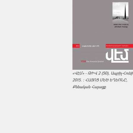
«ՎԷՄ» - ԹԻՎ 2 (50), Ապրիլ-Հուն
2015. : ՀԱՅՈՑ ՄԵԾ ԵՂԵՌՆԸ,
Քննական Հայացք