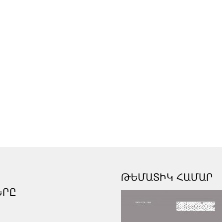
ԹԵՄԱՏԻԿ ՀԱՄԱՐ
ԵՐԸ