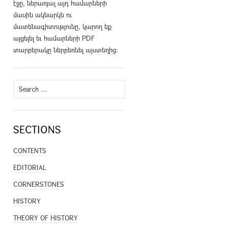
էջը, ներառյալ այդ համարների
մասին ակնարկն ու
մատենագիտությունը, կարող եք
այցելել եւ համարների PDF
տարբերակը ներբեռնել
այստեղից
։
Search
for:
SECTIONS
CONTENTS
EDITORIAL
CORNERSTONES
HISTORY
THEORY OF HISTORY