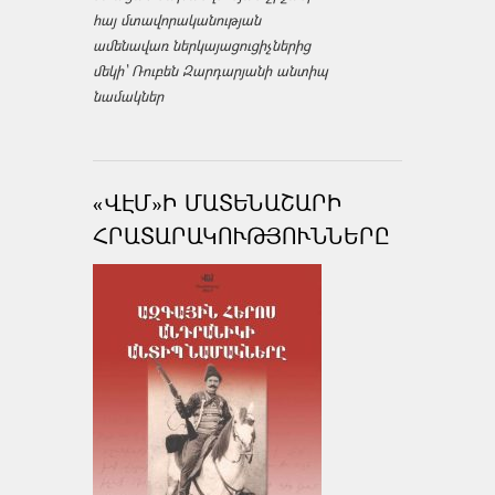
հայ մտավորականության
ամենավառ ներկայացուցիչներից
մեկի՝ Ռուբեն Զարդարյանի անտիպ
նամակներ
«ՎԷՄ»Ի ՄԱՏԵՆԱՇԱՐԻ
ՀՐԱՏԱՐԱԿՈՒԹՅՈՒՆՆԵՐԸ