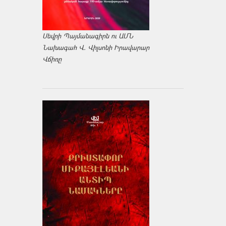
Սեվրի Պայմանագիրն ու ԱՄՆ
Նախագահ Վ. Վիլսոնի Իրավարար
Վճիռը