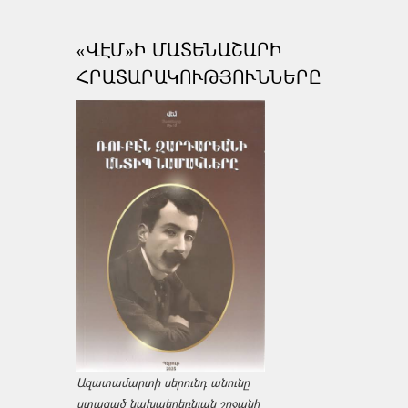
«ՎԷՄ»Ի ՄԱՏԵՆԱՇԱՐԻ
ՀՐԱՏԱՐԱԿՈՒԹՅՈՒՆՆԵՐԸ
Ազատամարտի սերունդ անունը
ստացած նախաեղեռնյան շրջանի