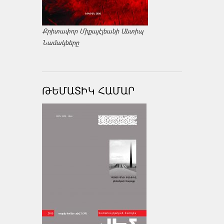
Քրիտափոր Միքայէլեանի Անտիպ
Նամակները
ԹԵՄԱՏԻԿ ՀԱՄԱՐ