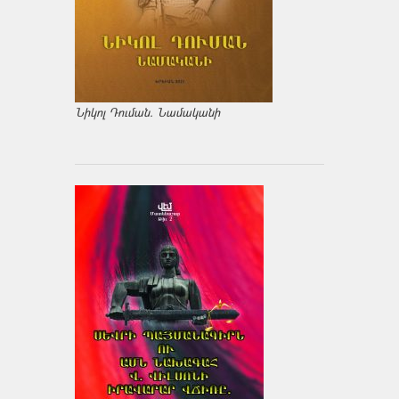
Նիկոլ Դուման. Նամականի