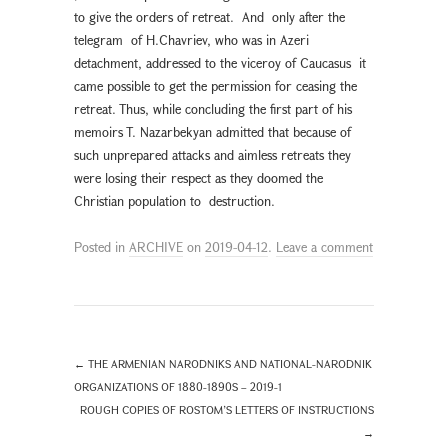
to give the orders of retreat. And only after the
telegram of H.Chavriev, who was in Azeri
detachment, addressed to the viceroy of Caucasus it
came possible to get the permission for ceasing the
retreat. Thus, while concluding the first part of his
memoirs T. Nazarbekyan admitted that because of
such unprepared attacks and aimless retreats they
were losing their respect as they doomed the
Christian population to destruction.
Posted in
ARCHIVE
on
2019-04-12
.
Leave a comment
←
THE ARMENIAN NARODNIKS AND NATIONAL-NARODNIK
ORGANIZATIONS OF 1880-1890S – 2019-1
ROUGH COPIES OF ROSTOM’S LETTERS OF INSTRUCTIONS
→