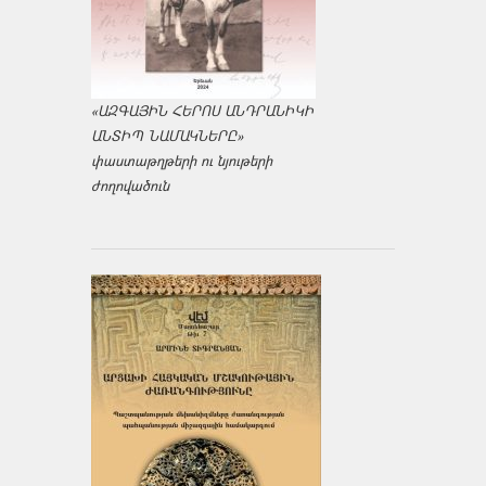
«ԱԶԳԱՅԻՆ ՀԵՐՈՍ ԱՆԴՐԱՆԻԿԻ
ԱՆՏԻՊ ՆԱՄԱԿՆԵՐԸ»
փաստաթղթերի ու նյութերի
ժողովածուն