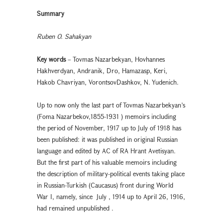
Summary
Ruben O. Sahakyan
Key words
– Tovmas Nazarbekyan, Hovhannes
Hakhverdyan, Andranik, Dro, Hamazasp, Keri,
Hakob Chavriyan, VorontsovDashkov, N. Yudenich.
Up to now only the last part of Tovmas Nazarbekyan’s
(Foma Nazarbekov,1855-1931 ) memoirs including
the period of November, 1917 up to July of 1918 has
been published: it was published in original Russian
language and edited by AC of RA Hrant Avetisyan.
But the first part of his valuable memoirs including
the description of military-political events taking place
in Russian-Turkish (Caucasus) front during World
War I, namely, since July , 1914 up to April 26, 1916,
had remained unpublished .