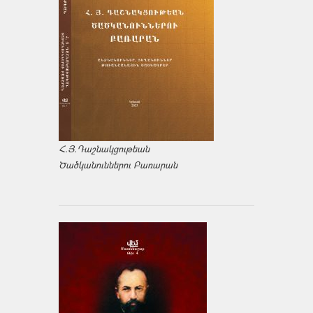
Հ.Յ.Դաշնակցութեան
Ծածկանուններու Բառարան