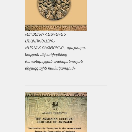
«ԱՐՑԱԽԻ ՀԱՅԿԱԿԱՆ
ՄՇԱԿՈՒԹԱՅԻՆ
ԺԱՌԱՆԳՈՒԹՅՈՒՆԸ․ պաշտպա­
նության մեխանիզմները
ժառանգության պահպանության
միջազ­գային համակարգում»