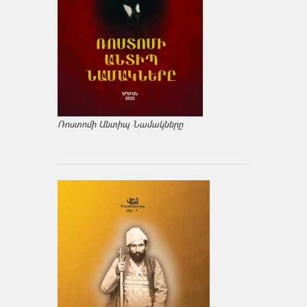
Ռոստոմի Անտիպ Նամակները