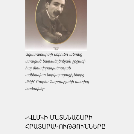
Ազատամարտի սերունդ անունը
ստացած նախաեղեռնյան շրջանի
հայ մտավորականության
ամենավառ ներկայացուցիչներից
մեկի՝ Ռուբեն Զարդարյանի անտիպ
նամակներ
«ՎԷՄ»Ի ՄԱՏԵՆԱՇԱՐԻ
ՀՐԱՏԱՐԱԿՈՒԹՅՈՒՆՆԵՐԸ