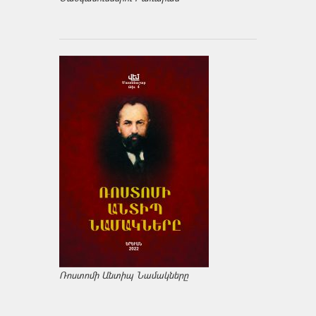
Ռոստոմի Անտիպ Նամակները