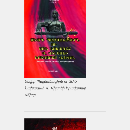
Սեվրի Պայմանագիրն ու ԱՄՆ
Նախագահ Վ. Վիլսոնի Իրավարար
Վճիռը