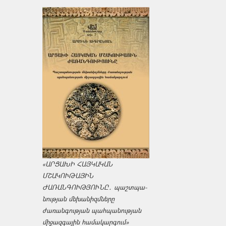
«ԱՐՑԱԽԻ ՀԱՅԿԱԿԱՆ
ՄՇԱԿՈՒԹԱՅԻՆ
ԺԱՌԱՆԳՈՒԹՅՈՒՆԸ․ պաշտպա­
նության մեխանիզմները
ժառանգության պահպանության
միջազ­գային համակարգում»