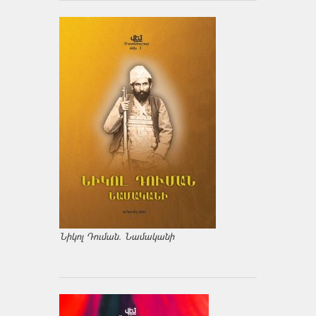
Նիկոլ Դուման. Նամականի