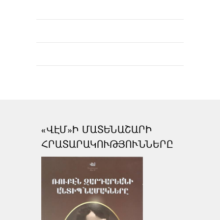
«ՎԷՄ»Ի ՄԱՏԵՆԱՇԱՐԻ
ՀՐԱՏԱՐԱԿՈՒԹՅՈՒՆՆԵՐԸ