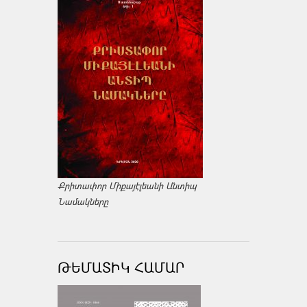
Քրիտափոր Միքայէլեանի Անտիպ
Նամակները
ԹԵՄԱՏԻԿ ՀԱՄԱՐ