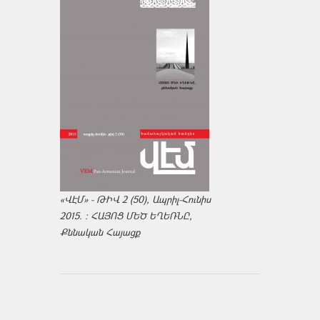
«ՎԷՄ» - ԹԻՎ 2 (50), Ապրիլ-Հունիս
2015. : ՀԱՅՈՑ ՄԵԾ ԵՂԵՌՆԸ,
Քննական Հայացք