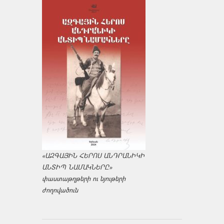
«ԱԶԳԱՅԻՆ ՀԵՐՈՍ ԱՆԴՐԱՆԻԿԻ
ԱՆՏԻՊ ՆԱՄԱԿՆԵՐԸ»
փաստաթղթերի ու նյութերի
ժողովածուն