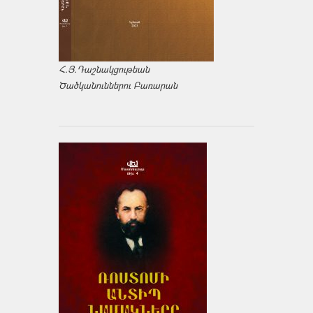
Հ.Յ.Դաշնակցութեան
Ծածկանուններու Բառարան