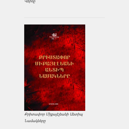
Վճիռը
Քրիտափոր Միքայէլեանի Անտիպ
Նամակները