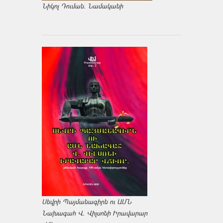
Նիկոլ Դուման. Նամականի
Սեվրի Պայմանագիրն ու ԱՄՆ
Նախագահ Վ. Վիլսոնի Իրավարար