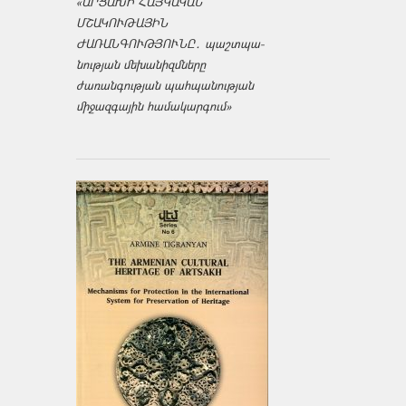
«ԱՐՑԱԽԻ ՀԱՅԿԱԿԱՆ
ՄՇԱԿՈՒԹԱՅԻՆ
ԺԱՌԱՆԳՈՒԹՅՈՒՆԸ․ պաշտպա­
նության մեխանիզմները
ժառանգության պահպանության
միջազ­գային համակարգում»