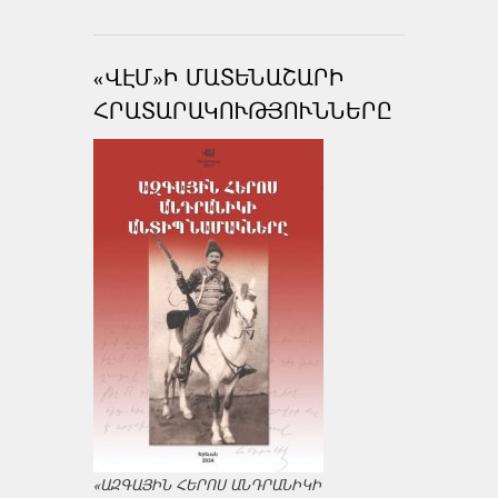
«ՎԷՄ»Ի ՄԱՏԵՆԱՇԱՐԻ
ՀՐԱՏԱՐԱԿՈՒԹՅՈՒՆՆԵՐԸ
«ԱԶԳԱՅԻՆ ՀԵՐՈՍ ԱՆԴՐԱՆԻԿԻ