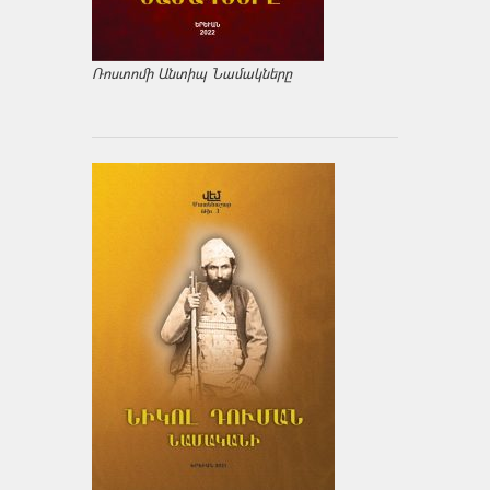
Ռոստոմի Անտիպ Նամակները