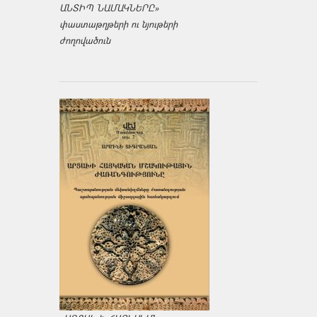
ԱՆՏԻՊ ՆԱՄԱԿՆԵՐԸ»
փաստաթղթերի ու նյութերի
ժողովածուն