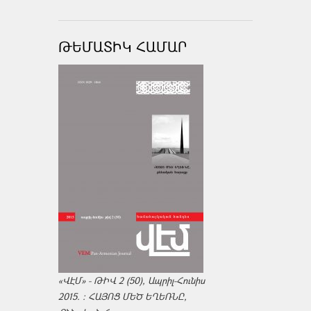
ԹԵՄԱՏԻԿ ՀԱՄԱՐ
«ՎԷՄ» - ԹԻՎ 2 (50), Ապրիլ-Հունիս
2015. : ՀԱՅՈՑ ՄԵԾ ԵՂԵՌՆԸ,