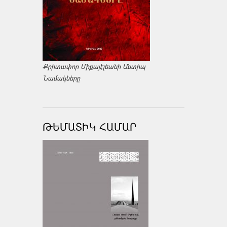
Քրիտափոր Միքայէլեանի Անտիպ
Նամակները
ԹԵՄԱՏԻԿ ՀԱՄԱՐ