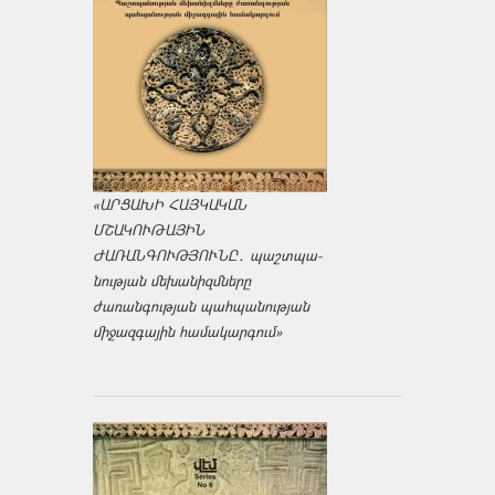
«ԱՐՑԱԽԻ ՀԱՅԿԱԿԱՆ
ՄՇԱԿՈՒԹԱՅԻՆ
ԺԱՌԱՆԳՈՒԹՅՈՒՆԸ․ պաշտպա­
նության մեխանիզմները
ժառանգության պահպանության
միջազ­գային համակարգում»