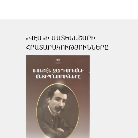
«ՎԷՄ»Ի ՄԱՏԵՆԱՇԱՐԻ
ՀՐԱՏԱՐԱԿՈՒԹՅՈՒՆՆԵՐԸ