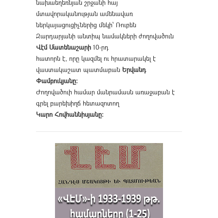
նախաեղեռնյան շրջանի հայ
մտավորականության ամենավառ
ներկայացուցիչներից մեկի՝ Ռուբեն
Զարդարյանի անտիպ նամակների ժողովածուն
Վէմ Մատենաշարի
10-րդ
հատորն է, որը կազմել ու հրատարակել է
վաստակաշատ պատմաբան
Երվանդ
Փամբուկյանը։
Ժողովածուի համար մանրամասն առաջաբան է
գրել բարեխիղճ հետազոտող
Կարո Հովհաննիսյանը։