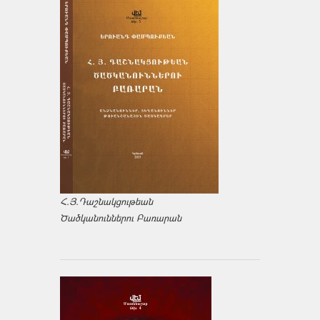
Հ.Յ.Դաշնակցութեան
Ծածկանուններու Բառարան