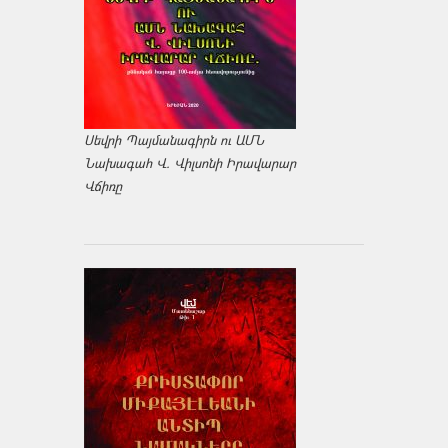
Սեվրի Պայմանագիրն ու ԱՄՆ
Նախագահ Վ. Վիլսոնի Իրավարար
Վճիռը