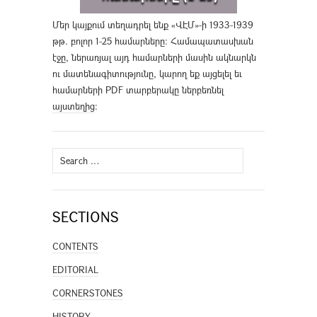
Մեր կայքում տեղադրել ենք «ՎԷՄ»-ի 1933-1939
թթ. բոլոր 1-25 համարները։ Համապատասխան
էջը, ներառյալ այդ համարների մասին ակնարկն
ու մատենագիտությունը, կարող եք այցելել եւ
համարների PDF տարբերակը ներբեռնել
այստեղից
։
Search
for:
SECTIONS
CONTENTS
EDITORIAL
CORNERSTONES
HISTORY