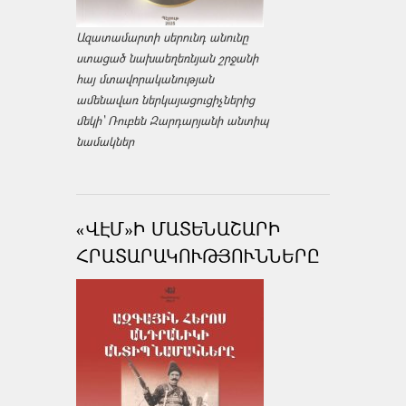
Ազատամարտի սերունդ անունը
ստացած նախաեղեռնյան շրջանի
հայ մտավորականության
ամենավառ ներկայացուցիչներից
մեկի՝ Ռուբեն Զարդարյանի անտիպ
նամակներ
«ՎԷՄ»Ի ՄԱՏԵՆԱՇԱՐԻ
ՀՐԱՏԱՐԱԿՈՒԹՅՈՒՆՆԵՐԸ