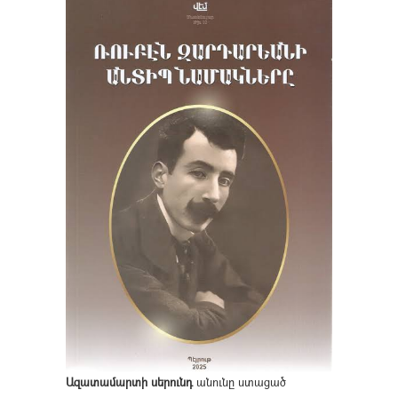
Ազատամարտի սերունդ
անունը ստացած