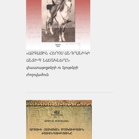
«ԱԶԳԱՅԻՆ ՀԵՐՈՍ ԱՆԴՐԱՆԻԿԻ
ԱՆՏԻՊ ՆԱՄԱԿՆԵՐԸ»
փաստաթղթերի ու նյութերի
ժողովածուն