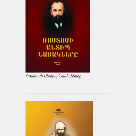
Ռոստոմի Անտիպ Նամակները