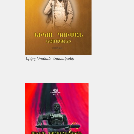
Նիկոլ Դուման. Նամականի