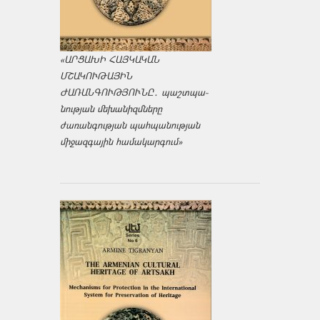
«ԱՐՑԱԽԻ ՀԱՅԿԱԿԱՆ
ՄՇԱԿՈՒԹԱՅԻՆ
ԺԱՌԱՆԳՈՒԹՅՈՒՆԸ․ պաշտպա­
նության մեխանիզմները
ժառանգության պահպանության
միջազ­գային համակարգում»