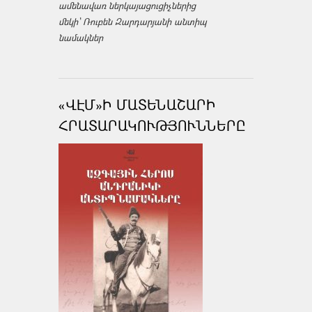
ամենավառ ներկայացուցիչներից
մեկի՝ Ռուբեն Զարդարյանի անտիպ
նամակներ
«ՎԷՄ»Ի ՄԱՏԵՆԱՇԱՐԻ
ՀՐԱՏԱՐԱԿՈՒԹՅՈՒՆՆԵՐԸ