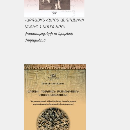
«ԱԶԳԱՅԻՆ ՀԵՐՈՍ ԱՆԴՐԱՆԻԿԻ
ԱՆՏԻՊ ՆԱՄԱԿՆԵՐԸ»
փաստաթղթերի ու նյութերի
ժողովածուն