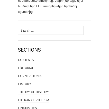
ու մատենագիտությունը, կարող եք այցելել եւ
համարների PDF տարբերակը ներբեռնել
այստեղից
։
Search
for:
SECTIONS
CONTENTS
EDITORIAL
CORNERSTONES
HISTORY
THEORY OF HISTORY
LITERARY CRITICISM
LINGUISTICS