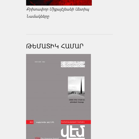
Քրիտափոր Միքայէլեանի Անտիպ
Նամակները
ԹԵՄԱՏԻԿ ՀԱՄԱՐ