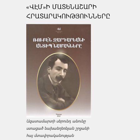
«ՎԷՄ»Ի ՄԱՏԵՆԱՇԱՐԻ
ՀՐԱՏԱՐԱԿՈՒԹՅՈՒՆՆԵՐԸ
Ազատամարտի սերունդ անունը
ստացած նախաեղեռնյան շրջանի
հայ մտավորականության