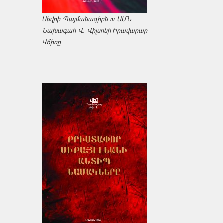
Սեվրի Պայմանագիրն ու ԱՄՆ
Նախագահ Վ. Վիլսոնի Իրավարար
Վճիռը