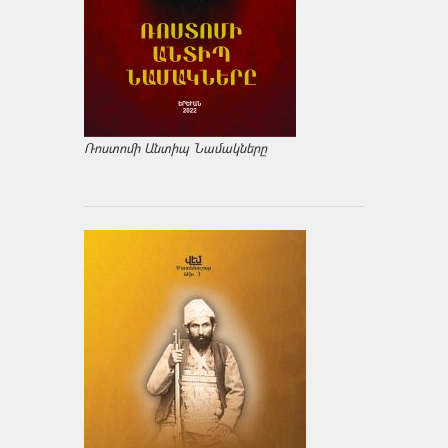
Ռոստոմի Անտիպ Նամակները