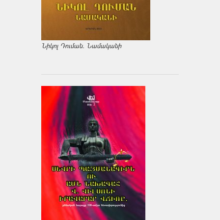
Նիկոլ Դուման. Նամականի