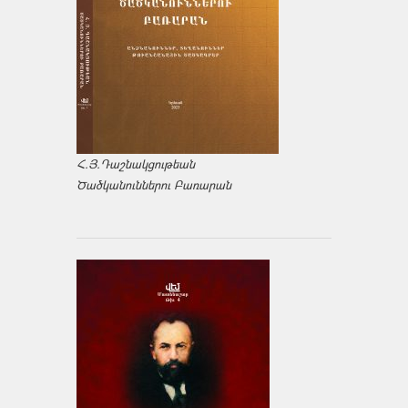
Հ.Յ.Դաշնակցութեան
Ծածկանուններու Բառարան