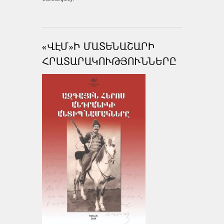
«ՎԷՄ»Ի ՄԱՏԵՆԱՇԱՐԻ
ՀՐԱՏԱՐԱԿՈՒԹՅՈՒՆՆԵՐԸ