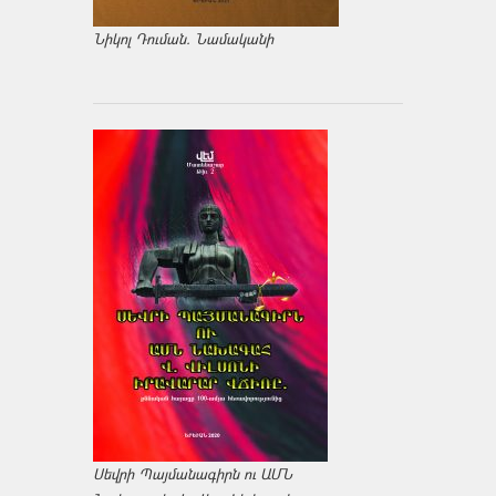
Նիկոլ Դուման. Նամականի
Սեվրի Պայմանագիրն ու ԱՄՆ