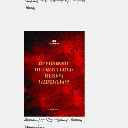
Նախագահ Վ. Վիլսոնի Իրավարար
Վճիռը
Քրիտափոր Միքայէլեանի Անտիպ
Նամակները