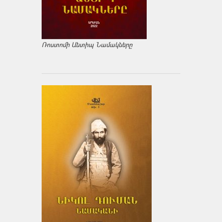
Ռոստոմի Անտիպ Նամակները