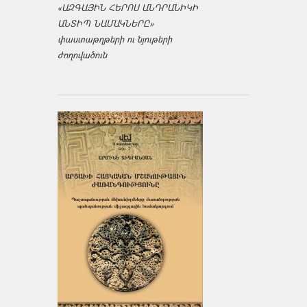
«ԱԶԳԱՅԻՆ ՀԵՐՈՍ ԱՆԴՐԱՆԻԿԻ
ԱՆՏԻՊ ՆԱՄԱԿՆԵՐԸ»
փաստաթղթերի ու նյութերի
ժողովածուն