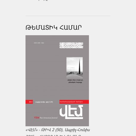
ԹԵՄԱՏԻԿ ՀԱՄԱՐ
«ՎԷՄ» - ԹԻՎ 2 (50), Ապրիլ-Հունիս