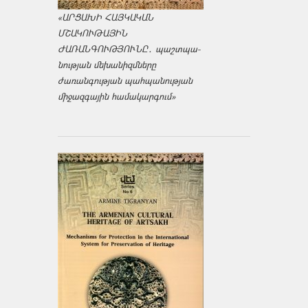
«ԱՐՑԱԽԻ ՀԱՅԿԱԿԱՆ
ՄՇԱԿՈՒԹԱՅԻՆ
ԺԱՌԱՆԳՈՒԹՅՈՒՆԸ․ պաշտպա­
նության մեխանիզմները
ժառանգության պահպանության
միջազ­գային համակարգում»