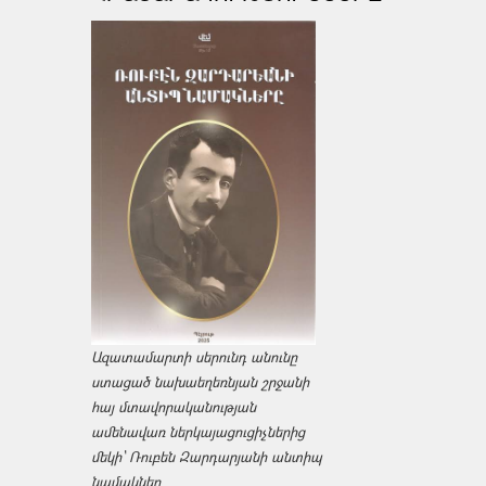
Ազատամարտի սերունդ անունը
ստացած նախաեղեռնյան շրջանի
հայ մտավորականության
ամենավառ ներկայացուցիչներից
մեկի՝ Ռուբեն Զարդարյանի անտիպ
նամակներ