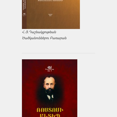
Հ.Յ.Դաշնակցութեան
Ծածկանուններու Բառարան